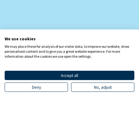
We use cookies
We may place these for analysis of our visitor data, to improve our website, show
personalised content and to give you a great website experience. For more
information about the cookies we use open the settings.
Accept all
Deny
No, adjust
Vuonna 2025 Suomen
päivittäistavaramyynnin arvo oli 24,1
miljardia euroa