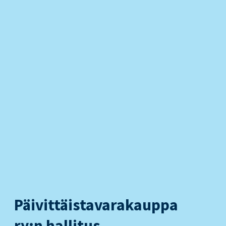
Päivittäistavarakauppa
ry:n hallitus