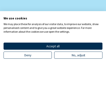
We use cookies
We may place these for analysis of our visitor data, to improve our website, show
personalised content and to give you a great website experience. For more
information about the cookies we use open the settings.
Accept all
Deny
No, adjust
Hallitus käyttää yhdistyksen ylintä
toimeenpanovaltaa ja keskittyy
yhdistyksen hallinnon ja
päivittäistavarakaupan yleisten
toimintaedellytysten turvaamiseen.