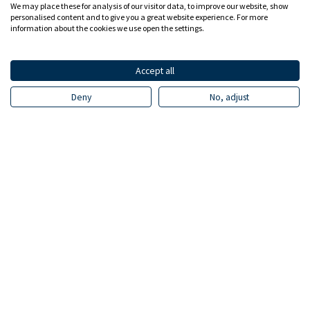
We may place these for analysis of our visitor data, to improve our website, show
personalised content and to give you a great website experience. For more
information about the cookies we use open the settings.
Accept all
Deny
No, adjust
Tavoite: Varmistetaan tasavertaiset
kilpailuolosuhteet
Suomessa toimivilla kaupan yrityksillä
tulee olla tasavertaiset kilpailuolosuhteet
kansainvälisten toimijoiden kanssa. EU:n
kattava lainsäädäntö saa aikaan
kustannuksia, joiden ei kuitenkaan tulisi