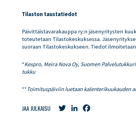
Tilaston taustatiedot
Päivittäistavarakauppa ry:n jäsenyritysten kuuk
toteutetaan Tilastokeskuksessa. Jäsenyritykset
suoraan Tilastokeskukseen. Tiedot ilmoitetaan
*
Kespro, Meira Nova Oy, Suomen Palvelutukkurit 
tukku
**
Toimituspäiviin luetaan kalenterikuukauden ar
Twitter
LinkedIn
Facebook
JAA JULKAISU