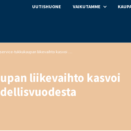
UUTISHUONE
VAIKUTAMME
KAUPA
Foodservice-tukkukaupan liikevaihto kasvoi maaliskuussa 4,5 % edellisvuodesta
pan liikevaihto kasvoi
dellisvuodesta