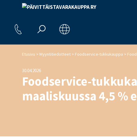
>
>
>
Etusivu
Myyntitiedotteet
Foodservice-tukkukauppa
30.04.2026
Foodservice-tukkukau
maaliskuussa 4,5 % e