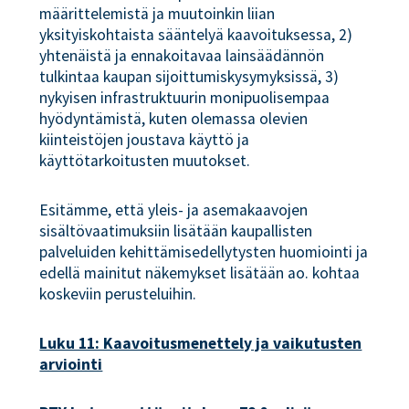
määrittelemistä ja muutoinkin liian
yksityiskohtaista sääntelyä kaavoituksessa, 2)
yhtenäistä ja ennakoitavaa lainsäädännön
tulkintaa kaupan sijoittumiskysymyksissä, 3)
nykyisen infrastruktuurin monipuolisempaa
hyödyntämistä, kuten olemassa olevien
kiinteistöjen joustava käyttö ja
käyttötarkoitusten muutokset.
Esitämme, että yleis- ja asemakaavojen
sisältövaatimuksiin lisätään kaupallisten
palveluiden kehittämisedellytysten huomiointi ja
edellä mainitut näkemykset lisätään ao. kohtaa
koskeviin perusteluihin.
Luku 11: Kaavoitusmenettely ja vaikutusten
arviointi