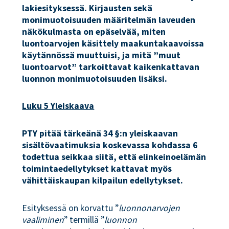
lakiesityksessä. Kirjausten sekä
monimuotoisuuden määritelmän laveuden
näkökulmasta on epäselvää, miten
luontoarvojen käsittely maakuntakaavoissa
käytännössä muuttuisi, ja mitä ”muut
luontoarvot” tarkoittavat kaikenkattavan
luonnon monimuotoisuuden lisäksi.
Luku 5 Yleiskaava
PTY pitää tärkeänä 34 §:n yleiskaavan
sisältövaatimuksia koskevassa kohdassa 6
todettua seikkaa siitä, että elinkeinoelämän
toimintaedellytykset kattavat myös
vähittäiskaupan kilpailun edellytykset.
Esityksessä on korvattu ”
luonnonarvojen
vaaliminen
” termillä ”
luonnon