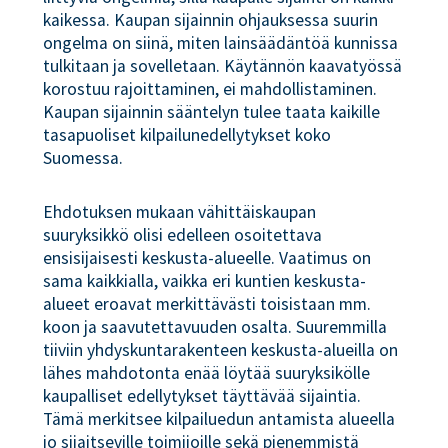
kaikessa. Kaupan sijainnin ohjauksessa suurin
ongelma on siinä, miten lainsäädäntöä kunnissa
tulkitaan ja sovelletaan. Käytännön kaavatyössä
korostuu rajoittaminen, ei mahdollistaminen.
Kaupan sijainnin sääntelyn tulee taata kaikille
tasapuoliset kilpailunedellytykset koko
Suomessa.
Ehdotuksen mukaan vähittäiskaupan
suuryksikkö olisi edelleen osoitettava
ensisijaisesti keskusta-alueelle. Vaatimus on
sama kaikkialla, vaikka eri kuntien keskusta-
alueet eroavat merkittävästi toisistaan mm.
koon ja saavutettavuuden osalta. Suuremmilla
tiiviin yhdyskuntarakenteen keskusta-alueilla on
lähes mahdotonta enää löytää suuryksikölle
kaupalliset edellytykset täyttävää sijaintia.
Tämä merkitsee kilpailuedun antamista alueella
jo sijaitseville toimijoille sekä pienemmistä