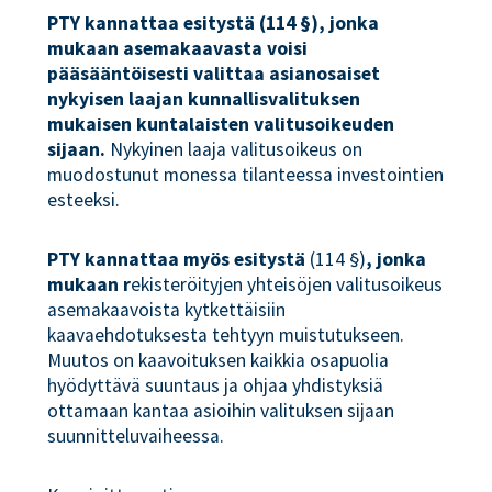
PTY kannattaa esitystä (114 §), jonka
mukaan asemakaavasta voisi
pääsääntöisesti valittaa asianosaiset
nykyisen laajan kunnallisvalituksen
mukaisen kuntalaisten valitusoikeuden
sijaan.
Nykyinen laaja valitusoikeus on
muodostunut monessa tilanteessa investointien
esteeksi.
PTY kannattaa myös esitystä
(114 §)
, jonka
mukaan r
ekisteröityjen yhteisöjen valitusoikeus
asemakaavoista kytkettäisiin
kaavaehdotuksesta tehtyyn muistutukseen.
Muutos on kaavoituksen kaikkia osapuolia
hyödyttävä suuntaus ja ohjaa yhdistyksiä
ottamaan kantaa asioihin valituksen sijaan
suunnitteluvaiheessa.