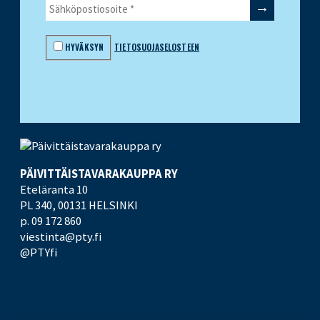
HYVÄKSYN
TIETOSUOJASELOSTEEN
PÄIVITTÄISTAVARA­KAUPPA RY
Eteläranta 10
PL 340,
00131 HELSINKI
p. 09 172 860
viestinta@pty.fi
@PTYfi