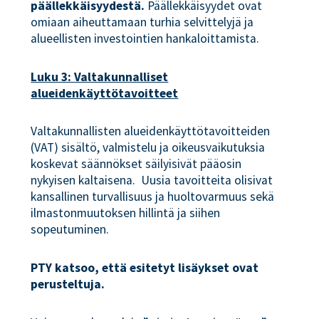
päällekkäisyydestä.
Päällekkäisyydet ovat
omiaan aiheuttamaan turhia selvittelyjä ja
alueellisten investointien hankaloittamista.
Luku 3: Valtakunnalliset
alueidenkäyttötavoitteet
Valtakunnallisten alueidenkäyttötavoitteiden
(VAT) sisältö, valmistelu ja oikeusvaikutuksia
koskevat säännökset säilyisivät pääosin
nykyisen kaltaisena. Uusia tavoitteita olisivat
kansallinen turvallisuus ja huoltovarmuus sekä
ilmastonmuutoksen hillintä ja siihen
sopeutuminen.
PTY katsoo, että esitetyt lisäykset ovat
perusteltuja.