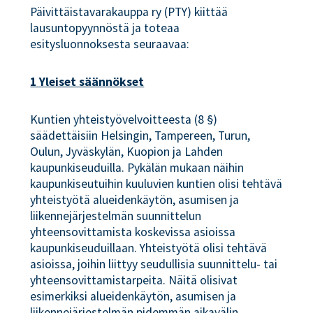
Päivittäistavarakauppa ry (PTY) kiittää
lausuntopyynnöstä ja toteaa
esitysluonnoksesta seuraavaa:
1 Yleiset säännökset
Kuntien yhteistyövelvoitteesta (8 §)
säädettäisiin Helsingin, Tampereen, Turun,
Oulun, Jyväskylän, Kuopion ja Lahden
kaupunkiseuduilla. Pykälän mukaan näihin
kaupunkiseutuihin kuuluvien kuntien olisi tehtävä
yhteistyötä alueidenkäytön, asumisen ja
liikennejärjestelmän suunnittelun
yhteensovittamista koskevissa asioissa
kaupunkiseuduillaan. Yhteistyötä olisi tehtävä
asioissa, joihin liittyy seudullisia suunnittelu- tai
yhteensovittamistarpeita. Näitä olisivat
esimerkiksi alueidenkäytön, asumisen ja
liikennejärjestelmän pidemmän aikavälin