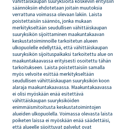
Vähittäiskaupan suuryksiöitä koskeviin erityisiin
säännöksiin ehdotetaan joitain muutoksia
verrattuna voimassa olevaan lakiin. Laista
poistettaisiin säännös, jonka mukaan
merkitykseltään seudullisen vähittäiskaupan
suuryksikön sijoittaminen maakuntakaavan
keskustatoiminnoille tarkoitetun alueen
ulkopuolelle edellyttää, että vähittäiskaupan
suuryksikön sijoituspaikaksi tarkoitettu alue on
maakuntakaavassa erityisesti osoitettu tähän
tarkoitukseen. Laista poistettaisiin samalla
myös velvoite esittää merkitykseltään
seudullisen vähittäiskaupan suuryksikön koon
alaraja maakuntakaavassa. Maakuntakaavassa
ei olisi myöskään enää esitettävä
vähittäiskaupan suuryksiköiden
enimmäismitoitusta keskustatoimintojen
alueiden ulkopuolella. Voimassa olevasta laista
poiketen laissa ei myöskään enää säädettäisi,
että alueelle sijoittuvat palvelut ovat