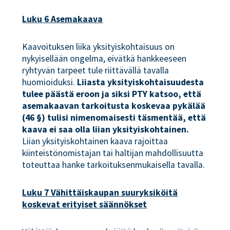
Luku 6 Asemakaava
Kaavoituksen liika yksityiskohtaisuus on
nykyisellään ongelma, eivätkä hankkeeseen
ryhtyvän tarpeet tule riittävällä tavalla
huomioiduksi.
Liiasta yksityiskohtaisuudesta
tulee päästä eroon ja siksi PTY katsoo, että
asemakaavan tarkoitusta koskevaa pykälää
(46 §) tulisi nimenomaisesti täsmentää, että
kaava ei saa olla liian yksityiskohtainen.
Liian yksityiskohtainen kaava rajoittaa
kiinteistönomistajan tai haltijan mahdollisuutta
toteuttaa hanke tarkoituksenmukaisella tavalla.
Luku 7 Vähittäiskaupan suuryksiköitä
koskevat erityiset säännökset