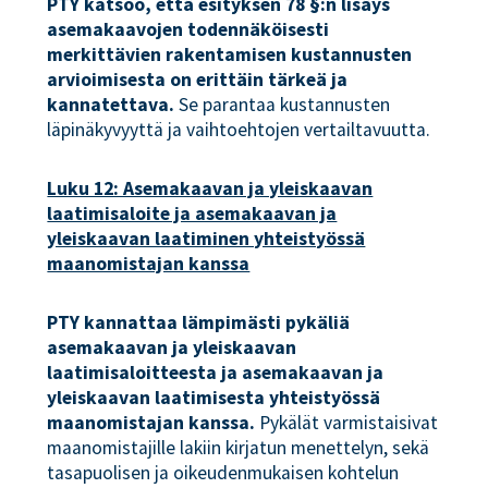
PTY katsoo, että esityksen 78 §:n lisäys
asemakaavojen todennäköisesti
merkittävien rakentamisen kustannusten
arvioimisesta on erittäin tärkeä ja
kannatettava.
Se parantaa kustannusten
läpinäkyvyyttä ja vaihtoehtojen vertailtavuutta.
Luku 12: Asemakaavan ja yleiskaavan
laatimisaloite ja asemakaavan ja
yleiskaavan laatiminen yhteistyössä
maanomistajan kanssa
PTY kannattaa lämpimästi pykäliä
asemakaavan ja yleiskaavan
laatimisaloitteesta ja asemakaavan ja
yleiskaavan laatimisesta yhteistyössä
maanomistajan kanssa.
Pykälät varmistaisivat
maanomistajille lakiin kirjatun menettelyn, sekä
tasapuolisen ja oikeudenmukaisen kohtelun