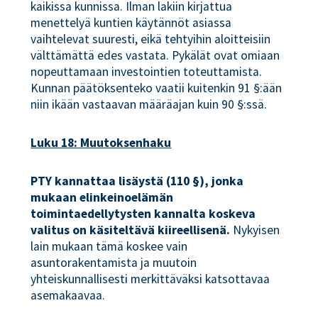
kaikissa kunnissa. Ilman lakiin kirjattua
menettelyä kuntien käytännöt asiassa
vaihtelevat suuresti, eikä tehtyihin aloitteisiin
välttämättä edes vastata. Pykälät ovat omiaan
nopeuttamaan investointien toteuttamista.
Kunnan päätöksenteko vaatii kuitenkin 91 §:ään
niin ikään vastaavan määräajan kuin 90 §:ssä.
Luku 18: Muutoksenhaku
PTY kannattaa lisäystä (110 §), jonka
mukaan elinkeinoelämän
toimintaedellytysten kannalta koskeva
valitus on käsiteltävä kiireellisenä.
Nykyisen
lain mukaan tämä koskee vain
asuntorakentamista ja muutoin
yhteiskunnallisesti merkittäväksi katsottavaa
asemakaavaa.