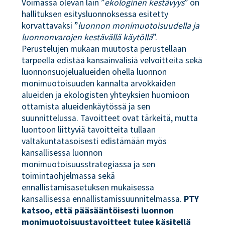
Voimassa olevan lain ”
ekologinen kestävyys
” on
hallituksen esitysluonnoksessa esitetty
korvattavaksi ”
luonnon monimuotoisuudella ja
luonnonvarojen kestävällä käytöllä
”.
Perustelujen mukaan muutosta perustellaan
tarpeella edistää kansainvälisiä velvoitteita sekä
luonnonsuojelualueiden ohella luonnon
monimuotoisuuden kannalta arvokkaiden
alueiden ja ekologisten yhteyksien huomioon
ottamista alueidenkäytössä ja sen
suunnittelussa. Tavoitteet ovat tärkeitä, mutta
luontoon liittyviä tavoitteita tullaan
valtakuntatasoisesti edistämään myös
kansallisessa luonnon
monimuotoisuusstrategiassa ja sen
toimintaohjelmassa sekä
ennallistamisasetuksen mukaisessa
kansallisessa ennallistamissuunnitelmassa.
PTY
katsoo, että pääsääntöisesti luonnon
monimuotoisuustavoitteet tulee käsitellä