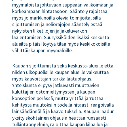
myymälöistä johtuvaan suppeaan valikoimaan ja
korkeampaan hintatasoon. Sääntely rajoittaa
myös jo markkinoilla olevia toimijoita, sillä
sijoittumisen ja neliörajojen sääntely estää
nykyisten liiketilojen ja jakeluverkon
laajentamisen. Suuryksiköiden lisäksi keskusta-
alueilta pitäisi löytyä tilaa myös keskikokoisille
vähittäiskaupan myymälöille.
Kaupan sijoittumista sekä keskusta-alueille että
niiden ulkopuolisille kaupan alueille vaikeuttaa
myös kaavoittajan tarkka laatuohjaus.
Yhteiskunta ei pysy jatkuvasti muuttuvien
kuluttajien ostomieltymysten ja kaupan
konseptien perässä, mutta yrittää jarruttaa
kehitystä muutoksiin todella hitaasti reagoivalla
lainsäädännöllä ja kaavoituksella. Kaupan laadun
yksityiskohtainen ohjaus aiheuttaa runsaasti
tulkintaongelmia, rajoittaa kaupan kilpailua ja