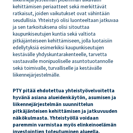
kehittämisen periaatteet sekä merkittävät
ratkaisut, joiden vaikutukset ovat vähintään
seudullisia. Yhteistyö olisi luonteeltaan jatkuvaa
ja sen tarkoituksena olisi sitouttaa
kaupunkiseutujen kuntia sekä valtiota
pitkäjänteiseen kehittämiseen, jolla luotaisiin
edellytyksiä esimerkiksi kaupunkiseutujen
kestävälle yhdyskuntarakenteelle, tarvetta
vastaavalle monipuoliselle asuntotuotannolle
sekä toimivalle, turvalliselle ja kestävälle
liikennejärjestelmälle.
PTY pitää ehdotettua yhteistyövelvoitetta
hyvänä asiana
alueidenkäytön, asumisen ja
liikennejärjestelmän suunnittelun
pitkäjänteisen kehittämisen ja jatkuvuuden
näkökulmasta. Yhteistyöllä voidaan
paremmin varmistaa myös elinkeinoelämän
investointien toteutuminen alueella.