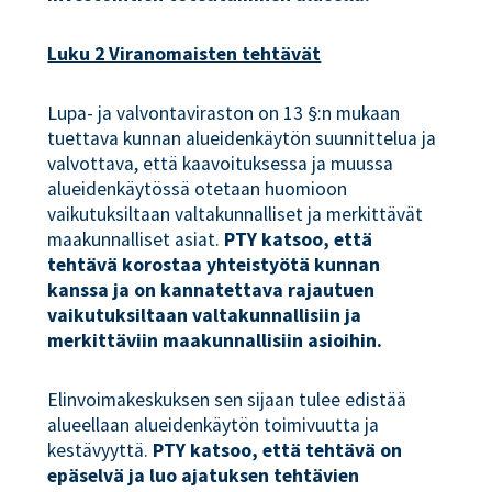
Luku 2 Viranomaisten tehtävät
Lupa- ja valvontaviraston on 13 §:n mukaan
tuettava kunnan alueidenkäytön suunnittelua ja
valvottava, että kaavoituksessa ja muussa
alueidenkäytössä otetaan huomioon
vaikutuksiltaan valtakunnalliset ja merkittävät
maakunnalliset asiat.
PTY katsoo, että
tehtävä korostaa yhteistyötä kunnan
kanssa ja on kannatettava rajautuen
vaikutuksiltaan valtakunnallisiin ja
merkittäviin maakunnallisiin asioihin.
Elinvoimakeskuksen sen sijaan tulee edistää
alueellaan alueidenkäytön toimivuutta ja
kestävyyttä.
PTY katsoo, että tehtävä on
epäselvä ja luo ajatuksen tehtävien