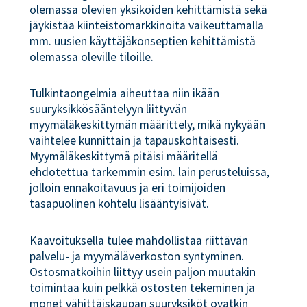
olemassa olevien yksiköiden kehittämistä sekä
jäykistää kiinteistömarkkinoita vaikeuttamalla
mm. uusien käyttäjäkonseptien kehittämistä
olemassa oleville tiloille.
Tulkintaongelmia aiheuttaa niin ikään
suuryksikkösääntelyyn liittyvän
myymäläkeskittymän määrittely, mikä nykyään
vaihtelee kunnittain ja tapauskohtaisesti.
Myymäläkeskittymä pitäisi määritellä
ehdotettua tarkemmin esim. lain perusteluissa,
jolloin ennakoitavuus ja eri toimijoiden
tasapuolinen kohtelu lisääntyisivät.
Kaavoituksella tulee mahdollistaa riittävän
palvelu- ja myymäläverkoston syntyminen.
Ostosmatkoihin liittyy usein paljon muutakin
toimintaa kuin pelkkä ostosten tekeminen ja
monet vähittäiskaupan suuryksiköt ovatkin