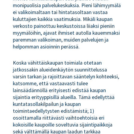
monipuolisia palvelukeskuksia. Pieni lähimyymälä
ei valikoimaltaan tai hintatasoltaan vastaa
kuluttajien kaikkia vaatimuksia. Mikäli kaupan
verkosto painottuu keskustoissa liiaksi pieniin
myymälöihin, ajavat ihmiset autolla kauemmaksi
paremman valikoiman, muiden palvelujen ja
helpomman asioinnin perässä.
Koska vähittäiskaupan toimiala otetaan
jatkossakin alueidenkäytön suunnittelussa
varsin tarkan ja rajoittavan sääntelyn kohteeksi,
katsomme, että vastaavasti tulee
lainsäädännöllä erityisesti edistää kaupan
sijaintia erityyppisillä alueilla. Tämä edellyttää
kuntatasollakilpailun ja kaupan
toimintaedellytysten edistämistä; 1)
osoittamalla riittävästi vaihtoehtoisia eri
kokoisille kaupoille soveltuvia sijaintipaikkoja
sekä välttämällä kaupan laadun tarkkaa