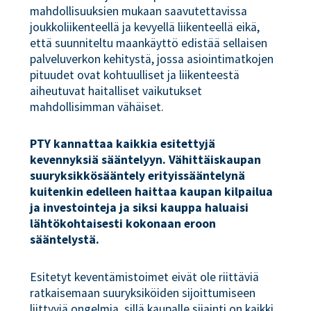
mahdollisuuksien mukaan saavutettavissa
joukkoliikenteellä ja kevyellä liikenteellä eikä,
että suunniteltu maankäyttö edistää sellaisen
palveluverkon kehitystä, jossa asiointimatkojen
pituudet ovat kohtuulliset ja liikenteestä
aiheutuvat haitalliset vaikutukset
mahdollisimman vähäiset.
PTY kannattaa kaikkia esitettyjä
kevennyksiä sääntelyyn. Vähittäiskaupan
suuryksikkösääntely erityissääntelynä
kuitenkin edelleen haittaa kaupan kilpailua
ja investointeja ja siksi kauppa haluaisi
lähtökohtaisesti kokonaan eroon
sääntelystä.
Esitetyt keventämistoimet eivät ole riittäviä
ratkaisemaan suuryksiköiden sijoittumiseen
liittyviä ongelmia, sillä kaupalle sijainti on kaikki