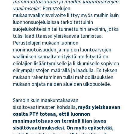
monimuotoisuuden ja muiden luonnonarvojen
vaalimisella”.
Perustelujen
mukaanvaalimisvelvoite liittyy myös muihin kuin
luonnonsuojelulaissa tarkoitettuihin
suojelukohteisiin tai tunnettuihin arvoihin, jotka
tulisi laadittaessa yleiskaavaa tunnistaa.
Perustelujen mukaan luonnon
monimuotoisuuden ja muiden luontoarvojen
vaalimisen kannalta erityistä merkitystä on
eliölajien lisääntymiselle ja liikkumiselle sopivien
elinympäristöjen määrällä ja laadulla. Esityksen
mukaan rakentaminen tulisi mahdollisuuksien
mukaan ohjata näiden alueiden ulkopuolelle.
Samoin kuin maakuntakaavan
sisältövaatimusten kohdalla,
myös yleiskaavan
osalta PTY toteaa, että luonnon
monimuotoisuus on terminä liian lavea
sisältövaatimukseksi
.
On myös epäselvää,