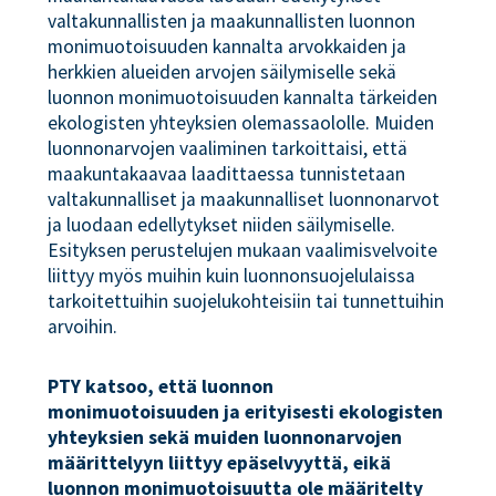
valtakunnallisten ja maakunnallisten luonnon
monimuotoisuuden kannalta arvokkaiden ja
herkkien alueiden arvojen säilymiselle sekä
luonnon monimuotoisuuden kannalta tärkeiden
ekologisten yhteyksien olemassaololle. Muiden
luonnonarvojen vaaliminen tarkoittaisi, että
maakuntakaavaa laadittaessa tunnistetaan
valtakunnalliset ja maakunnalliset luonnonarvot
ja luodaan edellytykset niiden säilymiselle.
Esityksen perustelujen mukaan vaalimisvelvoite
liittyy myös muihin kuin luonnonsuojelulaissa
tarkoitettuihin suojelukohteisiin tai tunnettuihin
arvoihin.
PTY katsoo, että luonnon
monimuotoisuuden ja erityisesti ekologisten
yhteyksien sekä muiden luonnonarvojen
määrittelyyn liittyy epäselvyyttä, eikä
luonnon monimuotoisuutta ole määritelty