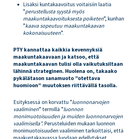
Lisäksi kuntakaavoitus voitaisiin laatia
”
perustellusta syystä myös
maakuntakaavoituksesta poiketen
”, kunhan
”
kaava sopeutuu maakuntakaavan
kokonaisuuteen
”.
PTY kannattaa kaikkia kevennyksiä
maakuntakaavaan ja katsoo, että
maakuntakaavan tulisi olla vaikutuksiltaan
lähinnä strateginen.
Huolena on, takaako
pykälätason sanamuoto ”otettava
huomioon” muutoksen riittävällä tasolla.
Esityksessä on korvattu ”
luonnonarvojen
vaaliminen
” termillä ”
luonnon
monimuotoisuuden ja muiden luonnonarvojen
vaalimisella”.
Perusteluiden mukaan luonnon
monimuotoisuuden vaaliminen tarkoittaisi, että
maakuntakaavassa luodaan edellytykset