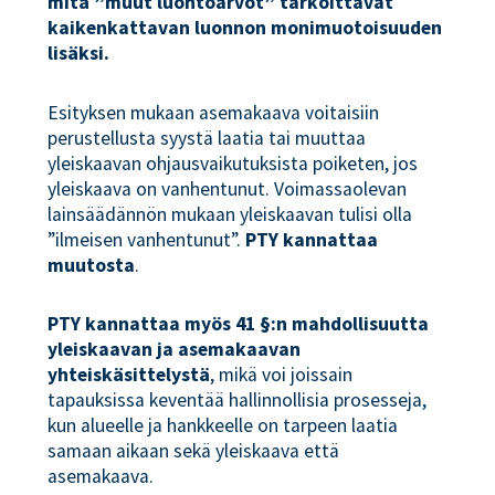
mitä ”muut luontoarvot” tarkoittavat
kaikenkattavan luonnon monimuotoisuuden
lisäksi.
Esityksen mukaan asemakaava voitaisiin
perustellusta syystä laatia tai muuttaa
yleiskaavan ohjausvaikutuksista poiketen, jos
yleiskaava on vanhentunut. Voimassaolevan
lainsäädännön mukaan yleiskaavan tulisi olla
”ilmeisen vanhentunut”.
PTY kannattaa
muutosta
.
PTY kannattaa myös 41 §:n mahdollisuutta
yleiskaavan ja asemakaavan
yhteiskäsittelystä
, mikä voi joissain
tapauksissa keventää hallinnollisia prosesseja,
kun alueelle ja hankkeelle on tarpeen laatia
samaan aikaan sekä yleiskaava että
asemakaava.