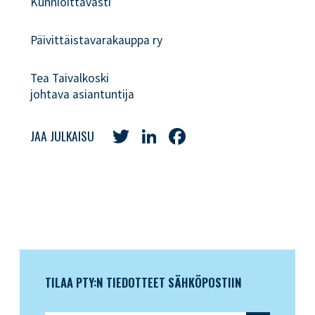
Kunnioittavasti
Päivittäistavarakauppa ry
Tea Taivalkoski
johtava asiantuntija
Twitter
LinkedIn
Facebook
JAA JULKAISU
TILAA PTY:N TIEDOTTEET SÄHKÖPOSTIIN