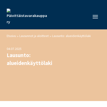
Etusivu
Lausunnot ja aloitteet
Lausunto: alueidenkäyttölaki
>
>
04.07.2025
Lausunto:
alueidenkäyttölaki