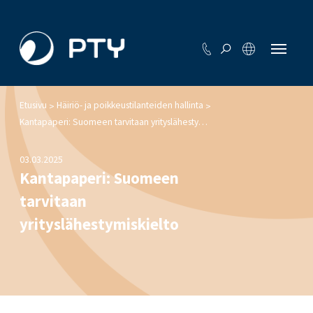
Etusivu
Häiriö- ja poikkeustilanteiden hallinta
>
>
Kantapaperi: Suomeen tarvitaan yrityslähestymiskielto
03.03.2025
Kantapaperi: Suomeen
tarvitaan
yrityslähestymiskielto