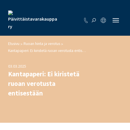
Etusivu
Ruoan hinta ja verotus
>
>
Kantapaperi: Ei kiristetä ruoan verotusta entisestään
03.03.2025
Kantapaperi: Ei kiristetä
ruoan verotusta
entisestään