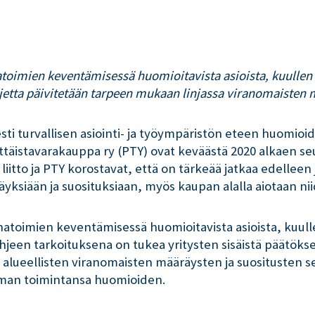
atoimien keventämisessä huomioitavista asioista, kuullen 
hjetta päivitetään tarpeen mukaan linjassa viranomaisten 
ti turvallisen asiointi- ja työympäristön eteen huomioi
ittäistavarakauppa ry (PTY) ovat keväästä 2020 alkaen seu
to ja PTY korostavat, että on tärkeää jatkaa edelleen jo 
yksiään ja suosituksiaan, myös kaupan alalla aiotaan nii
onatoimien keventämisessä huomioitavista asioista, kuull
 Ohjeen tarkoituksena on tukea yritysten sisäistä päät
ja alueellisten viranomaisten määräysten ja suositusten s
 oman toimintansa huomioiden.