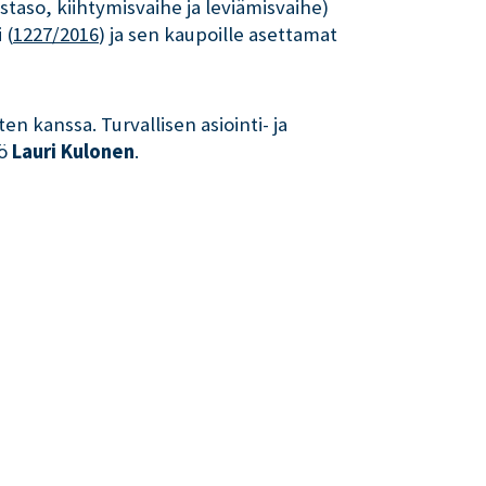
taso, kiihtymisvaihe ja leviämisvaihe)
 (
1227/2016
) ja sen kaupoille asettamat
n kanssa. Turvallisen asiointi- ja
kö
Lauri Kulonen
.