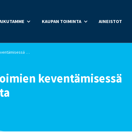
AIKUTAMME
KAUPAN TOIMINTA
AINEISTOT
Ohje kaupan koronatoimien keventämisessä huomioitavista asioista
oimien keventämisessä
ta