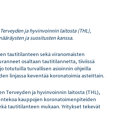
Terveyden ja hyvinvoinnin laitosta (THL),
määräysten ja suositusten kanssa.
den tautitilanteen sekä viranomaisten
ranneet osaltaan tautitilannetta, tiiviissä
totutuilla turvallisen asioinnin ohjeilla
den linjassa keventää koronatoimia asteittain.
en Terveyden ja hyvinvoinnin laitosta (THL),
öksentekoa kauppojen koronatoimenpiteiden
ekä tautitilanteen mukaan. Yritykset tekevät