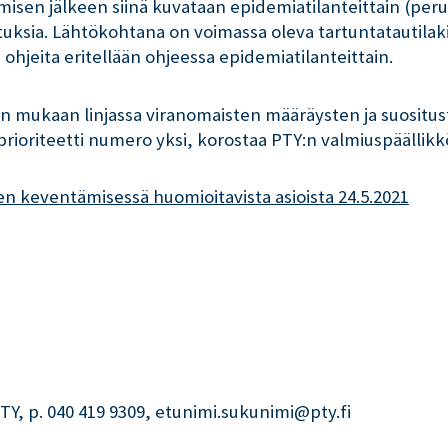
isen jälkeen siinä kuvataan epidemiatilanteittain (perus
tuksia. Lähtökohtana on voimassa oleva tartuntatautilaki
ohjeita eritellään ohjeessa epidemiatilanteittain.
een mukaan linjassa viranomaisten määräysten ja suosituste
prioriteetti numero yksi, korostaa PTY:n valmiuspäällik
 keventämisessä huomioitavista asioista 24.5.2021
PTY, p. 040 419 9309, etunimi.sukunimi@pty.fi