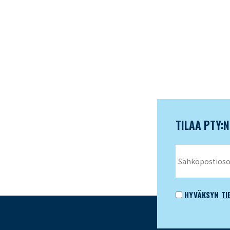
TILAA PTY:
HYVÄKSYN
TI