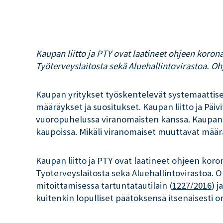
Kaupan liitto ja PTY ovat laatineet ohjeen koron
Työterveyslaitosta sekä Aluehallintovirastoa. O
Kaupan yritykset työskentelevät systemaattises
määräykset ja suositukset. Kaupan liitto ja Päiv
vuoropuhelussa viranomaisten kanssa. Kaupan liit
kaupoissa. Mikäli viranomaiset muuttavat määrä
Kaupan liitto ja PTY ovat laatineet ohjeen kor
Työterveyslaitosta sekä Aluehallintovirastoa.
mitoittamisessa tartuntatautilain (
1227/2016
) 
kuitenkin lopulliset päätöksensä itsenäisesti