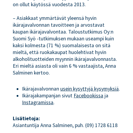
on ollut käytössä vuodesta 2013.
– Asiakkaat ymmärtävät yleensä hyvin
ikärajavalvonnan tavoitteen ja arvostavat
kaupan ikärajavalvontaa. Taloustutkimus Oy:n
Suomi Syö -tutkimuksen mukaan useampi kuin
kaksi kolmesta (71 %) suomalaisesta on sitä
mieltä, että ruokakaupat huolehtivat hyvin
alkoholituotteiden myynnin ikärajavalvonnasta.
Eri mieltä asiasta oli vain 6 % vastaajista, Anna
Salminen kertoo.
Ikärajavalvonnan
usein kysyttyjä kysymyksiä
.
Ikärajakampanjan sivut
Facebookissa
ja
Instagramissa
.
Lisätietoja:
Asiantuntija Anna Salminen, puh. (09) 1728 6118