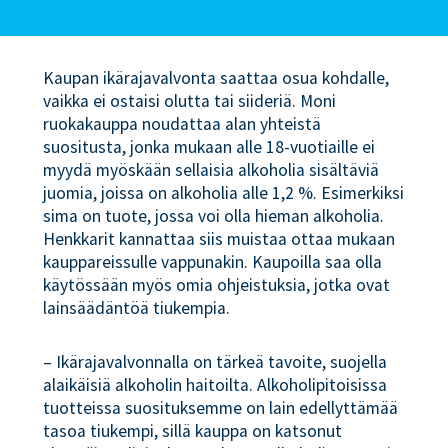
Kaupan ikärajavalvonta saattaa osua kohdalle,
vaikka ei ostaisi olutta tai siideriä. Moni
ruokakauppa noudattaa alan yhteistä
suositusta, jonka mukaan alle 18-vuotiaille ei
myydä myöskään sellaisia alkoholia sisältäviä
juomia, joissa on alkoholia alle 1,2 %. Esimerkiksi
sima on tuote, jossa voi olla hieman alkoholia.
Henkkarit kannattaa siis muistaa ottaa mukaan
kauppareissulle vappunakin. Kaupoilla saa olla
käytössään myös omia ohjeistuksia, jotka ovat
lainsäädäntöä tiukempia.
– Ikärajavalvonnalla on tärkeä tavoite, suojella
alaikäisiä alkoholin haitoilta. Alkoholipitoisissa
tuotteissa suosituksemme on lain edellyttämää
tasoa tiukempi, sillä kauppa on katsonut