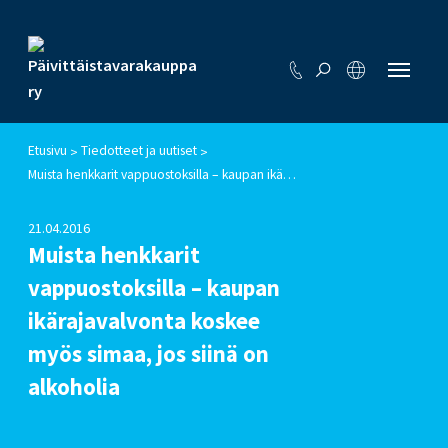
Etusivu
Tiedotteet ja uutiset
>
>
Muista henkkarit vappuostoksilla – kaupan ikärajavalvonta koskee myös simaa, jos siinä on alkoholia
21.04.2016
Muista henkkarit
vappuostoksilla – kaupan
ikärajavalvonta koskee
myös simaa, jos siinä on
alkoholia