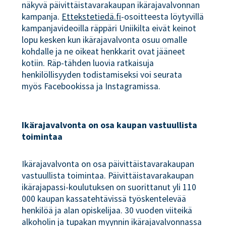
näkyvä päivittäistavarakaupan ikärajavalvonnan
kampanja.
Ettekstetiedä.fi
-osoitteesta löytyvillä
kampanjavideoilla räppäri Uniikilta eivät keinot
lopu kesken kun ikärajavalvonta osuu omalle
kohdalle ja ne oikeat henkkarit ovat jääneet
kotiin. Räp-tähden luovia ratkaisuja
henkilöllisyyden todistamiseksi voi seurata
myös Facebookissa ja Instagramissa.
Ikärajavalvonta on osa kaupan vastuullista
toimintaa
Ikärajavalvonta on osa päivittäistavarakaupan
vastuullista toimintaa. Päivittäistavarakaupan
ikärajapassi-koulutuksen on suorittanut yli 110
000 kaupan kassatehtävissä työskentelevää
henkilöä ja alan opiskelijaa. 30 vuoden viiteikä
alkoholin ja tupakan myynnin ikärajavalvonnassa