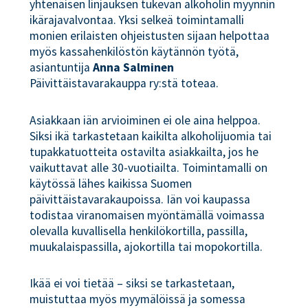
yhtenäisen linjauksen tukevan alkoholin myynnin
ikärajavalvontaa. Yksi selkeä toimintamalli
monien erilaisten ohjeistusten sijaan helpottaa
myös kassahenkilöstön käytännön työtä,
asiantuntija
Anna Salminen
Päivittäistavarakauppa ry:stä toteaa.
Asiakkaan iän arvioiminen ei ole aina helppoa.
Siksi ikä tarkastetaan kaikilta alkoholijuomia tai
tupakkatuotteita ostavilta asiakkailta, jos he
vaikuttavat alle 30-vuotiailta. Toimintamalli on
käytössä lähes kaikissa Suomen
päivittäistavarakaupoissa. Iän voi kaupassa
todistaa viranomaisen myöntämällä voimassa
olevalla kuvallisella henkilökortilla, passilla,
muukalaispassilla, ajokortilla tai mopokortilla.
Ikää ei voi tietää – siksi se tarkastetaan,
muistuttaa myös myymälöissä ja somessa