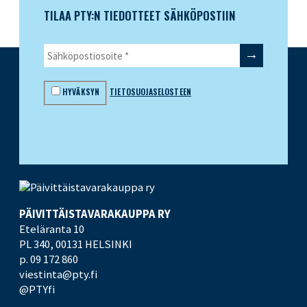
TILAA PTY:N TIEDOTTEET SÄHKÖPOSTIIN
HYVÄKSYN
TIETOSUOJASELOSTEEN
PÄIVITTÄISTAVARA­KAUPPA RY
Eteläranta 10
PL 340,
00131 HELSINKI
p. 09 172 860
viestinta@pty.fi
@PTYfi