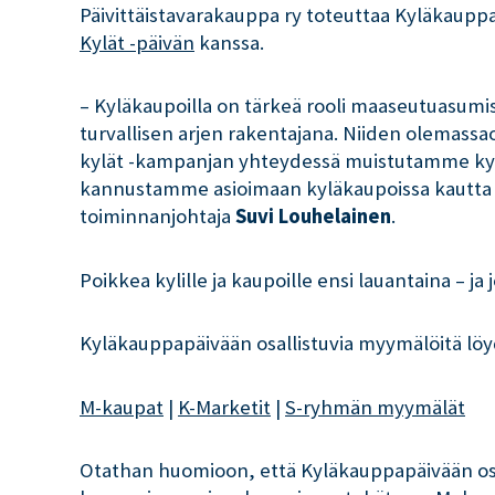
Päivittäistavarakauppa ry toteuttaa Kyläkaup
Kylät -päivän
kanssa.
– Kyläkaupoilla on tärkeä rooli maaseutuasumi
turvallisen arjen rakentajana. Niiden olemassaol
kylät -kampanjan yhteydessä muistutamme kyl
kannustamme asioimaan kyläkaupoissa kautta
toiminnanjohtaja
Suvi Louhelainen
.
Poikkea kylille ja kaupoille ensi lauantaina – ja 
Kyläkauppapäivään osallistuvia myymälöitä löydä
M-kaupat
|
K-Marketit
|
S-ryhmän myymälät
Otathan huomioon, että Kyläkauppapäivään osa