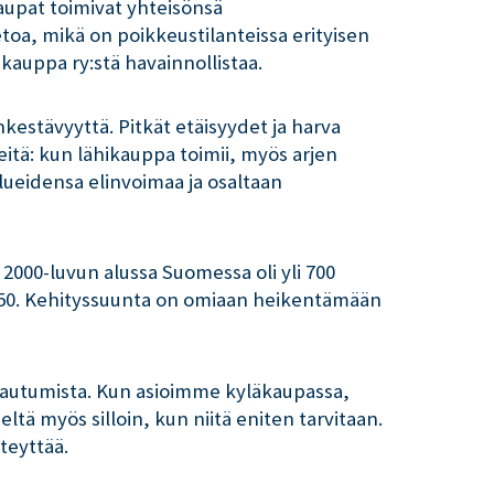
aupat toimivat yhteisönsä
etoa, mikä on poikkeustilanteissa erityisen
akauppa ry:stä havainnollistaa.
kestävyyttä. Pitkät etäisyydet ja harva
keitä: kun lähikauppa toimii, myös arjen
lueidensa elinvoimaa ja osaltaan
2000-luvun alussa Suomessa oli yli 700
 150. Kehityssuunta on omiaan heikentämään
arautumista. Kun asioimme kyläkaupassa,
ltä myös silloin, kun niitä eniten tarvitaan.
teyttää.