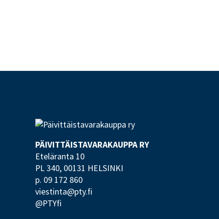
PÄIVITTÄISTAVARA­KAUPPA RY
Eteläranta 10
PL 340,
00131 HELSINKI
p. 09 172 860
viestinta@pty.fi
@PTYfi