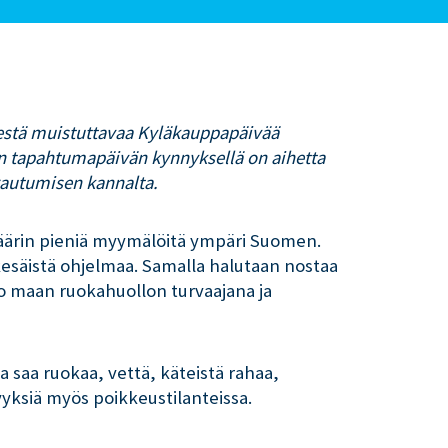
sestä muistuttavaa Kyläkauppapäivää
en tapahtumapäivän kynnyksellä on aihetta
autumisen kannalta.
määrin pieniä myymälöitä ympäri Suomen.
 kesäistä ohjelmaa. Samalla halutaan nostaa
o maan ruokahuollon turvaajana ja
 saa ruokaa, vettä, käteistä rahaa,
yyksiä myös poikkeustilanteissa.