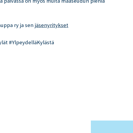
a päivässä on myös muita maaseudun pieniä
auppa ry ja sen
jäsenyritykset
ät #YlpeydelläKylästä