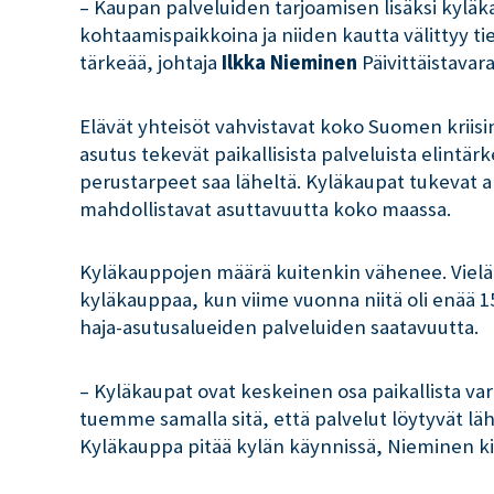
– Kaupan palveluiden tarjoamisen lisäksi kyläk
kohtaamispaikkoina ja niiden kautta välittyy ti
tärkeää, johtaja
Ilkka Nieminen
Päivittäistavar
Elävät yhteisöt vahvistavat koko Suomen kriisin
asutus tekevät paikallisista palveluista elintär
perustarpeet saa läheltä. Kyläkaupat tukevat a
mahdollistavat asuttavuutta koko maassa.
Kyläkauppojen määrä kuitenkin vähenee. Vielä 
kyläkauppaa, kun viime vuonna niitä oli enää
haja-asutusalueiden palveluiden saatavuutta.
– Kyläkaupat ovat keskeinen osa paikallista v
tuemme samalla sitä, että palvelut löytyvät lähe
Kyläkauppa pitää kylän käynnissä, Nieminen ki