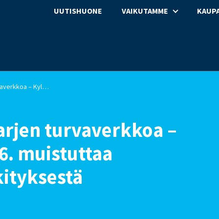
UUTISHUONE
VAIKUTAMME
KAUPA
Kyläkaupat ovat osa arjen turvaverkkoa – Kyläkauppapäivä 13.6. muistuttaa lähipalveluiden merkityksestä
arjen turvaverkkoa –
6. muistuttaa
ityksestä