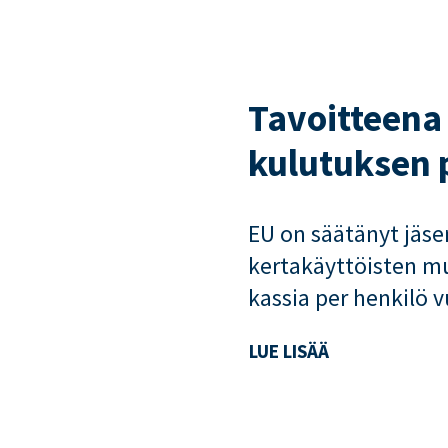
Tavoitteena
kulutuksen
EU on säätänyt jäsen
kertakäyttöisten mu
kassia per henkilö 
LUE LISÄÄ