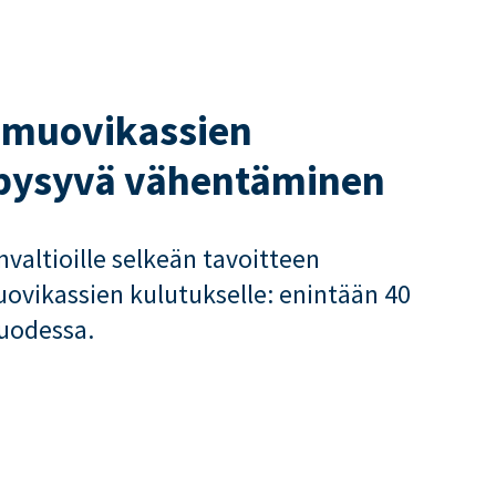
 muovikassien
 pysyvä vähentäminen
valtioille selkeän tavoitteen
ovikassien kulutukselle: enintään 40
vuodessa.