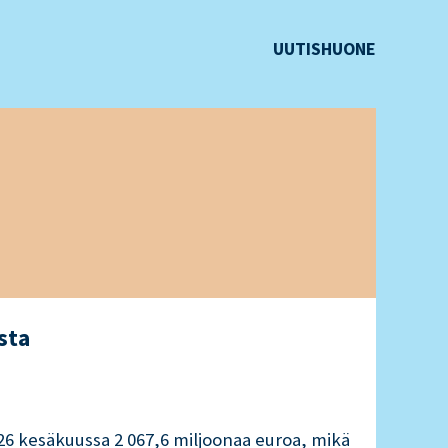
UUTISHUONE
M
sta
Tava
03.08
026 kesäkuussa 2 067,6 miljoonaa euroa, mikä
Päivi