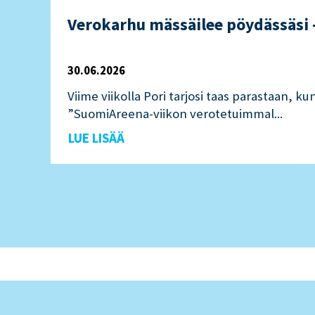
Verokarhu mässäilee pöydässäsi – 
30.06.2026
Viime viikolla Pori tarjosi taas parastaan, k
”SuomiAreena-viikon verotetuimmal...
LUE LISÄÄ