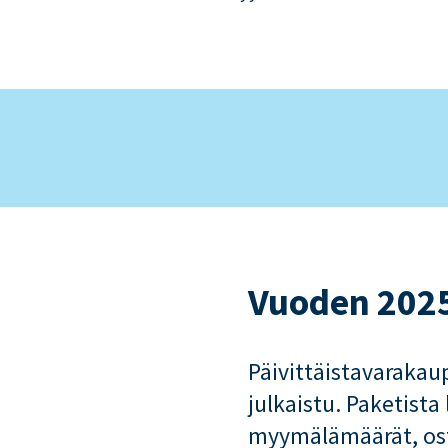
Vuoden 2025 
Päivittäistavarakau
julkaistu. Paketist
myymälämäärät, ost