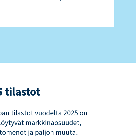
Liikev
LUE L
tilastot
pan tilastot vuodelta 2025 on
a löytyvät markkinaosuudet,
omenot ja paljon muuta.