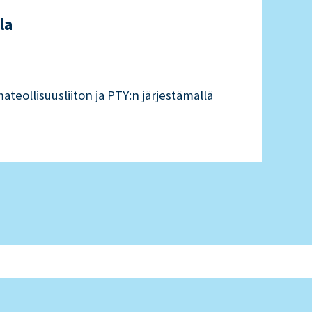
la
Päiv
11.06
ateollisuusliiton ja PTY:n järjestämällä
Päivit
opiske
LUE L