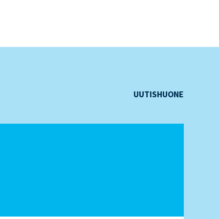
UUTISHUONE
Tie