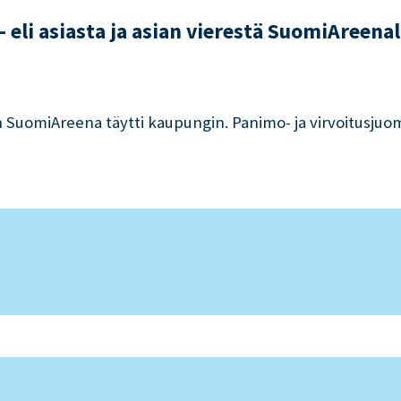
eli asiasta ja asian vierestä SuomiAreenal
un SuomiAreena täytti kaupungin. Panimo- ja virvoitusjuom