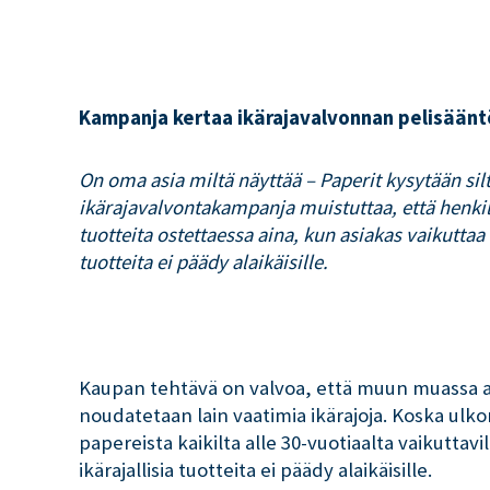
Kampanja kertaa ikärajavalvonnan pelisäänt
On oma asia miltä näyttää – Paperit kysytään sil
ikärajavalvontakampanja muistuttaa, että henkilö
tuotteita ostettaessa aina, kun asiakas vaikuttaa
tuotteita ei päädy alaikäisille.
Kaupan tehtävä on valvoa, että muun muassa a
noudatetaan lain vaatimia ikärajoja. Koska ulk
papereista kaikilta alle 30-vuotiaalta vaikuttavi
ikärajallisia tuotteita ei päädy alaikäisille.