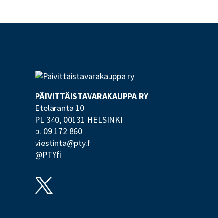
PÄIVITTÄISTAVARA­KAUPPA RY
Eteläranta 10
PL 340,
00131 HELSINKI
p. 09 172 860
viestinta@pty.fi
@PTYfi