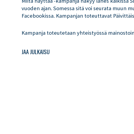
Miltä näyttää -kampanja näkyy lähes kaikissa 
vuoden ajan. Somessa sitä voi seurata muun mu
Facebookissa. Kampanjan toteuttavat Päivittäis
Kampanja toteutetaan yhteistyössä mainostoi
JAA JULKAISU