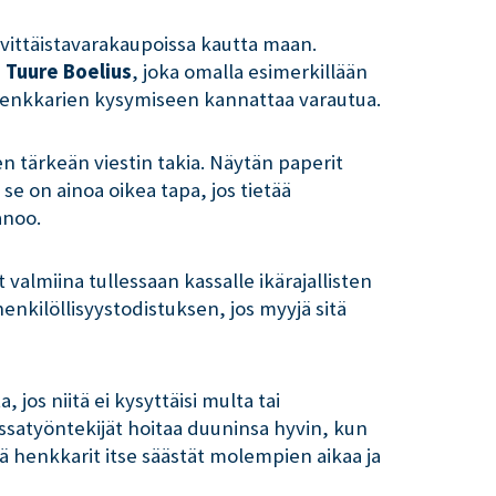
ivittäistavarakaupoissa kautta maan.
i
Tuure Boelius
, joka omalla esimerkillään
 henkkarien kysymiseen kannattaa varautua.
 tärkeän viestin takia. Näytän paperit
 se on ainoa oikea tapa, jos tietää
anoo.
valmiina tullessaan kassalle ikärajallisten
enkilöllisyystodistuksen, jos myyjä sitä
 jos niitä ei kysyttäisi multa tai
ssatyöntekijät hoitaa duuninsa hyvin, kun
lä henkkarit itse säästät molempien aikaa ja