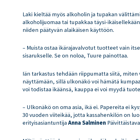
Laki kieltää myös alkoholin ja tupakan välittäm
alkoholijuomaa tai tupakkaa täysi-ikäisellekään 
niiden päätyvän alaikäisen käyttöön.
– Muista ostaa ikärajavalvotut tuotteet vain itsell
sisarukselle. Se on noloa, Tuure painottaa.
Iän tarkastus tehdään riippumatta siitä, miten 
näyttämään, sillä ulkonäkö voi hämätä kumpaa
voi todistaa ikäänsä, kauppa ei voi myydä tuote
– Ulkonäkö on oma asia, ikä ei. Papereita ei ky
30 vuoden viiteikää, jotta kassahenkilön on lu
erityisasiantuntija
Anna Salminen
Päivittäistav