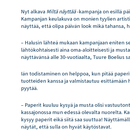
Nyt alkava
Miltä näyttää
-kampanja on esillä pä
Kampanjan keulakuva on monien tyylien artist
näyttää, että olipa päivän look mikä tahansa,
– Halusin lähteä mukaan kampanjaan eniten sen
lähtökohtaisesti aina oma-aloitteisesti ja musta
näyttävänsä alle 30-vuotiaalta, Tuure Boelius s
Iän todistaminen on helppoa, kun pitää paperit 
tuotteiden kanssa ja valmistautuu esittämään h
pyytää.
– Paperit kuuluu kysyä ja musta olisi vastuutonta,
kassajonossa mun edessä olevalta nuorelta. Ka
kysyy paperit eikä siitä saa suuttua! Näyttämäl
näytät, että sulla on hyvät käytöstavat.