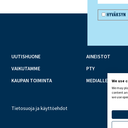
HYVÄKSYN
UUTISHUONE
AINEISTOT
VAIKUTAMME
PTY
KAUPAN TOIMINTA
MEDIALLE
We use 
We may plac
content and
we use open
Tietosuoja ja käyttöehdot