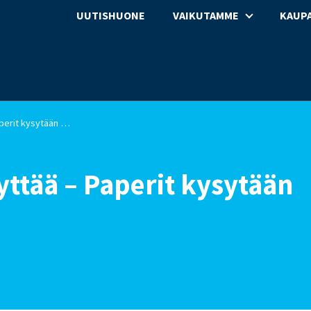
UUTISHUONE
VAIKUTAMME
KAUPA
On oma asia miltä näyttää – Paperit kysytään silti
yttää – Paperit kysytään