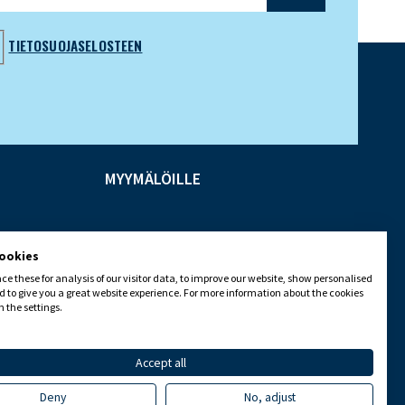
TIETOSUOJASELOSTEEN
MYYMÄLÖILLE
cookies
e these for analysis of our visitor data, to improve our website, show personalised
 to give you a great website experience. For more information about the cookies
 the settings.
Accept all
Deny
No, adjust