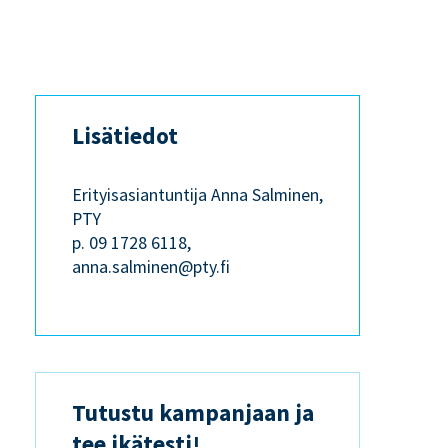
Lisätiedot
Erityisasiantuntija Anna Salminen,
PTY
p. 09 1728 6118,
anna.salminen@pty.fi
Tutustu kampanjaan ja
tee ikätesti!