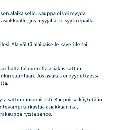
isen alaikäiselle. Kauppa ei voi myydä
asiakkaalle, jos myyjällä on syytä epäillä
esi. Älä välitä alaikäiselle kaverille tai
vanhalta tai nuorelta asiakas sattuu
nkin suuntaan. Jos asiakas ei pyydettäessä
tta.
sytä sattumanvaraisesti. Kaupoissa käytetään
ontevampi tarkastaa asiakkaan ikä,
arakauppa ry:stä sanoo.