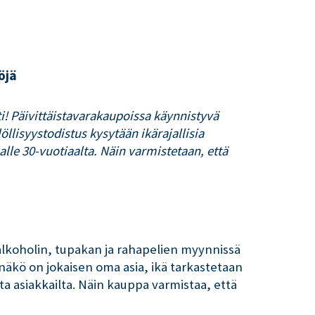
öjä
ti! Päivittäistavarakaupoissa käynnistyvä
llisyystodistus kysytään ikärajallisia
 alle 30-vuotiaalta. Näin varmistetaan, että
lkoholin, tupakan ja rahapelien myynnissä
onäkö on jokaisen oma asia, ikä tarkastetaan
lta asiakkailta. Näin kauppa varmistaa, että