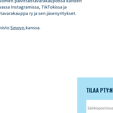
Suomen päivittäistavarakaupoissa kahden
assa Instagramissa, TikTokissa ja
tavarakauppa ry ja sen jäsenyritykset.
misto
Smoyn 
kanssa.
TILAA PTY: