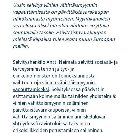
Uusin selvitys viinien vähittäismyynnin
vapauttamisesta on päivittäistavarakaupan
näkökulmasta myönteinen. Myyntikanavien
vertailusta olisi kuitenkin vihdoin siirryttävä
seuraavalle tasolle. Päivittäistavarakaupan
mielestä kilpailua tulee avata muun Euroopan
malliin.
Selvityshenkilö Antti Neimala selvitti sosiaali- ja
terveysministeriön ja työ- ja
elinkeinoministeriön toimeksiannosta
vaihtoehtoja
viinien vähittäismyynnin 
vapauttamiseksi
. Selvityksessä päädyttiin
esittämään kolme mallia tai niiden yhdistelmiä:
viinien vähittäismyynnin salliminen
päivittäistavarakaupoissa, viinien
vähittäismyynnin salliminen anniskeluluvan
yhteydessä ravintoloissa tai viinien
erikoisliikkeiden perustamisen salliminen.