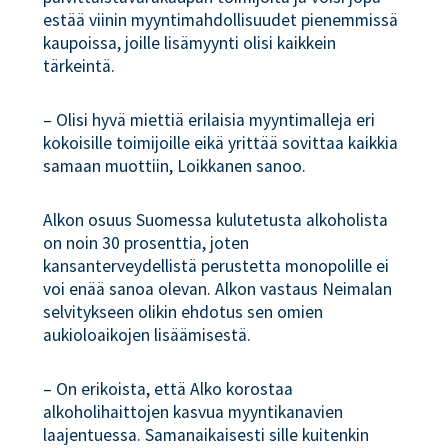
estää viinin myyntimahdollisuudet pienemmissä
kaupoissa, joille lisämyynti olisi kaikkein
tärkeintä.
– Olisi hyvä miettiä erilaisia myyntimalleja eri
kokoisille toimijoille eikä yrittää sovittaa kaikkia
samaan muottiin, Loikkanen sanoo.
Alkon osuus Suomessa kulutetusta alkoholista
on noin 30 prosenttia, joten
kansanterveydellistä perustetta monopolille ei
voi enää sanoa olevan. Alkon vastaus Neimalan
selvitykseen olikin ehdotus sen omien
aukioloaikojen lisäämisestä.
– On erikoista, että Alko korostaa
alkoholihaittojen kasvua myyntikanavien
laajentuessa. Samanaikaisesti sille kuitenkin