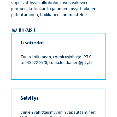
sopisivat hyvin alkoholin, myös väkevien
juomien, kotiinkanto ja omien myyntiaikojen
pidentäminen, Loikkanen kummastelee.
JAA JULKAISU
Lisätiedot
Tuula Loikkanen, toimitusjohtaja, PTY,
p. 040 922 0570,
tuula.loikkanen@pty.fi
Selvitys
Viinien vähittäismyynnin vapauttaminen: