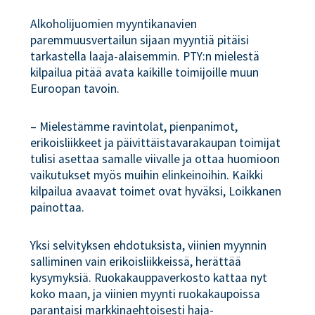
Alkoholijuomien myyntikanavien
paremmuusvertailun sijaan myyntiä pitäisi
tarkastella laaja-alaisemmin. PTY:n mielestä
kilpailua pitää avata kaikille toimijoille muun
Euroopan tavoin.
– Mielestämme ravintolat, pienpanimot,
erikoisliikkeet ja päivittäistavarakaupan toimijat
tulisi asettaa samalle viivalle ja ottaa huomioon
vaikutukset myös muihin elinkeinoihin. Kaikki
kilpailua avaavat toimet ovat hyväksi, Loikkanen
painottaa.
Yksi selvityksen ehdotuksista, viinien myynnin
salliminen vain erikoisliikkeissä, herättää
kysymyksiä. Ruokakauppaverkosto kattaa nyt
koko maan, ja viinien myynti ruokakaupoissa
parantaisi markkinaehtoisesti haja-