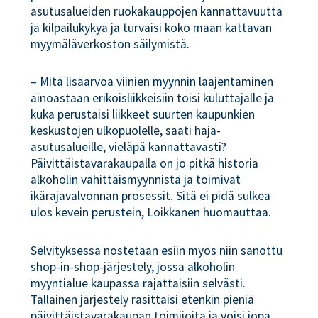
asutusalueiden ruokakauppojen kannattavuutta
ja kilpailukykyä ja turvaisi koko maan kattavan
myymäläverkoston säilymistä.
– Mitä lisäarvoa viinien myynnin laajentaminen
ainoastaan erikoisliikkeisiin toisi kuluttajalle ja
kuka perustaisi liikkeet suurten kaupunkien
keskustojen ulkopuolelle, saati haja-
asutusalueille, vieläpä kannattavasti?
Päivittäistavarakaupalla on jo pitkä historia
alkoholin vähittäismyynnistä ja toimivat
ikärajavalvonnan prosessit. Sitä ei pidä sulkea
ulos kevein perustein, Loikkanen huomauttaa.
Selvityksessä nostetaan esiin myös niin sanottu
shop-in-shop-järjestely, jossa alkoholin
myyntialue kaupassa rajattaisiin selvästi.
Tällainen järjestely rasittaisi etenkin pieniä
päivittäistavarakaupan toimijoita ja voisi jopa