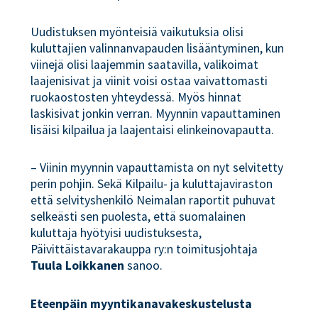
Uudistuksen myönteisiä vaikutuksia olisi
kuluttajien valinnanvapauden lisääntyminen, kun
viinejä olisi laajemmin saatavilla, valikoimat
laajenisivat ja viinit voisi ostaa vaivattomasti
ruokaostosten yhteydessä. Myös hinnat
laskisivat jonkin verran. Myynnin vapauttaminen
lisäisi kilpailua ja laajentaisi elinkeinovapautta.
– Viinin myynnin vapauttamista on nyt selvitetty
perin pohjin. Sekä Kilpailu- ja kuluttajaviraston
että selvityshenkilö Neimalan raportit puhuvat
selkeästi sen puolesta, että suomalainen
kuluttaja hyötyisi uudistuksesta,
Päivittäistavarakauppa ry:n toimitusjohtaja
Tuula Loikkanen
sanoo.
Eteenpäin myyntikanavakeskustelusta