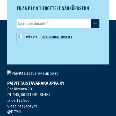
TILAA PTY:N TIEDOTTEET SÄHKÖPOSTIIN
HYVÄKSYN
TIETOSUOJASELOSTEEN
PÄIVITTÄISTAVARA­KAUPPA RY
Eteläranta 10
PL 340,
00131 HELSINKI
p. 09 172 860
viestinta@pty.fi
@PTYfi