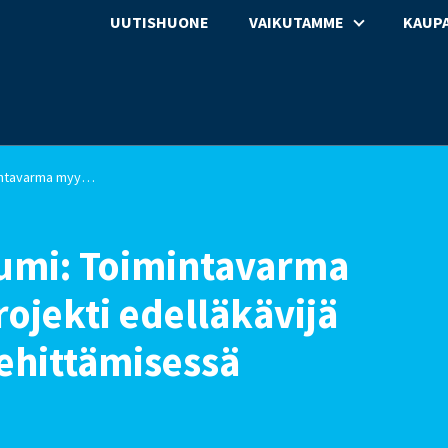
UUTISHUONE
VAIKUTAMME
KAUPA
Maailman talousfoorumi: Toimintavarma myymäläverkosto -projekti edelläkävijä kriisinkestävyyden kehittämisessä
umi: Toimintavarma
jekti edelläkävijä
ehittämisessä