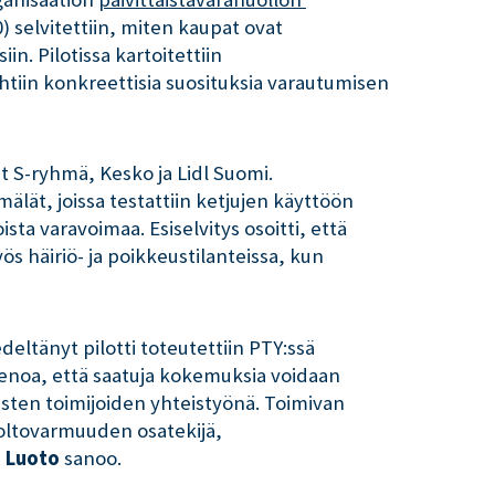
 selvitettiin, miten kaupat ovat
iin. Pilotissa kartoitettiin
ehtiin konkreettisia suosituksia varautumisen
t S-ryhmä, Kesko ja Lidl Suomi.
lät, joissa testattiin ketjujen käyttöön
sta varavoimaa. Esiselvitys osoitti, että
 häiriö- ja poikkeustilanteissa, kun
ltänyt pilotti toteutettiin PTY:ssä
noa, että saatuja kokemuksia voidaan
kisten toimijoiden yhteistyönä. Toimivan
ltovarmuuden osatekijä,
i Luoto
sanoo.