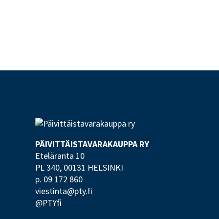
PÄIVITTÄISTAVARA­KAUPPA RY
Eteläranta 10
PL 340,
00131 HELSINKI
p. 09 172 860
viestinta@pty.fi
@PTYfi