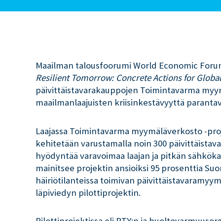
Maailman talousfoorumi World Economic Foru
Resilient Tomorrow: Concrete Actions for Globa
päivittäistavarakauppojen Toimintavarma myym
maailmanlaajuisten kriisinkestävyyttä paranta
Laajassa Toimintavarma myymäläverkosto -proj
kehitetään varustamalla noin 300 päivittäist
hyödyntää varavoimaa laajan ja pitkän sähkök
mainitsee projektin ansioiksi 95 prosenttia S
häiriötilanteissa toimivan päivittäistavaramy
läpiviedyn pilottiprojektin.
Pilottiprojektissa eli PTY:n ja huoltovarmuuso