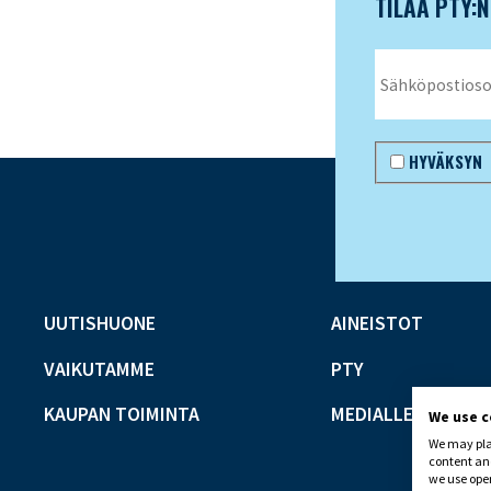
TILAA PTY:
HYVÄKSYN
UUTISHUONE
AINEISTOT
VAIKUTAMME
PTY
KAUPAN TOIMINTA
MEDIALLE
We use 
We may plac
content and
we use open