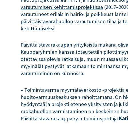
varautumisen kehittämisprojektissa
(2017–2020)
varautuneet erilaisiin häiriö- ja poikkeustilanteis
päivittäistavarahuollon varautumisen tilaa ja t
kehittämiseksi.
Päivittäistavarakaupan yrityksistä mukana oliva
Kaupparyhmien kanssa toteutettiin pilottimyymä
otettavissa olevia ratkaisuja, muun muassa ulkoi
myymälät pystyvät jatkamaan toimintaansa myös
varautuminen on kunnossa.
– Toimintavarma myymäläverkosto -projektia ede
huoltovarmuuskeskuksen rahoittamana. On hie
hyödyntää ja projekti etenee yksityisten ja jul
ruokahuollon varmistaminen on keskeinen huo
Päivittäistavarakauppa ry:n toimitusjohtaja
Kar