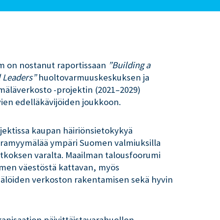
m on nostanut raportissaan
”Building a
l Leaders”
huoltovarmuuskeskuksen ja
äläverkosto -projektin (2021–2029)
vien edelläkävijöiden joukkoon.
ektissa kaupan häiriönsietokykyä
avaramyymälää ympäri Suomen valmiuksilla
atkoksen varalta. Maailman talousfoorumi
uomen väestöstä kattavan, myös
ymälöiden verkoston rakentamisen sekä hyvin
rganisaation
päivittäistavarahuollon 