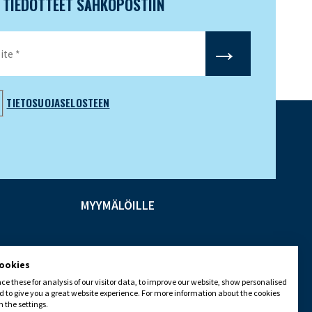
N TIEDOTTEET SÄHKÖPOSTIIN
TIETOSUOJASELOSTEEN
MYYMÄLÖILLE
cookies
e these for analysis of our visitor data, to improve our website, show personalised
 to give you a great website experience. For more information about the cookies
 the settings.