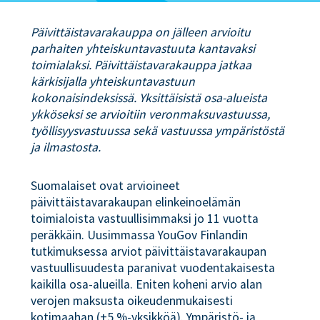
Päivittäistavarakauppa on jälleen arvioitu
parhaiten yhteiskuntavastuuta kantavaksi
toimialaksi. Päivittäistavarakauppa jatkaa
kärkisijalla yhteiskuntavastuun
kokonaisindeksissä. Yksittäisistä osa-alueista
ykköseksi se arvioitiin veronmaksuvastuussa,
työllisyysvastuussa sekä vastuussa ympäristöstä
ja ilmastosta.
Suomalaiset ovat arvioineet
päivittäistavarakaupan elinkeinoelämän
toimialoista vastuullisimmaksi jo 11 vuotta
peräkkäin. Uusimmassa YouGov Finlandin
tutkimuksessa arviot päivittäistavarakaupan
vastuullisuudesta paranivat vuodentakaisesta
kaikilla osa-alueilla. Eniten koheni arvio alan
verojen maksusta oikeudenmukaisesti
kotimaahan (+5 %-yksikköä). Ympäristö- ja