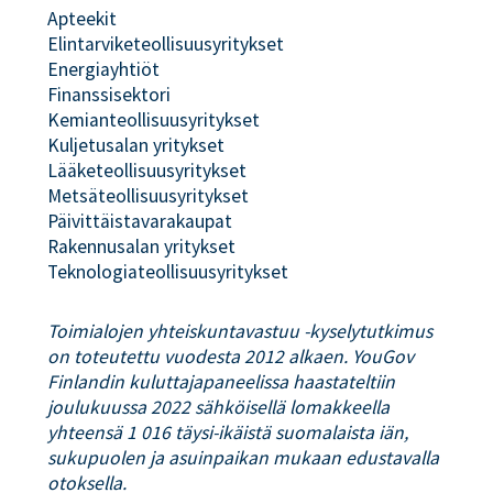
Apteekit
Elintarviketeollisuusyritykset
Energiayhtiöt
Finanssisektori
Kemianteollisuusyritykset
Kuljetusalan yritykset
Lääketeollisuusyritykset
Metsäteollisuusyritykset
Päivittäistavarakaupat
Rakennusalan yritykset
Teknologiateollisuusyritykset
Toimialojen yhteiskuntavastuu -kyselytutkimus
on toteutettu vuodesta 2012 alkaen. YouGov
Finlandin kuluttajapaneelissa haastateltiin
joulukuussa 2022 sähköisellä lomakkeella
yhteensä 1 016 täysi-ikäistä suomalaista iän,
sukupuolen ja asuinpaikan mukaan edustavalla
otoksella.