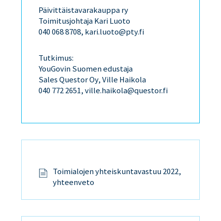
Päivittäistavarakauppa ry
Toimitusjohtaja Kari Luoto
040 068 8708, kari.luoto@pty.fi
Tutkimus:
YouGovin Suomen edustaja
Sales Questor Oy, Ville Haikola
040 772 2651, ville.haikola@questor.fi
Toimialojen yhteiskuntavastuu 2022,
yhteenveto