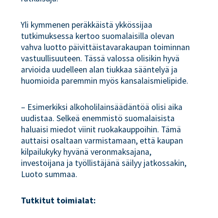
Yli kymmenen peräkkäistä ykkössijaa
tutkimuksessa kertoo suomalaisilla olevan
vahva luotto päivittäistavarakaupan toiminnan
vastuullisuuteen. Tässä valossa olisikin hyvä
arvioida uudelleen alan tiukkaa sääntelyä ja
huomioida paremmin myös kansalaismielipide.
– Esimerkiksi alkoholilainsäädäntöä olisi aika
uudistaa. Selkeä enemmistö suomalaisista
haluaisi miedot viinit ruokakauppoihin. Tämä
auttaisi osaltaan varmistamaan, että kaupan
kilpailukyky hyvänä veronmaksajana,
investoijana ja työllistäjänä säilyy jatkossakin,
Luoto summaa.
Tutkitut toimialat: