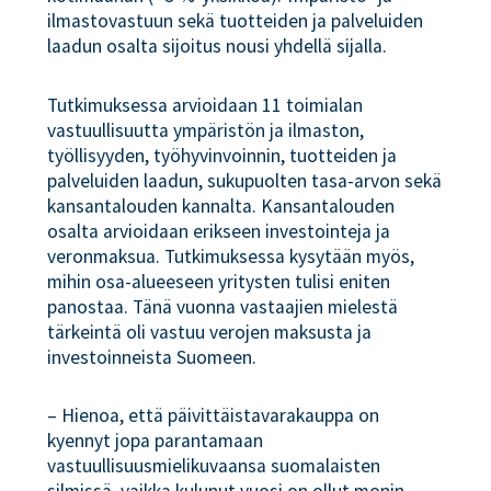
ilmastovastuun sekä tuotteiden ja palveluiden
laadun osalta sijoitus nousi yhdellä sijalla.
Tutkimuksessa arvioidaan 11 toimialan
vastuullisuutta ympäristön ja ilmaston,
työllisyyden, työhyvinvoinnin, tuotteiden ja
palveluiden laadun, sukupuolten tasa-arvon sekä
kansantalouden kannalta. Kansantalouden
osalta arvioidaan erikseen investointeja ja
veronmaksua. Tutkimuksessa kysytään myös,
mihin osa-alueeseen yritysten tulisi eniten
panostaa. Tänä vuonna vastaajien mielestä
tärkeintä oli vastuu verojen maksusta ja
investoinneista Suomeen.
– Hienoa, että päivittäistavarakauppa on
kyennyt jopa parantamaan
vastuullisuusmielikuvaansa suomalaisten