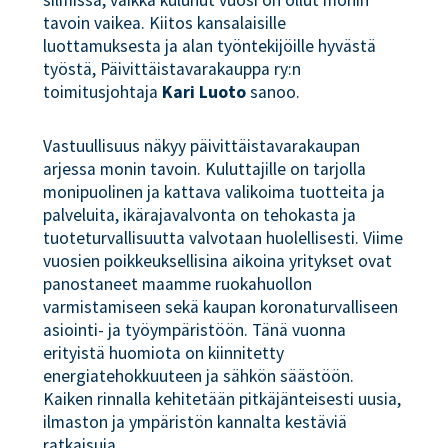
silmissä, vaikka kulunut vuosi on ollut monin
tavoin vaikea. Kiitos kansalaisille
luottamuksesta ja alan työntekijöille hyvästä
työstä, Päivittäistavarakauppa ry:n
toimitusjohtaja
Kari Luoto
sanoo.
Vastuullisuus näkyy päivittäistavarakaupan
arjessa monin tavoin. Kuluttajille on tarjolla
monipuolinen ja kattava valikoima tuotteita ja
palveluita, ikärajavalvonta on tehokasta ja
tuoteturvallisuutta valvotaan huolellisesti. Viime
vuosien poikkeuksellisina aikoina yritykset ovat
panostaneet maamme ruokahuollon
varmistamiseen sekä kaupan koronaturvalliseen
asiointi- ja työympäristöön. Tänä vuonna
erityistä huomiota on kiinnitetty
energiatehokkuuteen ja sähkön säästöön.
Kaiken rinnalla kehitetään pitkäjänteisesti uusia,
ilmaston ja ympäristön kannalta kestäviä
ratkaisuja.