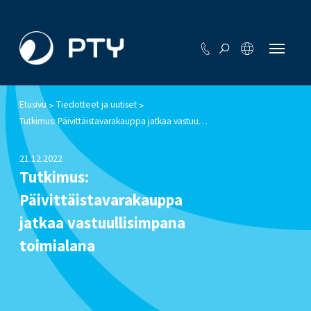
Etusivu
Tiedotteet ja uutiset
>
>
Tutkimus: Päivittäistavarakauppa jatkaa vastuullisimpana toimialana
21.12.2022
Tutkimus:
Päivittäistavarakauppa
jatkaa vastuullisimpana
toimialana