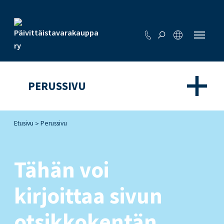
PERUSSIVU
Etusivu
Perussivu
>
Tähän voi
kirjoittaa sivun
otsikkokentän