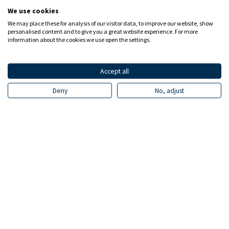
We use cookies
We may place these for analysis of our visitor data, to improve our website, show
personalised content and to give you a great website experience. For more
information about the cookies we use open the settings.
Accept all
Deny
No, adjust
Varmista häiriöttömät ja tehokkaat
toimitukset – käytä rullakkoja ja muita
kuljetusapuvälineitä oikein
Kaupan ja elintarviketeollisuuden
käytössä olevat rullakot ja muut
kuljetusapuvälineet on tarkoitettu