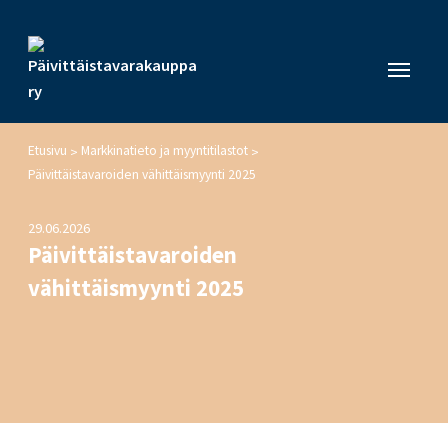
Etusivu
Markkinatieto ja myyntitilastot
>
>
Päivittäistavaroiden vähittäismyynti 2025
29.06.2026
Päivittäistavaroiden
vähittäismyynti 2025