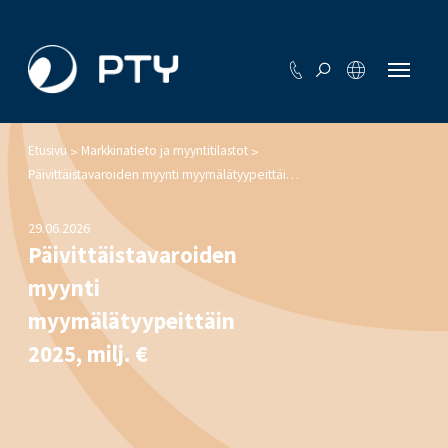
Etusivu
Markkinatieto ja myyntitilastot
>
>
Päivittäistavaroiden myynti myymälätyypeittäin 2025, milj. €
29.06.2026
Päivittäistavaroiden
myynti
myymälätyypeittäin
2025, milj. €