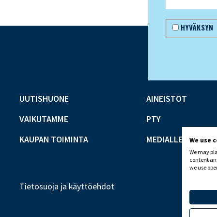
HYVÄKSYN
UUTISHUONE
AINEISTOT
VAIKUTAMME
PTY
KAUPAN TOIMINTA
MEDIALLE
We use 
We may plac
content and
we use open
Tietosuoja ja käyttöehdot