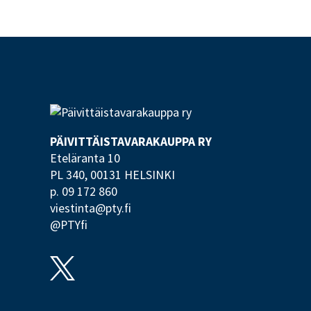
PÄIVITTÄISTAVARA­KAUPPA RY
Eteläranta 10
PL 340,
00131 HELSINKI
p. 09 172 860
viestinta@pty.fi
@PTYfi