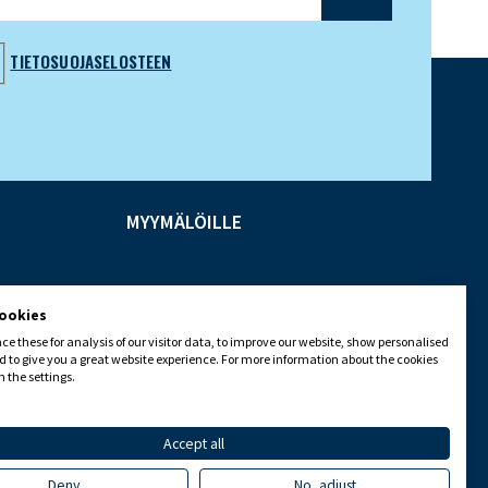
TIETOSUOJASELOSTEEN
MYYMÄLÖILLE
cookies
e these for analysis of our visitor data, to improve our website, show personalised
 to give you a great website experience. For more information about the cookies
 the settings.
Accept all
Deny
No, adjust