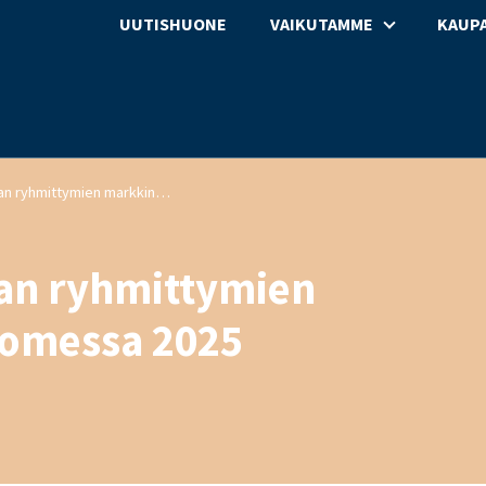
UUTISHUONE
VAIKUTAMME
KAUPA
Päivittäistavarakaupan ryhmittymien markkinaosuudet Suomessa 2025
pan ryhmittymien
omessa 2025