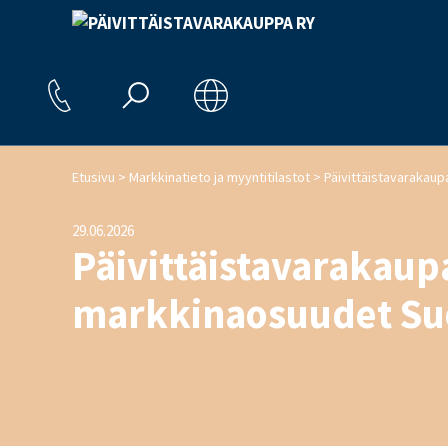
>
>
Etusivu
Markkinatieto ja myyntitilastot
29.06.2026
Päivittäistavarakau
markkinaosuudet Su