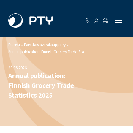
Etusivu
Päivittäistavarakauppa ry
>
>
Annual publication: Finnish Grocery Trade Statistics 2025
29.06.2026
Annual publication:
Finnish Grocery Trade
Statistics 2025