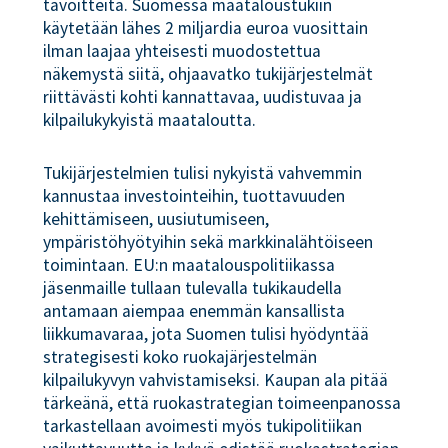
tavoitteita. Suomessa maataloustukiin
käytetään lähes 2 miljardia euroa vuosittain
ilman laajaa yhteisesti muodostettua
näkemystä siitä, ohjaavatko tukijärjestelmät
riittävästi kohti kannattavaa, uudistuvaa ja
kilpailukykyistä maataloutta.
Tukijärjestelmien tulisi nykyistä vahvemmin
kannustaa investointeihin, tuottavuuden
kehittämiseen, uusiutumiseen,
ympäristöhyötyihin sekä markkinalähtöiseen
toimintaan. EU:n maatalouspolitiikassa
jäsenmaille tullaan tulevalla tukikaudella
antamaan aiempaa enemmän kansallista
liikkumavaraa, jota Suomen tulisi hyödyntää
strategisesti koko ruokajärjestelmän
kilpailukyvyn vahvistamiseksi. Kaupan ala pitää
tärkeänä, että ruokastrategian toimeenpanossa
tarkastellaan avoimesti myös tukipolitiikan