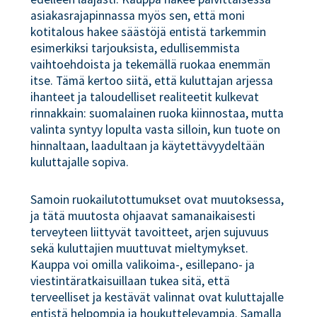
asiakasrajapinnassa myös sen, että moni
kotitalous hakee säästöjä entistä tarkemmin
esimerkiksi tarjouksista, edullisemmista
vaihtoehdoista ja tekemällä ruokaa enemmän
itse. Tämä kertoo siitä, että kuluttajan arjessa
ihanteet ja taloudelliset realiteetit kulkevat
rinnakkain: suomalainen ruoka kiinnostaa, mutta
valinta syntyy lopulta vasta silloin, kun tuote on
hinnaltaan, laadultaan ja käytettävyydeltään
kuluttajalle sopiva.
Samoin ruokailutottumukset ovat muutoksessa,
ja tätä muutosta ohjaavat samanaikaisesti
terveyteen liittyvät tavoitteet, arjen sujuvuus
sekä kuluttajien muuttuvat mieltymykset.
Kauppa voi omilla valikoima-, esillepano- ja
viestintäratkaisuillaan tukea sitä, että
terveelliset ja kestävät valinnat ovat kuluttajalle
entistä helpompia ja houkuttelevampia. Samalla