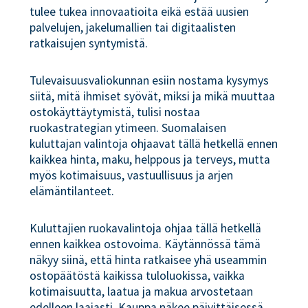
tulee tukea innovaatioita eikä estää uusien
palvelujen, jakelumallien tai digitaalisten
ratkaisujen syntymistä.
Tulevaisuusvaliokunnan esiin nostama kysymys
siitä, mitä ihmiset syövät, miksi ja mikä muuttaa
ostokäyttäytymistä, tulisi nostaa
ruokastrategian ytimeen. Suomalaisen
kuluttajan valintoja ohjaavat tällä hetkellä ennen
kaikkea hinta, maku, helppous ja terveys, mutta
myös kotimaisuus, vastuullisuus ja arjen
elämäntilanteet.
Kuluttajien ruokavalintoja ohjaa tällä hetkellä
ennen kaikkea ostovoima. Käytännössä tämä
näkyy siinä, että hinta ratkaisee yhä useammin
ostopäätöstä kaikissa tuloluokissa, vaikka
kotimaisuutta, laatua ja makua arvostetaan
edelleen laajasti. Kauppa näkee päivittäisessä