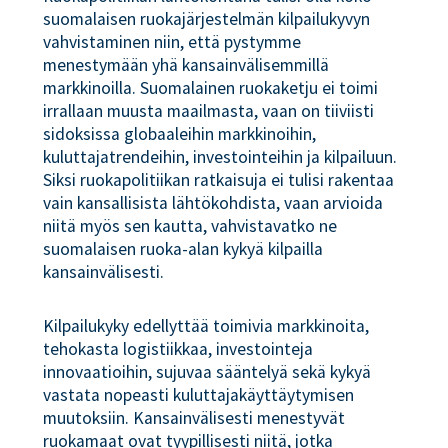
suomalaisen ruokajärjestelmän kilpailukyvyn
vahvistaminen niin, että pystymme
menestymään yhä kansainvälisemmillä
markkinoilla. Suomalainen ruokaketju ei toimi
irrallaan muusta maailmasta, vaan on tiiviisti
sidoksissa globaaleihin markkinoihin,
kuluttajatrendeihin, investointeihin ja kilpailuun.
Siksi ruokapolitiikan ratkaisuja ei tulisi rakentaa
vain kansallisista lähtökohdista, vaan arvioida
niitä myös sen kautta, vahvistavatko ne
suomalaisen ruoka-alan kykyä kilpailla
kansainvälisesti.
Kilpailukyky edellyttää toimivia markkinoita,
tehokasta logistiikkaa, investointeja
innovaatioihin, sujuvaa sääntelyä sekä kykyä
vastata nopeasti kuluttajakäyttäytymisen
muutoksiin. Kansainvälisesti menestyvät
ruokamaat ovat tyypillisesti niitä, jotka