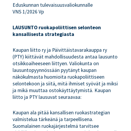
Eduskunnan tulevaisuusvaliokunnalle
VNS 1/2026 Vp
LAUSUNTO ruokapoliittisen selonteon
kansallisesta strategiasta
Kaupan liitto ry ja Päivittäistavarakauppa ry
(PTY) kiittävät mahdollisuudesta antaa lausunto
otsikkoaiheeseen liittyen. Valiokunta on
lausuntopyynnössään pyytänyt kaupan
näkökulmasta huomioita ruokapoliittiseen
selontekoon ja siitä, mitä ihmiset syövät ja miksi
ja mikä muuttaa ostokäyttäytymistä. Kaupan
liitto ja PTY lausuvat seuraavaa:
Kaupan ala pitää kansallisen ruokastrategian
valmistelua tärkeänä ja tarpeellisena.
Suomalainen ruokajärjestelmä tarvitsee