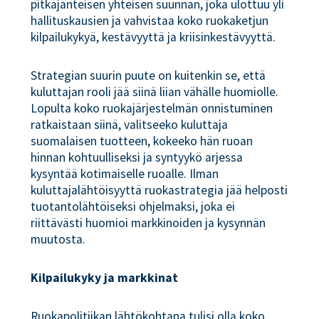
pitkäjänteisen yhteisen suunnan, joka ulottuu yli
hallituskausien ja vahvistaa koko ruokaketjun
kilpailukykyä, kestävyyttä ja kriisinkestävyyttä.
Strategian suurin puute on kuitenkin se, että
kuluttajan rooli jää siinä liian vähälle huomiolle.
Lopulta koko ruokajärjestelmän onnistuminen
ratkaistaan siinä, valitseeko kuluttaja
suomalaisen tuotteen, kokeeko hän ruoan
hinnan kohtuulliseksi ja syntyykö arjessa
kysyntää kotimaiselle ruoalle. Ilman
kuluttajalähtöisyyttä ruokastrategia jää helposti
tuotantolähtöiseksi ohjelmaksi, joka ei
riittävästi huomioi markkinoiden ja kysynnän
muutosta.
Kilpailukyky ja markkinat
Ruokapolitiikan lähtökohtana tulisi olla koko