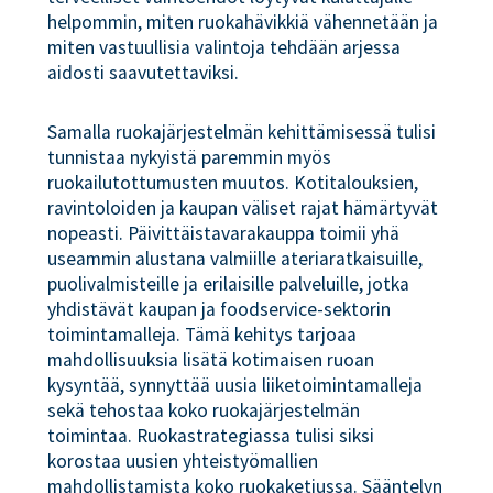
helpommin, miten ruokahävikkiä vähennetään ja
miten vastuullisia valintoja tehdään arjessa
aidosti saavutettaviksi.
Samalla ruokajärjestelmän kehittämisessä tulisi
tunnistaa nykyistä paremmin myös
ruokailutottumusten muutos. Kotitalouksien,
ravintoloiden ja kaupan väliset rajat hämärtyvät
nopeasti. Päivittäistavarakauppa toimii yhä
useammin alustana valmiille ateriaratkaisuille,
puolivalmisteille ja erilaisille palveluille, jotka
yhdistävät kaupan ja foodservice-sektorin
toimintamalleja. Tämä kehitys tarjoaa
mahdollisuuksia lisätä kotimaisen ruoan
kysyntää, synnyttää uusia liiketoimintamalleja
sekä tehostaa koko ruokajärjestelmän
toimintaa. Ruokastrategiassa tulisi siksi
korostaa uusien yhteistyömallien
mahdollistamista koko ruokaketjussa. Sääntelyn