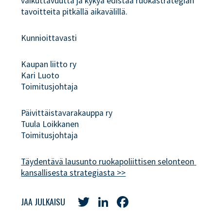
vaikuttavuutta ja kykyä edistää ruokastrategian
tavoitteita pitkällä aikavälillä.
Kunnioittavasti
Kaupan liitto ry
Kari Luoto
Toimitusjohtaja
Päivittäistavarakauppa ry
Tuula Loikkanen
Toimitusjohtaja
Täydentävä lausunto ruokapoliittisen selonteon 
kansallisesta strategiasta >>
Twitter
LinkedIn
Facebook
JAA JULKAISU