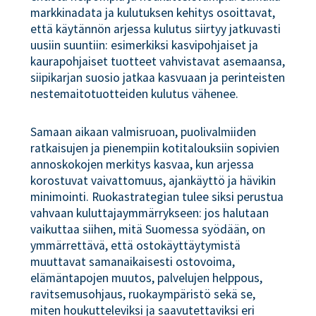
markkinadata ja kulutuksen kehitys osoittavat,
että käytännön arjessa kulutus siirtyy jatkuvasti
uusiin suuntiin: esimerkiksi kasvipohjaiset ja
kaurapohjaiset tuotteet vahvistavat asemaansa,
siipikarjan suosio jatkaa kasvuaan ja perinteisten
nestemaitotuotteiden kulutus vähenee.
Samaan aikaan valmisruoan, puolivalmiiden
ratkaisujen ja pienempiin kotitalouksiin sopivien
annoskokojen merkitys kasvaa, kun arjessa
korostuvat vaivattomuus, ajankäyttö ja hävikin
minimointi. Ruokastrategian tulee siksi perustua
vahvaan kuluttajaymmärrykseen: jos halutaan
vaikuttaa siihen, mitä Suomessa syödään, on
ymmärrettävä, että ostokäyttäytymistä
muuttavat samanaikaisesti ostovoima,
elämäntapojen muutos, palvelujen helppous,
ravitsemusohjaus, ruokaympäristö sekä se,
miten houkutteleviksi ja saavutettaviksi eri