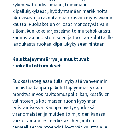
kykenevät uudistumaan, toimimaan
kilpailukykyisesti, hyödyntämään markkinoita
aktiivisesti ja rakentamaan kasvua myös viennin
kautta. Ruokaketjun eri osat menestyvät vain
silloin, kun koko järjestelmä toimii tehokkaasti,
kannustaa uudistumiseen ja tuottaa kuluttajille
laadukasta ruokaa kilpailukykyiseen hintaan.
Kuluttajaymmärrys ja muuttuvat
ruokailutottumukset
Ruokastrategiassa tulisi nykyistä vahvemmin
tunnistaa kaupan ja kuluttajaymmärryksen
merkitys myös ravitsemuspolitiikan, kestävien
valintojen ja kotimaisen ruoan kysynnän
edistämisessä. Kauppa pystyy yhdessä
viranomaisten ja muiden toimijoiden kanssa
vaikuttamaan esimerkiksi siihen, miten
terveelliset vaihtoehdot löytyvät kuluttajalle