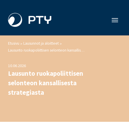
Etusivu
Lausunnot ja aloitteet
>
>
Lausunto ruokapoliittisen selonteon kansallisesta strategiasta
10.06.2026
Lausunto ruokapoliittisen
selonteon kansallisesta
strategiasta