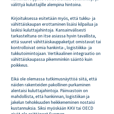
välittyä kuluttajille alempina hintoina.
Kirjoituksessa esitetään myös, että tukku- ja
vähittäiskaupan erottaminen lisäisi kilpailua ja
laskisi kuluttajahintoja. Kansainvälisesti
tarkasteltuna on itse asiassa hyvin tavallista,
että suuret vähittäiskauppaketjut omistavat tai
kontrolloivat omia hankinta-, logistiikka- ja
tukkutoimintojaan. Vertikaalinen integraatio on
vähittäiskaupassa pikemminkin sääntö kuin
poikkeus.
Eikä ole olemassa tutkimusnäyttöä siitä, että
näiden rakenteiden pakollinen purkaminen
alentaisi kuluttajahintoja. Päinvastoin on
mahdollista, että hankinnan, logistiikan ja
jakelun tehokkuuden heikkeneminen nostaisi
kustannuksia. Siksi myöskään KKV tai OECD
eivät ole esittäneet Suomen