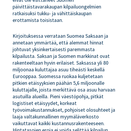
päivittäistavarakaupan kilpailuongelmien
ratkaisuksi tukku- ja vähittäiskaupan
erottamista toisistaan.
Kirjoituksessa verrataan Suomea Saksaan ja
annetaan ymmärtää, että alemmat hinnat
johtuvat yksinkertaisesti paremmasta
kilpailusta. Saksan ja Suomen markkinat ovat
rakenteeltaan hyvin erilaiset. Saksassa yli 80
miljoonaa kuluttajaa asuu tiheästi keskellä
Eurooppaa. Suomessa ruokaa kuljetetaan
pitkien etäisyyksien päähän 5,6 miljoonalle
kuluttajalle, joista merkittävä osa asuu harvaan
asutuilla alueilla. Pieni väestöpohja, pitkät
logistiset etäisyydet, korkeat
työvoimakustannukset, pohjoiset olosuhteet ja
laaja valtakunnallinen myymäläverkosto
vaikuttavat kaikki kustannusrakenteeseen.
Hintatasojen eroja ei voida selittää kilpailun