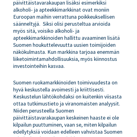
päivittäistavarakaupan lisäksi esimerkiksi
alkoholi- ja apteekkimarkkinat ovat moniin
Euroopan maihin verrattuna poikkeuksellisen
säänneltyjä. Siksi olisi perusteltua arvioida
myös sitä, voisiko alkoholi- ja
apteekkimarkkinoiden hallittu avaaminen lisätä
Suomen houkuttelevuutta uusien toimijoiden
näkökulmasta. Kun markkina tarjoaa enemmän
liiketoimintamahdollisuuksia, myös kiinnostus
investointeihin kasvaa.
Suomen ruokamarkkinoiden toimivuudesta on
hyvä keskustella avoimesti ja kriittisesti.
Keskustelun lähtökohdaksi on kuitenkin viisasta
ottaa tutkimustieto ja viranomaisten analyysit.
Niiden perusteella Suomen
päivittäistavarakaupan keskeinen haaste ei ole
kilpailun puuttuminen, vaan se, miten kilpailun
edellytyksiä voidaan edelleen vahvistaa Suomen