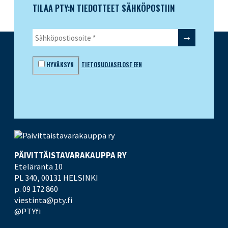
TILAA PTY:N TIEDOTTEET SÄHKÖPOSTIIN
HYVÄKSYN
TIETOSUOJASELOSTEEN
PÄIVITTÄISTAVARA­KAUPPA RY
Eteläranta 10
PL 340,
00131 HELSINKI
p. 09 172 860
viestinta@pty.fi
@PTYfi