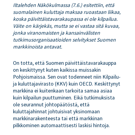
Iltalehden Näkökulmassa (7.6.) esitettiin, että
suomalainen kuluttaja maksaa ruoastaan liikaa,
koska päivittäistavarakaupassa ei ole kilpailua.
Väite on kärjekäs, mutta se ei vastaa sitä kuvaa,
jonka viranomaisten ja kansainvälisten
tutkimusorganisaatioiden selvitykset Suomen
markkinoista antavat.
On totta, että Suomen päivittäistavarakauppa
on keskittynyt kuten kaikissa muissakin
Pohjoismaissa. Sen ovat todenneet niin Kilpailu-
ja kuluttajavirasto (KKV) kuin OECD. Keskittynyt
markkina ei kuitenkaan tarkoita samaa asiaa
kuin kilpailun puuttuminen. Eikä tutkimuksista
ole seurannut johtopäätöstä, että
kuluttajahinnat johtuisivat yksinomaan
markkinarakenteesta tai että markkinan
pilkkominen automaattisesti laskisi hintoja.