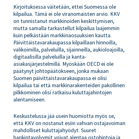
Kirjoituksessa väitetään, ettei Suomessa ole
kilpailua. Tämä ei ole viranomaisten arvio. KKV
on tunnistanut markkinoiden keskittymisen,
mutta samalla tarkastellut kilpailua laajemmin
kuin pelkästään markkinaosuuksien kautta.
Päivittäistavarakaupassa kilpaillaan hinnoilla,
valikoimilla, palveluilla, sijainneilla, aukioloajoilla,
digitaalisilla palveluilla ja kanta-
asiakasjärjestelmillä. Myöskään OECD ei ole
päätynyt johtopäätökseen, jonka mukaan
Suomen päivittäistavarakaupassa ei olisi
kilpailua tai että markkinarakenteiden pakollinen
pilkkominen olisi ratkaisu kuluttajahintojen
alentamiseen.
Keskustelussa jää usein huomiotta myös se,
että KKV on nostanut esiin vahvan ostajavoiman
mahdolliset kuluttajahyödyt. Suuret
hankintavolyymit voivat alentaa ostohintoja ja