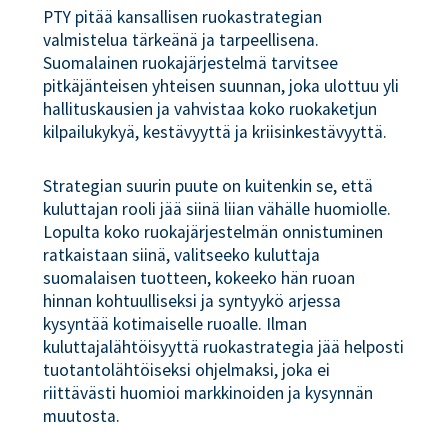
PTY pitää kansallisen ruokastrategian
valmistelua tärkeänä ja tarpeellisena.
Suomalainen ruokajärjestelmä tarvitsee
pitkäjänteisen yhteisen suunnan, joka ulottuu yli
hallituskausien ja vahvistaa koko ruokaketjun
kilpailukykyä, kestävyyttä ja kriisinkestävyyttä.
Strategian suurin puute on kuitenkin se, että
kuluttajan rooli jää siinä liian vähälle huomiolle.
Lopulta koko ruokajärjestelmän onnistuminen
ratkaistaan siinä, valitseeko kuluttaja
suomalaisen tuotteen, kokeeko hän ruoan
hinnan kohtuulliseksi ja syntyykö arjessa
kysyntää kotimaiselle ruoalle. Ilman
kuluttajalähtöisyyttä ruokastrategia jää helposti
tuotantolähtöiseksi ohjelmaksi, joka ei
riittävästi huomioi markkinoiden ja kysynnän
muutosta.