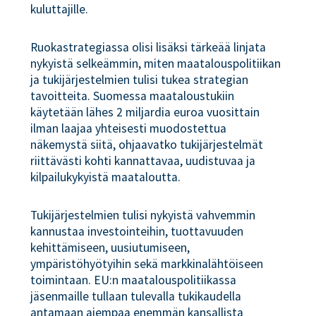
kuluttajille.
Ruokastrategiassa olisi lisäksi tärkeää linjata
nykyistä selkeämmin, miten maatalouspolitiikan
ja tukijärjestelmien tulisi tukea strategian
tavoitteita. Suomessa maataloustukiin
käytetään lähes 2 miljardia euroa vuosittain
ilman laajaa yhteisesti muodostettua
näkemystä siitä, ohjaavatko tukijärjestelmät
riittävästi kohti kannattavaa, uudistuvaa ja
kilpailukykyistä maataloutta.
Tukijärjestelmien tulisi nykyistä vahvemmin
kannustaa investointeihin, tuottavuuden
kehittämiseen, uusiutumiseen,
ympäristöhyötyihin sekä markkinalähtöiseen
toimintaan. EU:n maatalouspolitiikassa
jäsenmaille tullaan tulevalla tukikaudella
antamaan aiempaa enemmän kansallista