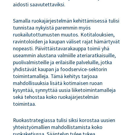
aidosti saavutettaviksi.
Samalla ruokajärjestelmän kehittämisessä tulisi
tunnistaa nykyistä paremmin myös
ruokailutottumusten muutos. Kotitalouksien,
ravintoloiden ja kaupan väliset rajat hämärtyvät
nopeasti. Päivittäistavarakauppa toimii yhä
useammin alustana valmiille ateriaratkaisuille,
puolivalmisteille ja erilaisille palveluille, jotka
yhdistävät kaupan ja foodservice-sektorin
toimintamalleja. Tämä kehitys tarjoaa
mahdollisuuksia lisätä kotimaisen ruoan
kysyntää, synnyttää uusia liiketoimintamalleja
sekä tehostaa koko ruokajärjestelmän
toimintaa.
Ruokastrategiassa tulisi siksi korostaa uusien
yhteistyömallien mahdollistamista koko
ruokaketjussa. Sääntelyn tulee tukea