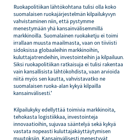
Ruokapolitiikan lähtökohtana tulisi olla koko
suomalaisen ruokajärjestelmän kilpailukyvyn
vahvistaminen niin, että pystymme
menestymään yhä kansainvälisemmillä
markkinoilla. Suomalainen ruokaketju ei toimi
irrallaan muusta maailmasta, vaan on tiiviisti
sidoksissa globaaleihin markkinoihin,
kuluttajatrendeihin, investointeihin ja kilpailuun.
Siksi ruokapolitiikan ratkaisuja ei tulisi rakentaa
vain kansallisista lähtökohdista, vaan arvioida
niitä myös sen kautta, vahvistavatko ne
suomalaisen ruoka-alan kykyä kilpailla
kansainvälisesti.’
Kilpailukyky edellyttää toimivia markkinoita,
tehokasta logistiikkaa, investointeja
innovaatioihin, sujuvaa sääntelyä sekä kykyä
vastata nopeasti kuluttajakäyttäytymisen
muutoksiin. Kansainvälisesti menestyvät