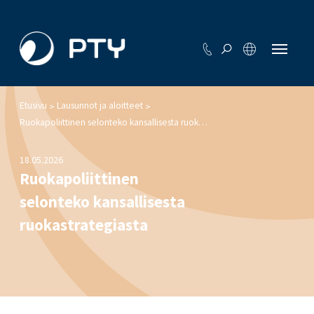
Etusivu
Lausunnot ja aloitteet
>
>
Ruokapoliittinen selonteko kansallisesta ruokastrategiasta
18.05.2026
Ruokapoliittinen
selonteko kansallisesta
ruokastrategiasta