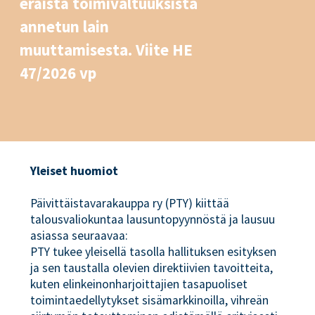
eräistä toimivaltuuksista
annetun lain
muuttamisesta. Viite HE
47/2026 vp
Yleiset huomiot
Päivittäistavarakauppa ry (PTY) kiittää
talousvaliokuntaa lausuntopyynnöstä ja lausuu
asiassa seuraavaa:
PTY tukee yleisellä tasolla hallituksen esityksen
ja sen taustalla olevien direktiivien tavoitteita,
kuten elinkeinonharjoittajien tasapuoliset
toimintaedellytykset sisämarkkinoilla, vihreän