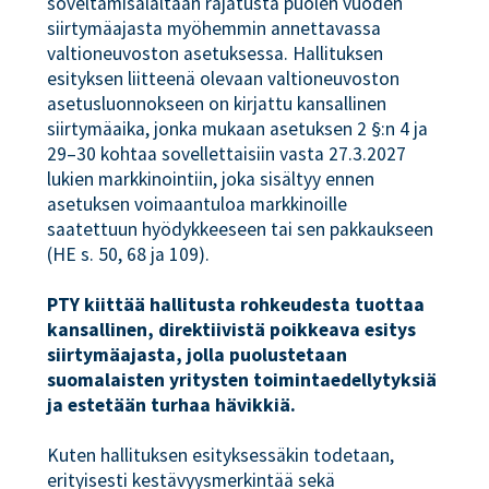
soveltamisalaltaan rajatusta puolen vuoden
siirtymäajasta myöhemmin annettavassa
valtioneuvoston asetuksessa. Hallituksen
esityksen liitteenä olevaan valtioneuvoston
asetusluonnokseen on kirjattu kansallinen
siirtymäaika, jonka mukaan asetuksen 2 §:n 4 ja
29–30 kohtaa sovellettaisiin vasta 27.3.2027
lukien markkinointiin, joka sisältyy ennen
asetuksen voimaantuloa markkinoille
saatettuun hyödykkeeseen tai sen pakkaukseen
(HE s. 50, 68 ja 109).
PTY kiittää hallitusta rohkeudesta tuottaa
kansallinen, direktiivistä poikkeava esitys
siirtymäajasta, jolla puolustetaan
suomalaisten yritysten toimintaedellytyksiä
ja estetään turhaa hävikkiä.
Kuten hallituksen esityksessäkin todetaan,
erityisesti kestävyysmerkintää sekä