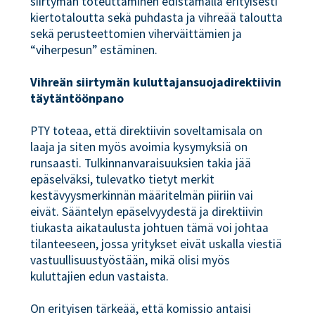
siirtymän toteuttaminen edistämällä erityisesti
kiertotaloutta sekä puhdasta ja vihreää taloutta
sekä perusteettomien viherväittämien ja
“viherpesun” estäminen.
Vihreän siirtymän kuluttajansuojadirektiivin
täytäntöönpano
PTY toteaa, että direktiivin soveltamisala on
laaja ja siten myös avoimia kysymyksiä on
runsaasti. Tulkinnanvaraisuuksien takia jää
epäselväksi, tulevatko tietyt merkit
kestävyysmerkinnän määritelmän piiriin vai
eivät. Sääntelyn epäselvyydestä ja direktiivin
tiukasta aikataulusta johtuen tämä voi johtaa
tilanteeseen, jossa yritykset eivät uskalla viestiä
vastuullisuustyöstään, mikä olisi myös
kuluttajien edun vastaista.
On erityisen tärkeää, että komissio antaisi