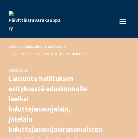
Etusivu
Lausunnot ja aloitteet
>
>
Lausunto hallituksen esityksestä eduskunnalle laeiksi kuluttajansuojalain, jätelain kuluttajansuojaviranomaisten eräistä toimivaltuuksista annetun lain muuttamisesta. Viite HE 47/2026 vp
04.05.2026
Lausunto hallituksen
esityksestä eduskunnalle
laeiksi
kuluttajansuojalain,
jätelain
kuluttajansuojaviranomaisten