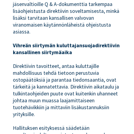
jäsenvaltioille Q & A-dokumenttia tarkempaa
lisäohjeistusta direktiivin soveltamisesta, minkä
lisäksi tarvitaan kansallisen valvovan
viranomaisen käytännönläheistä ohjeistusta
asiassa.
Vihreän siirtymän kuluttajansuojadirektiivin
kansallinen siirtymäaika
Direktiivin tavoitteet, antaa kuluttajille
mahdollisuus tehdä tietoon perustuvia
ostopäätöksiä ja parantaa tiedonsaantia, ovat
tärkeitä ja kannatettavia. Direktiivin aikataulu ja
tulkintaohjeiden puute ovat kuitenkin uhanneet
johtaa muun muassa laajamittaiseen
tuotehävikkiin ja mittaviin lisäkustannuksiin
yrityksille.
Hallituksen esityksessä säädetään