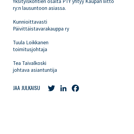
Yksityiskohtien osalta PTY yhtyy Kaupan liitto
ry:n lausuntoon asiassa.
Kunnioittavasti
Päivittäistavarakauppa ry
Tuula Loikkanen
toimitusjohtaja
Tea Taivalkoski
johtava asiantuntija
Twitter
LinkedIn
Facebook
JAA JULKAISU