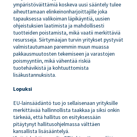
ympäristöväittämiä koskeva uusi sääntely tulee
aiheuttamaan elinkeinonharjoittajille joka
tapauksessa valikoiman läpikäyntiä, uusien
ohjeistuksien laatimista ja mahdollisesti
tuotteiden poistamista, mikä vaatii merkittäviä
resursseja. Siirtymäajan turvin yritykset pystyvät
valmistautumaan paremmin muun muassa
pakkausmuutosten tekemiseen ja varastojen
poismyyntiin, mikä vähentää riskiä
tuotehävikistä ja kohtuuttomista
lisäkustannuksista.
Lopuksi
EU-lainsäädäntö tuo jo sellaisenaan yrityksille
merkittävää hallinnollista taakkaa ja siksi onkin
tärkeää, että hallitus on esityksessään
pitäytynyt hallitusohjelmassa välttäen
kansallista lisäsääntelyä.