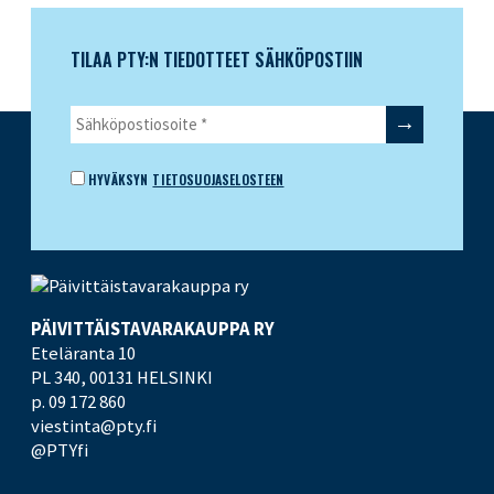
TILAA PTY:N TIEDOTTEET SÄHKÖPOSTIIN
HYVÄKSYN
TIETOSUOJASELOSTEEN
PÄIVITTÄISTAVARA­KAUPPA RY
Eteläranta 10
PL 340,
00131 HELSINKI
p. 09 172 860
viestinta@pty.fi
@PTYfi