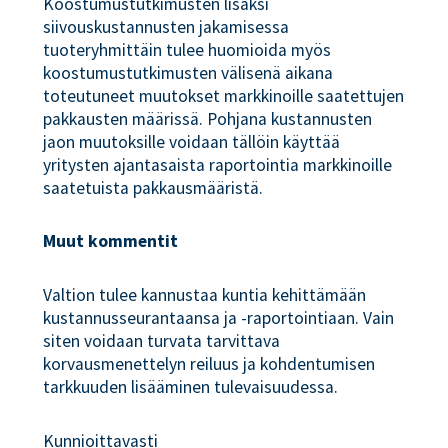
Koostumustutkimusten lisäksi
siivouskustannusten jakamisessa
tuoteryhmittäin tulee huomioida myös
koostumustutkimusten välisenä aikana
toteutuneet muutokset markkinoille saatettujen
pakkausten määrissä. Pohjana kustannusten
jaon muutoksille voidaan tällöin käyttää
yritysten ajantasaista raportointia markkinoille
saatetuista pakkausmääristä.
Muut kommentit
Valtion tulee kannustaa kuntia kehittämään
kustannusseurantaansa ja -raportointiaan. Vain
siten voidaan turvata tarvittava
korvausmenettelyn reiluus ja kohdentumisen
tarkkuuden lisääminen tulevaisuudessa.
Kunnioittavasti