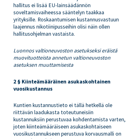
hallitus ei lisää EU-lainsäädännön
soveltamisvaiheessa sääntelyn taakkaa
yrityksille. Roskaantumisen kustannusvastuun
laajennus nikotiinipusseihin olisi näin ollen
hallitusohjelman vastaista.
Luonnos valtioneuvoston asetukseksi eräistä
muovituotteista annetun valtioneuvoston
asetuksen muuttamisesta
2 § Kiinteämääräinen asukaskohtainen
vuosikustannus
Kuntien kustannustieto ei tällä hetkellä ole
riittävän laadukasta toteutuneisiin
kustannuksiin perustuvaa kohdentamista varten,
joten kiinteämääräiseen asukaskohtaiseen
vuosikustannukseen perustuva korvausmalli on