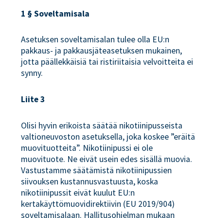
1 § Soveltamisala
Asetuksen soveltamisalan tulee olla EU:n
pakkaus- ja pakkausjäteasetuksen mukainen,
jotta päällekkäisiä tai ristiriitaisia velvoitteita ei
synny.
Liite 3
Olisi hyvin erikoista säätää nikotiinipusseista
valtioneuvoston asetuksella, joka koskee ”eräitä
muovituotteita”. Nikotiinipussi ei ole
muovituote. Ne eivät usein edes sisällä muovia.
Vastustamme säätämistä nikotiinipussien
siivouksen kustannusvastuusta, koska
nikotiinipussit eivät kuulut EU:n
kertakäyttömuovidirektiivin (EU 2019/904)
soveltamisalaan. Hallitusohjelman mukaan