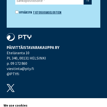
HYVÄKSYN
TIETOSUOJASELOSTEEN
PÄIVITTÄISTAVARA­KAUPPA RY
Eteläranta 10
PL 340,
00131 HELSINKI
p. 09 172 860
viestinta@pty.fi
@PTYfi
UUTISHUONE
PTY
We use cookies