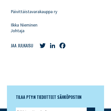
Päivittäistavarakauppa ry
Ilkka Nieminen
Johtaja
Twitter
LinkedIn
Facebook
JAA JULKAISU
TILAA PTY:N TIEDOTTEET SÄHKÖPOSTIIN