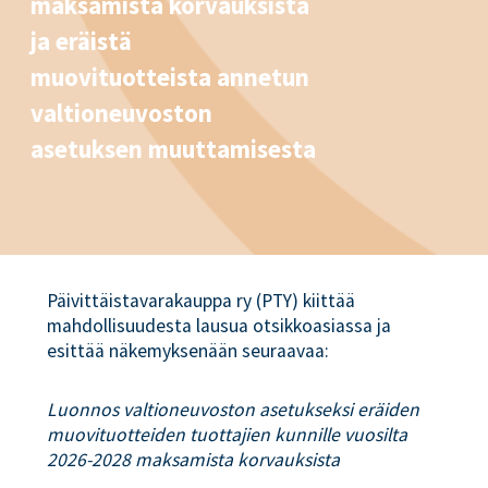
maksamista korvauksista
ja eräistä
muovituotteista annetun
valtioneuvoston
asetuksen muuttamisesta
Päivittäistavarakauppa ry (PTY) kiittää
mahdollisuudesta lausua otsikkoasiassa ja
esittää näkemyksenään seuraavaa:
Luonnos valtioneuvoston asetukseksi eräiden
muovituotteiden tuottajien kunnille vuosilta
2026-2028 maksamista korvauksista