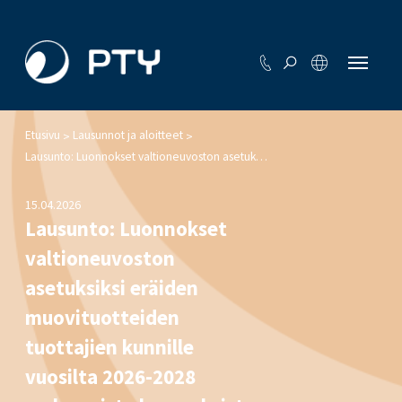
Etusivu
Lausunnot ja aloitteet
>
>
Lausunto: Luonnokset valtioneuvoston asetuksiksi eräiden muovituotteiden tuottajien kunnille vuosilta 2026-2028 maksamista korvauksista ja eräistä muovituotteista annetun valtioneuvoston asetuksen muuttamisesta
15.04.2026
Lausunto: Luonnokset
valtioneuvoston
asetuksiksi eräiden
muovituotteiden
tuottajien kunnille
vuosilta 2026-2028