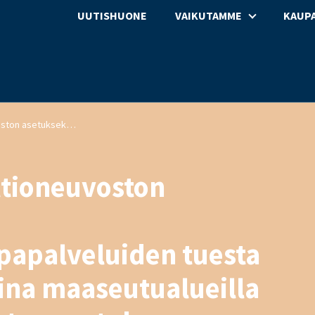
UUTISHUONE
VAIKUTAMME
KAUPA
Lausunto luonnos valtioneuvoston asetukseksi päivittäistavarakauppapalveluiden tuesta monipalvelukeskuksina maaseutualueilla annetun valtioneuvoston asetuksen muuttamisesta
ltioneuvoston
papalveluiden tuesta
na maaseutualueilla