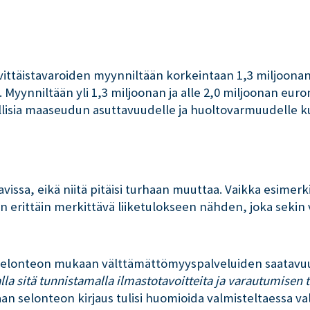
ittäistavaroiden myynniltään korkeintaan 1,3 miljoon
Myynniltään yli 1,3 miljoonan ja alle 2,0 miljoonan eu
ä oleellisia maaseudun asuttavuudelle ja huoltovarmuudel
avissa, eikä niitä pitäisi turhaan muuttaa. Vaikka esimerk
rittäin merkittävä liiketulokseen nähden, joka sekin vas
 selonteon mukaan välttämättömyyspalveluiden saatavu
la sitä tunnistamalla ilmastotavoitteita ja varautumisen 
an selonteon kirjaus tulisi huomioida valmisteltaessa va