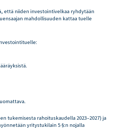
 että niiden investointivelkaa ryhdytään
a tuensaajan mahdollisuuden kattaa tuelle
vestointituelle:
ääräyksistä.
huomattava.
en tukemisesta rahoituskaudella 2023–2027) ja
yönnetään yritystukilain 5 §:n nojalla