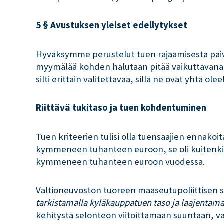
5 § Avustuksen yleiset edellytykset
Hyväksymme perustelut tuen rajaamisesta päiv
myymälää kohden halutaan pitää vaikuttavana. 
silti erittäin valitettavaa, sillä ne ovat yht
Riittävä tukitaso ja tuen kohdentuminen
Tuen kriteerien tulisi olla tuensaajien ennakoit
kymmeneen tuhanteen euroon, se oli kuitenkin e
kymmeneen tuhanteen euroon vuodessa.
Valtioneuvoston tuoreen maaseutupoliittisen
tarkistamalla kyläkauppatuen taso ja laajentamal
kehitystä selonteon viitoittamaan suuntaan, va