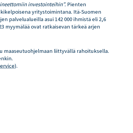
aineettomiin investointeihin”.
Pienten
kikelpoisena yritystoimintana. Itä-Suomen
palvelualueilla asui 142 000 ihmistä eli 2,6
 123 myymälää ovat ratkaisevan tärkeä arjen
 maaseutuohjelmaan liittyvällä rahoituksella.
enkin.
ervice
).