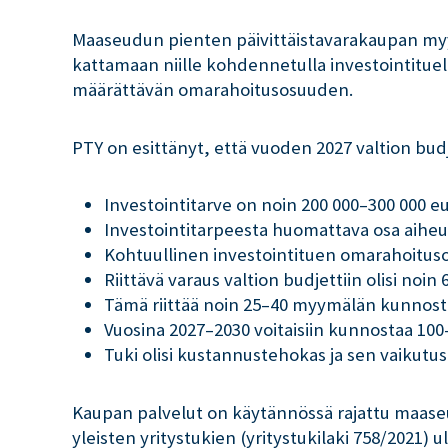
Maaseudun pienten päivittäistavarakaupan myy
kattamaan niille kohdennetulla investointituel
määrättävän omarahoitusosuuden.
PTY on esittänyt, että vuoden 2027 valtion bud
Investointitarve on noin 200 000–300 000 e
Investointitarpeesta huomattava osa aiheu
Kohtuullinen investointituen omarahoitusos
Riittävä varaus valtion budjettiin olisi noi
Tämä riittää noin 25–40 myymälän kunnos
Vuosina 2027–2030 voitaisiin kunnostaa 1
Tuki olisi kustannustehokas ja sen vaikut
Kaupan palvelut on käytännössä rajattu maase
yleisten yritystukien (yritystukilaki 758/2021) 