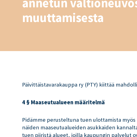
annetun valtioneuvo
muuttamisesta
Päivittäistavarakauppa ry (PTY) kiittää mahdol
4 § Maaseutualueen määritelmä
Pidämme perusteltuna tuen ulottamista myös ka
näiden maaseutualueiden asukkaiden kannalta ol
tuen piiristä alueet, joilla kaupungin palvelut o