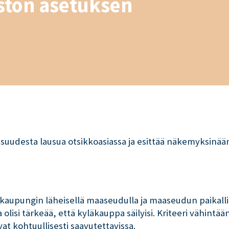
ston asetuksen
lisuudesta lausua otsikkoasiassa ja esittää näkemyksinää
upungin läheisellä maaseudulla ja maaseudun paikallis
isi tärkeää, että kyläkauppa säilyisi. Kriteeri vähintä
vat kohtuullisesti saavutettavissa.