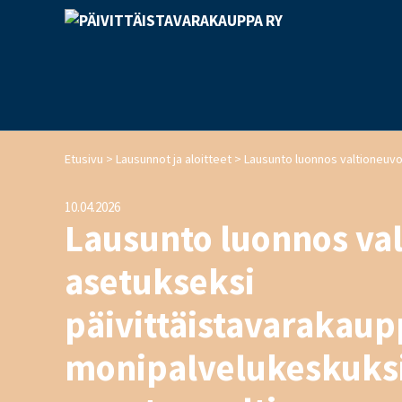
>
>
Etusivu
Lausunnot ja aloitteet
10.04.2026
Lausunto luonnos va
asetukseksi
päivittäistavarakaup
monipalvelukeskuksi