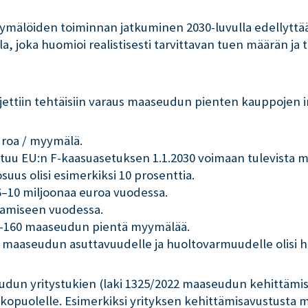
mälöiden toiminnan jatkuminen 2030-luvulla edellyttää,
la, joka huomioi realistisesti tarvittavan tuen määrän j
jettiin tehtäisiin varaus maaseudun pienten kauppojen in
uroa / myymälä.
tuu EU:n F-kaasuasetuksen 1.1.2030 voimaan tulevista m
uus olisi esimerkiksi 10 prosenttia.
n 6–10 miljoonaa euroa vuodessa.
tamiseen vuodessa.
00–160 maaseudun pientä myymälää.
us maaseudun asuttavuudelle ja huoltovarmuudelle olisi 
udun yritystukien (laki 1325/2022 maaseudun kehittämis
ulkopuolelle. Esimerkiksi yrityksen kehittämisavustusta m