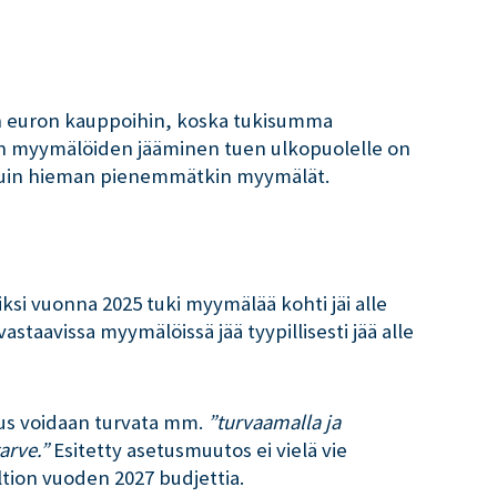
an euron kauppoihin, koska tukisumma
ron myymälöiden jääminen tuen ulkopuolelle on
le kuin hieman pienemmätkin myymälät.
iksi vuonna 2025 tuki myymälää kohti jäi alle
taavissa myymälöissä jää tyypillisesti jää alle
us voidaan turvata mm.
”turvaamalla ja
tarve.”
Esitetty asetusmuutos ei vielä vie
ltion vuoden 2027 budjettia.