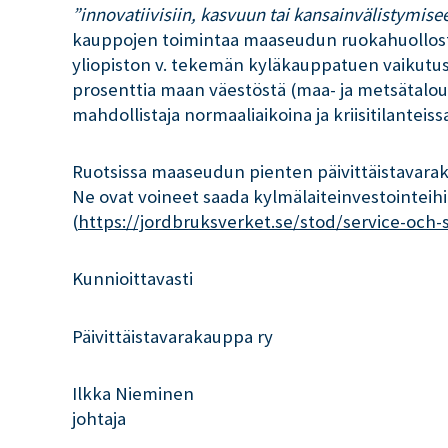
”innovatiivisiin, kasvuun tai kansainvälistymisee
kauppojen toimintaa maaseudun ruokahuollosta 
yliopiston v. tekemän kyläkauppatuen vaikutus
prosenttia maan väestöstä (maa- ja metsätalousm
mahdollistaja normaaliaikoina ja kriisitilanteiss
Ruotsissa maaseudun pienten päivittäistavarak
Ne ovat voineet saada kylmälaiteinvestointeihi
(
https://jordbruksverket.se/stod/service-och
Kunnioittavasti
Päivittäistavarakauppa ry
Ilkka Nieminen
johtaja