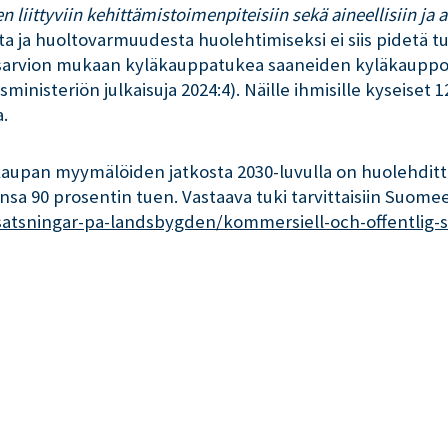
n liittyviin kehittämistoimenpiteisiin sekä aineellisiin ja 
ja huoltovarmuudesta huolehtimiseksi ei siis pidetä tu
arvion mukaan kyläkauppatukea saaneiden kyläkauppojen 
inisteriön julkaisuja 2024:4). Näille ihmisille kyseiset
a.
aupan myymälöiden jatkosta 2030-luvulla on huolehdittu
nsa 90 prosentin tuen. Vastaava tuki tarvittaisiin Suome
-satsningar-pa-landsbygden/kommersiell-och-offentlig-s