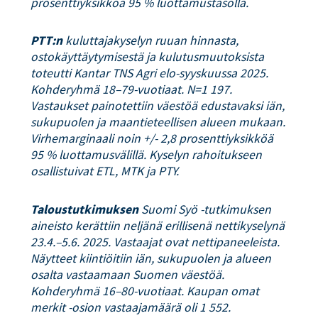
prosenttiyksikköä 95 % luottamustasolla.
PTT:n
kuluttajakyselyn ruuan hinnasta,
ostokäyttäytymisestä ja kulutusmuutoksista
toteutti Kantar TNS Agri elo-syyskuussa 2025.
Kohderyhmä 18–79-vuotiaat. N=1 197.
Vastaukset painotettiin väestöä edustavaksi iän,
sukupuolen ja maantieteellisen alueen mukaan.
Virhemarginaali noin +/- 2,8 prosenttiyksikköä
95 % luottamusvälillä. Kyselyn rahoitukseen
osallistuivat ETL, MTK ja PTY.
Taloustutkimuksen
Suomi Syö -tutkimuksen
aineisto kerättiin neljänä erillisenä nettikyselynä
23.4.–5.6. 2025. Vastaajat ovat nettipaneeleista.
Näytteet kiintiöitiin iän, sukupuolen ja alueen
osalta vastaamaan Suomen väestöä.
Kohderyhmä 16–80-vuotiaat. Kaupan omat
merkit -osion vastaajamäärä oli 1 552.