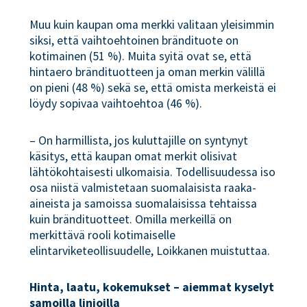
Muu kuin kaupan oma merkki valitaan yleisimmin
siksi, että vaihtoehtoinen brändituote on
kotimainen (51 %). Muita syitä ovat se, että
hintaero brändituotteen ja oman merkin välillä
on pieni (48 %) sekä se, että omista merkeistä ei
löydy sopivaa vaihtoehtoa (46 %).
– On harmillista, jos kuluttajille on syntynyt
käsitys, että kaupan omat merkit olisivat
lähtökohtaisesti ulkomaisia. Todellisuudessa iso
osa niistä valmistetaan suomalaisista raaka-
aineista ja samoissa suomalaisissa tehtaissa
kuin brändituotteet. Omilla merkeillä on
merkittävä rooli kotimaiselle
elintarviketeollisuudelle, Loikkanen muistuttaa.
Hinta, laatu, kokemukset – aiemmat kyselyt
samoilla linjoilla