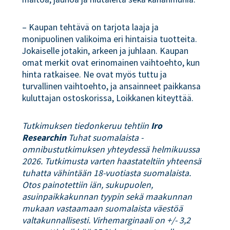
– Kaupan tehtävä on tarjota laaja ja
monipuolinen valikoima eri hintaisia tuotteita.
Jokaiselle jotakin, arkeen ja juhlaan. Kaupan
omat merkit ovat erinomainen vaihtoehto, kun
hinta ratkaisee. Ne ovat myös tuttu ja
turvallinen vaihtoehto, ja ansainneet paikkansa
kuluttajan ostoskorissa, Loikkanen kiteyttää.
Tutkimuksen tiedonkeruu tehtiin
Iro
Researchin
Tuhat suomalaista -
omnibustutkimuksen yhteydessä helmikuussa
2026. Tutkimusta varten haastateltiin yhteensä
tuhatta vähintään 18-vuotiasta suomalaista.
Otos painotettiin iän, sukupuolen,
asuinpaikkakunnan tyypin sekä maakunnan
mukaan vastaamaan suomalaista väestöä
valtakunnallisesti. Virhemarginaali on +/- 3,2