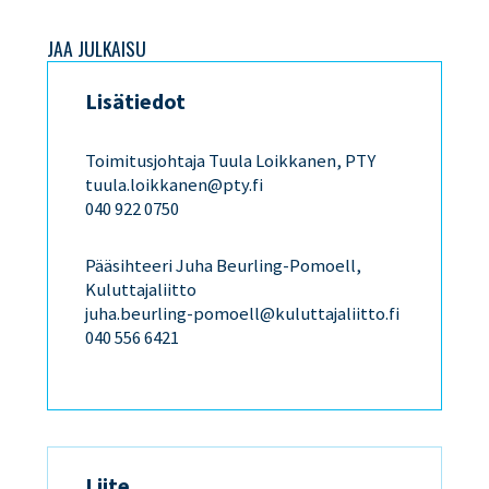
JAA JULKAISU
Lisätiedot
Toimitusjohtaja Tuula Loikkanen, PTY
tuula.loikkanen@pty.fi
040 922 0750
Pääsihteeri Juha Beurling-Pomoell,
Kuluttajaliitto
juha.beurling-pomoell@kuluttajaliitto.fi
040 556 6421
Liite