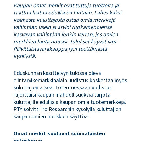
Kaupan omat merkit ovat tuttuja tuotteita ja
taattua laatua edulliseen hintaan. Lähes kaksi
kolmesta kuluttajasta ostaa omia merkkejä
vähintään usein ja arvioi ruokamenojensa
kasvavan vähintään jonkin verran, jos omien
merkkien hinta nousisi. Tulokset käyvät ilmi
Päivittäistavarakauppa ry:n teettämästä
kyselystä.
Eduskunnan käsittelyyn tulossa oleva
elintarvikemarkkinalain uudistus koskettaa myös
kuluttajien arkea. Toteutuessaan uudistus
rajoittaisi kaupan mahdollisuuksia tarjota
kuluttajille edullisia kaupan omia tuotemerkkejä.
PTY selvitti Iro Researchin kyselyllä kuluttajien
kaupan omien merkkien käyttöä.
Omat merkit kuuluvat suomalaisten
ostoskoriin