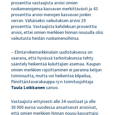
prosenttia vastaajista arvioi omien
ruokamenojensa kasvavan merkittävästi ja 43
prosenttia arvioi menojen kasvavan jonkin
verran. Vähäiseksi vaikutuksen arvioi 29
prosenttia. Vastaajista kahdeksan prosenttia
arvioi, ettei omien merkkien hinnan nousulla olisi
vaikutusta heidän ruokamenoihinsa.
– Elintarvikemarkkinalain uudistuksessa on
vaarana, että hyvässä tarkoituksessa tehty
sääntely heikentää kuluttajien asemaa. Kaupan
omien merkkien rajoittaminen ei paranna ketjun
toimivuutta, mutta voi heikentää kilpailua,
Päivittäistavarakauppa ry:n toimitusjohtaja
Tuula
Loikkanen
sanoo.
Vastaajista erityisesti alle 34-vuotiaat ja alle
30 000 euroa vuodessa ansaitsevat arvioivat,
että omien merkkien hinnan nousu kasvattaisi