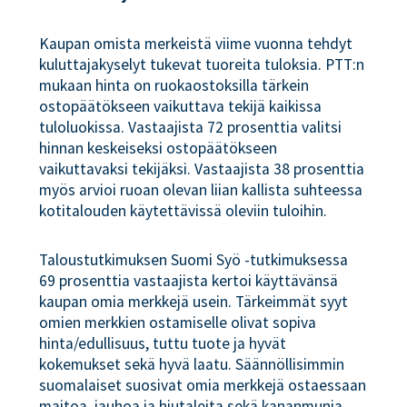
Kaupan omista merkeistä viime vuonna tehdyt
kuluttajakyselyt tukevat tuoreita tuloksia. PTT:n
mukaan hinta on ruokaostoksilla tärkein
ostopäätökseen vaikuttava tekijä kaikissa
tuloluokissa. Vastaajista 72 prosenttia valitsi
hinnan keskeiseksi ostopäätökseen
vaikuttavaksi tekijäksi. Vastaajista 38 prosenttia
myös arvioi ruoan olevan liian kallista suhteessa
kotitalouden käytettävissä oleviin tuloihin.
Taloustutkimuksen Suomi Syö -tutkimuksessa
69 prosenttia vastaajista kertoi käyttävänsä
kaupan omia merkkejä usein. Tärkeimmät syyt
omien merkkien ostamiselle olivat sopiva
hinta/edullisuus, tuttu tuote ja hyvät
kokemukset sekä hyvä laatu. Säännöllisimmin
suomalaiset suosivat omia merkkejä ostaessaan
maitoa, jauhoa ja hiutaleita sekä kananmunia.