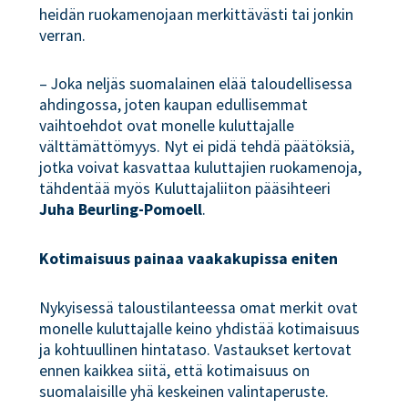
heidän ruokamenojaan merkittävästi tai jonkin
verran.
– Joka neljäs suomalainen elää taloudellisessa
ahdingossa, joten kaupan edullisemmat
vaihtoehdot ovat monelle kuluttajalle
välttämättömyys. Nyt ei pidä tehdä päätöksiä,
jotka voivat kasvattaa kuluttajien ruokamenoja,
tähdentää myös Kuluttajaliiton pääsihteeri
Juha Beurling-Pomoell
.
Kotimaisuus painaa vaakakupissa eniten
Nykyisessä taloustilanteessa omat merkit ovat
monelle kuluttajalle keino yhdistää kotimaisuus
ja kohtuullinen hintataso. Vastaukset kertovat
ennen kaikkea siitä, että kotimaisuus on
suomalaisille yhä keskeinen valintaperuste.