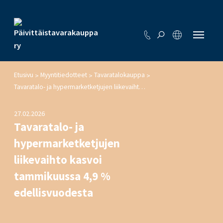
Etusivu
Myyntitiedotteet
Tavaratalokauppa
>
>
>
Tavaratalo- ja hypermarketketjujen liikevaihto kasvoi tammikuussa 4,9 % edellisvuodesta
27.02.2026
Tavaratalo- ja
hypermarketketjujen
liikevaihto kasvoi
tammikuussa 4,9 %
edellisvuodesta