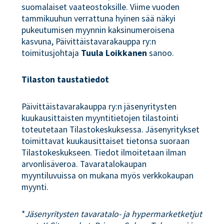
suomalaiset vaateostoksille. Viime vuoden
tammikuuhun verrattuna hyinen sää näkyi
pukeutumisen myynnin kaksinumeroisena
kasvuna, Päivittäistavarakauppa ry:n
toimitusjohtaja
Tuula Loikkanen
sanoo.
Tilaston taustatiedot
Päivittäistavarakauppa ry:n jäsenyritysten
kuukausittaisten myyntitietojen tilastointi
toteutetaan Tilastokeskuksessa. Jäsenyritykset
toimittavat kuukausittaiset tietonsa suoraan
Tilastokeskukseen. Tiedot ilmoitetaan ilman
arvonlisäveroa. Tavaratalokaupan
myyntiluvuissa on mukana myös verkkokaupan
myynti.
*
Jäsenyritysten tavaratalo- ja hypermarketketjut