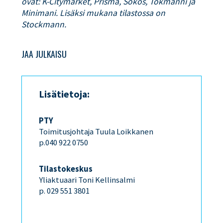
ovat: K-Citymarket, Prisma, Sokos, Tokmanni ja
Minimani. Lisäksi mukana tilastossa on
Stockmann.
JAA JULKAISU
Lisätietoja:
PTY
Toimitusjohtaja Tuula Loikkanen
p.040 922 0750
Tilastokeskus
Yliaktuaari Toni Kellinsalmi
p. 029 551 3801