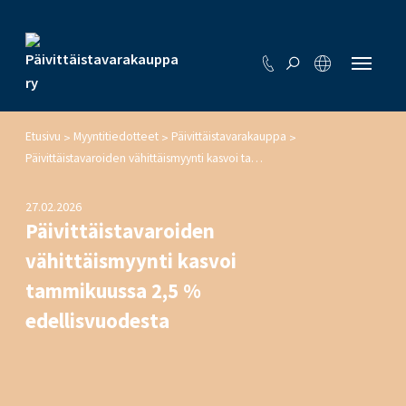
Etusivu
Myyntitiedotteet
Päivittäistavarakauppa
>
>
>
Päivittäistavaroiden vähittäismyynti kasvoi tammikuussa 2,5 % edellisvuodesta
27.02.2026
Päivittäistavaroiden
vähittäismyynti kasvoi
tammikuussa 2,5 %
edellisvuodesta