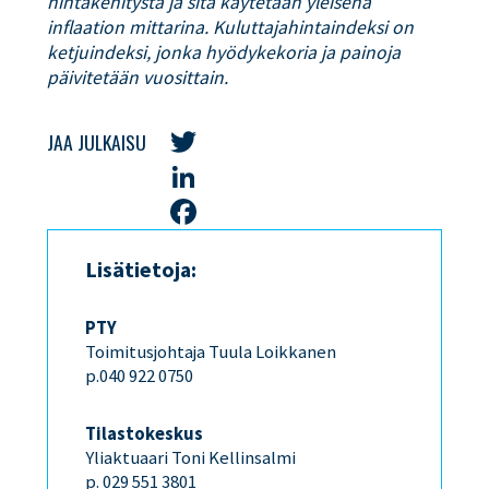
hintakehitystä ja sitä käytetään yleisenä
inflaation mittarina. Kuluttajahintaindeksi on
ketjuindeksi, jonka hyödykekoria ja painoja
päivitetään vuosittain.
JAA JULKAISU
Twitter
LinkedIn
Facebook
Lisätietoja:
PTY
Toimitusjohtaja Tuula Loikkanen
p.040 922 0750
Tilastokeskus
Yliaktuaari Toni Kellinsalmi
p. 029 551 3801