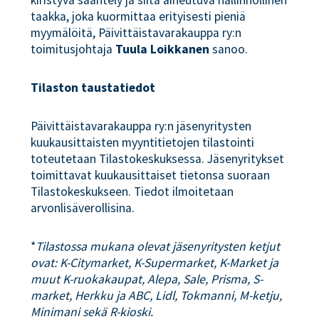
kiristyvä sääntely ja siitä aiheutuva hallinnollinen
taakka, joka kuormittaa erityisesti pieniä
myymälöitä, Päivittäistavarakauppa ry:n
toimitusjohtaja
Tuula Loikkanen
sanoo.
Tilaston taustatiedot
Päivittäistavarakauppa ry:n jäsenyritysten
kuukausittaisten myyntitietojen tilastointi
toteutetaan Tilastokeskuksessa. Jäsenyritykset
toimittavat kuukausittaiset tietonsa suoraan
Tilastokeskukseen. Tiedot ilmoitetaan
arvonlisäverollisina.
*
Tilastossa mukana olevat jäsenyritysten ketjut
ovat: K-Citymarket, K-Supermarket, K-Market ja
muut K-ruokakaupat, Alepa, Sale, Prisma, S-
market, Herkku ja ABC, Lidl, Tokmanni, M-ketju,
Minimani sekä R-kioski.