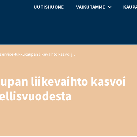
UUTISHUONE
VAIKUTAMME
KAUPA
Foodservice-tukkukaupan liikevaihto kasvoi joulukuussa 5,7 % edellisvuodesta
pan liikevaihto kasvoi
ellisvuodesta