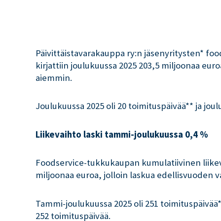
Päivittäistavarakauppa ry:n jäsenyritysten* fo
kirjattiin joulukuussa 2025 203,5 miljoonaa eu
aiemmin.
Joulukuussa 2025 oli 20 toimituspäivää** ja jou
Liikevaihto laski tammi-joulukuussa 0,4 %
Foodservice-tukkukaupan kumulatiivinen liikev
miljoonaa euroa, jolloin laskua edellisvuoden v
Tammi-joulukuussa 2025 oli 251 toimituspäivää*
252 toimituspäivää.