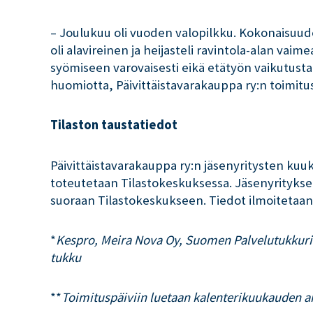
– Joulukuu oli vuoden valopilkku. Kokonaisuu
oli alavireinen ja heijasteli ravintola-alan vai
syömiseen varovaisesti eikä etätyön vaikutusta
huomiotta, Päivittäistavarakauppa ry:n toimitu
Tilaston taustatiedot
Päivittäistavarakauppa ry:n jäsenyritysten kuuk
toteutetaan Tilastokeskuksessa. Jäsenyritykset
suoraan Tilastokeskukseen. Tiedot ilmoitetaan
*
Kespro, Meira Nova Oy, Suomen Palvelutukkurit 
tukku
**
Toimituspäiviin luetaan kalenterikuukauden ar