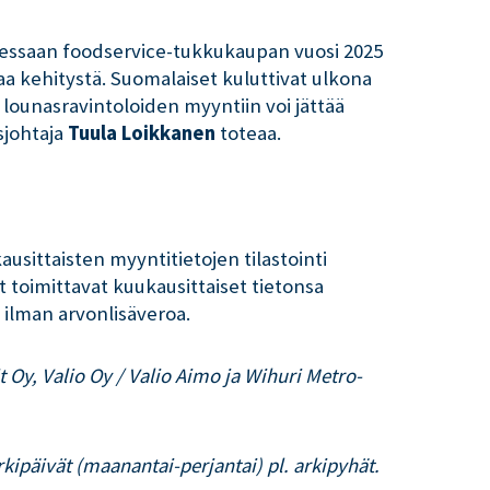
dessaan foodservice-tukkukaupan vuosi 2025
meaa kehitystä. Suomalaiset kuluttivat ulkona
 lounasravintoloiden myyntiin voi jättää
sjohtaja
Tuula Loikkanen
toteaa.
ausittaisten myyntitietojen tilastointi
 toimittavat kuukausittaiset tietonsa
 ilman arvonlisäveroa.
Oy, Valio Oy / Valio Aimo ja Wihuri Metro-
kipäivät (maanantai-perjantai) pl. arkipyhät.