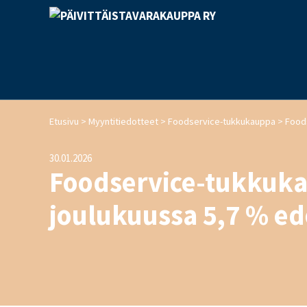
>
>
>
Etusivu
Myyntitiedotteet
Foodservice-tukkukauppa
30.01.2026
Foodservice-tukkukau
joulukuussa 5,7 % ed