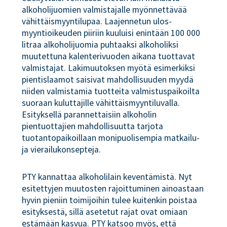
alkoholijuomien valmistajalle myönnettävää
vähittäismyyntilupaa. Laajennetun ulos-
myyntioikeuden piiriin kuuluisi enintään 100 000
litraa alkoholijuomia puhtaaksi alkoholiksi
muutettuna kalenterivuoden aikana tuottavat
valmistajat. Lakimuutoksen myötä esimerkiksi
pientislaamot saisivat mahdollisuuden myydä
niiden valmistamia tuotteita valmistuspaikoilta
suoraan kuluttajille vähittäismyyntiluvalla.
Esityksellä parannettaisiin alkoholin
pientuottajien mahdollisuutta tarjota
tuotantopaikoillaan monipuolisempia matkailu-
ja vierailukonsepteja.
PTY kannattaa alkoholilain keventämistä. Nyt
esitettyjen muutosten rajoittuminen ainoastaan
hyvin pieniin toimijoihin tulee kuitenkin poistaa
esityksestä, sillä asetetut rajat ovat omiaan
estämään kasvua. PTY katsoo myös, että