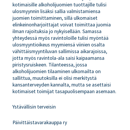
kotimaisille alkoholijuomien tuottajille tulisi
ulosmyynnin lisäksi sallia valmistamiensa
juomien toimittaminen, sillä ulkomaiset
elinkeinonharjoittajat voivat toimittaa juomia
ilman rajoituksia jo nykyisellään. Samassa
yhteydessä myös ravintoloille tulisi myöntää
ulosmyyntioikeus myymiensä viinien osalta
vähittäismyyntiluvan sallimissa aikarajoissa,
jotta myös ravintola-ala saisi kaipaamansa
piristysruiskeen. Tilanteessa, jossa
alkoholijuomien tilaaminen ulkomailta on
sallittua, muutoksilla ei olisi merkitystä
kansanterveyden kannalta, mutta se asettaisi
kotimaiset toimijat tasapuolisempaan asemaan.
Ystävällisin terveisin
Päivittäistavarakauppa ry