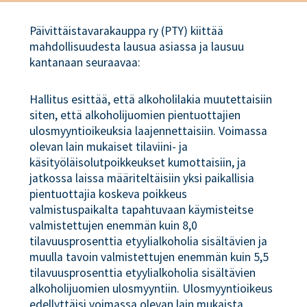
Päivittäistavarakauppa ry (PTY) kiittää
mahdollisuudesta lausua asiassa ja lausuu
kantanaan seuraavaa:
Hallitus esittää, että alkoholilakia muutettaisiin
siten, että alkoholijuomien pientuottajien
ulosmyyntioikeuksia laajennettaisiin. Voimassa
olevan lain mukaiset tilaviini- ja
käsityöläisolutpoikkeukset kumottaisiin, ja
jatkossa laissa määriteltäisiin yksi paikallisia
pientuottajia koskeva poikkeus
valmistuspaikalta tapahtuvaan käymisteitse
valmistettujen enemmän kuin 8,0
tilavuusprosenttia etyylialkoholia sisältävien ja
muulla tavoin valmistettujen enemmän kuin 5,5
tilavuusprosenttia etyylialkoholia sisältävien
alkoholijuomien ulosmyyntiin. Ulosmyyntioikeus
edellyttäisi voimassa olevan lain mukaista