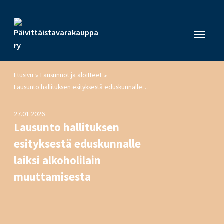
Etusivu
Lausunnot ja aloitteet
>
>
Lausunto hallituksen esityksestä eduskunnalle laiksi alkoholilain muuttamisesta
27.01.2026
Lausunto hallituksen
esityksestä eduskunnalle
laiksi alkoholilain
muuttamisesta