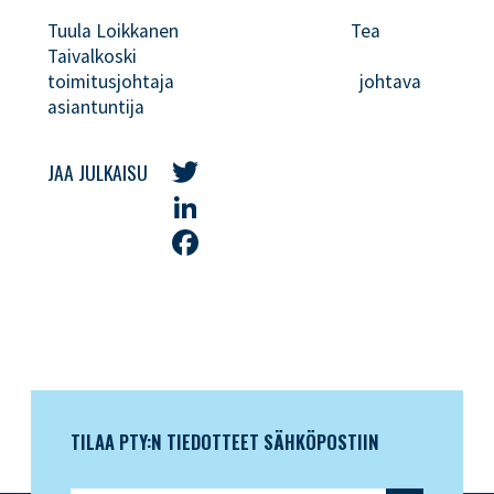
Tuula Loikkanen Tea
Taivalkoski
toimitusjohtaja johtava
asiantuntija
JAA JULKAISU
Twitter
LinkedIn
Facebook
TILAA PTY:N TIEDOTTEET SÄHKÖPOSTIIN