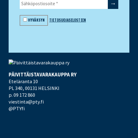
HYVÄKSYN
TIETOSUOJASELOSTEEN
PÄIVITTÄISTAVARA­KAUPPA RY
Eteläranta 10
PL 340,
00131 HELSINKI
p. 09 172 860
viestinta@pty.fi
@PTYfi