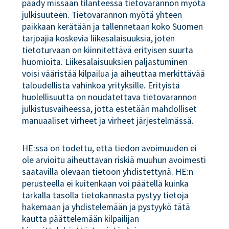
päädy missään tilanteessa tietovarannon myötä
julkisuuteen. Tietovarannon myötä yhteen
paikkaan kerätään ja tallennetaan koko Suomen
tarjoajia koskevia liikesalaisuuksia, joten
tietoturvaan on kiinnitettävä erityisen suurta
huomioita. Liikesalaisuuksien paljastuminen
voisi vääristää kilpailua ja aiheuttaa merkittävää
taloudellista vahinkoa yrityksille. Erityistä
huolellisuutta on noudatettava tietovarannon
julkistusvaiheessa, jotta estetään mahdolliset
manuaaliset virheet ja virheet järjestelmässä.
HE:ssä on todettu, että tiedon avoimuuden ei
ole arvioitu aiheuttavan riskiä muuhun avoimesti
saatavilla olevaan tietoon yhdistettynä. HE:n
perusteella ei kuitenkaan voi päätellä kuinka
tarkalla tasolla tietokannasta pystyy tietoja
hakemaan ja yhdistelemään ja pystyykö tätä
kautta päättelemään kilpailijan