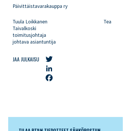
Päivittäistavarakauppa ry
Tuula Loikkanen Tea
Taivalkoski
toimitusjohtaja
johtava asiantuntija
JAA JULKAISU
Twitter
LinkedIn
Facebook
TILAA PTY:N TIEDOTTEET SÄHKÖPOSTIIN