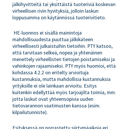
jälkihyvitteitä tai yksittäistä tuoteriviä koskevan
virheellisen rivin hyvityksiä, jolloin laskun
loppusumma on käytännössä tuoterivitieto.
HE-luonnos ei sisällä mainintoja
mahdollisuudesta puuttua jälkikäteen
virheellisesti julkaistuihin tietoihin. PTY katsoo,
että tarvitaan selkeä, nopea ja yhtenäinen
menettely virheellisten tietojen poistamiseksi ja
vahinkojen rajaamiseksi. PTY myös huomioi, että
kohdassa 4.2.2 on eritelty arvioituja
kustannuksia, mutta mahdollisia kustannuksia
yrityksille ei ole lainkaan arvioitu. Esitys
kuitenkin edellyttää myös tarjoajilta toimia, mm.
jotta laskut ovat yhteensopivia uuden
tietovarannon vaatimusten kanssa (esim.
kilpailutunniste).
Esityksessä on porrastettu siirtymäaikoja eri