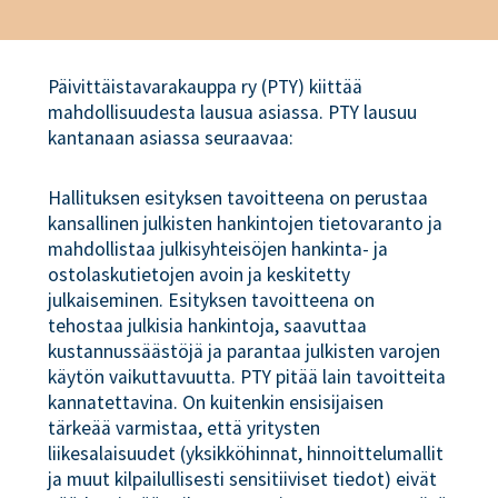
Päivittäistavarakauppa ry (PTY) kiittää
mahdollisuudesta lausua asiassa. PTY lausuu
kantanaan asiassa seuraavaa:
Hallituksen esityksen tavoitteena on perustaa
kansallinen julkisten hankintojen tietovaranto ja
mahdollistaa julkisyhteisöjen hankinta- ja
ostolaskutietojen avoin ja keskitetty
julkaiseminen. Esityksen tavoitteena on
tehostaa julkisia hankintoja, saavuttaa
kustannussäästöjä ja parantaa julkisten varojen
käytön vaikuttavuutta. PTY pitää lain tavoitteita
kannatettavina. On kuitenkin ensisijaisen
tärkeää varmistaa, että yritysten
liikesalaisuudet (yksikköhinnat, hinnoittelumallit
ja muut kilpailullisesti sensitiiviset tiedot) eivät