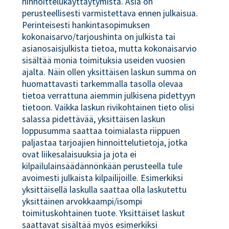
hinnoittelukäyttäytymistä. Asia on
perusteellisesti varmistettava ennen julkaisua.
Perinteisesti hankintasopimuksen
kokonaisarvo/tarjoushinta on julkista tai
asianosaisjulkista tietoa, mutta kokonaisarvio
sisältää monia toimituksia useiden vuosien
ajalta. Näin ollen yksittäisen laskun summa on
huomattavasti tarkemmalla tasolla olevaa
tietoa verrattuna aiemmin julkisena pidettyyn
tietoon. Vaikka laskun rivikohtainen tieto olisi
salassa pidettävää, yksittäisen laskun
loppusumma saattaa toimialasta riippuen
paljastaa tarjoajien hinnoittelutietoja, jotka
ovat liikesalaisuuksia ja jota ei
kilpailulainsäädännönkään perusteella tule
avoimesti julkaista kilpailijoille. Esimerkiksi
yksittäisellä laskulla saattaa olla laskutettu
yksittäinen arvokkaampi/isompi
toimituskohtainen tuote. Yksittäiset laskut
saattavat sisältää myös esimerkiksi