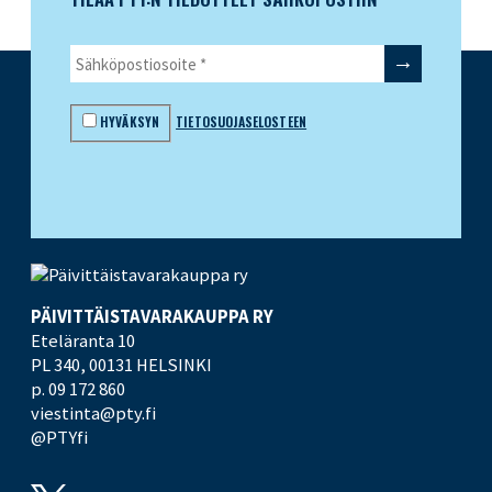
HYVÄKSYN
TIETOSUOJASELOSTEEN
PÄIVITTÄISTAVARA­KAUPPA RY
Eteläranta 10
PL 340,
00131 HELSINKI
p. 09 172 860
viestinta@pty.fi
@PTYfi