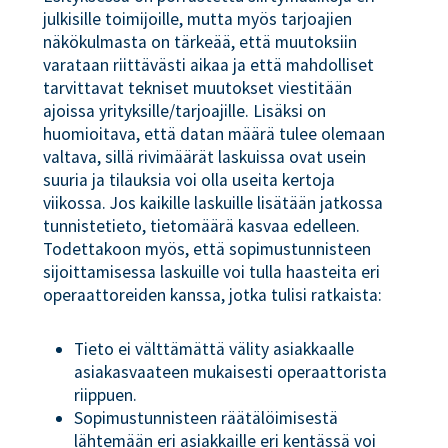
julkisille toimijoille, mutta myös tarjoajien
näkökulmasta on tärkeää, että muutoksiin
varataan riittävästi aikaa ja että mahdolliset
tarvittavat tekniset muutokset viestitään
ajoissa yrityksille/tarjoajille. Lisäksi on
huomioitava, että datan määrä tulee olemaan
valtava, sillä rivimäärät laskuissa ovat usein
suuria ja tilauksia voi olla useita kertoja
viikossa. Jos kaikille laskuille lisätään jatkossa
tunnistetieto, tietomäärä kasvaa edelleen.
Todettakoon myös, että sopimustunnisteen
sijoittamisessa laskuille voi tulla haasteita eri
operaattoreiden kanssa, jotka tulisi ratkaista:
Tieto ei välttämättä välity asiakkaalle
asiakasvaateen mukaisesti operaattorista
riippuen.
Sopimustunnisteen räätälöimisestä
lähtemään eri asiakkaille eri kentässä voi