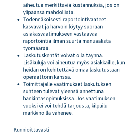
aiheutua merkittäviä kustannuksia, jos on
ylipäänsä mahdollista.
Todennäköisesti raportointivaateet
kasvavat ja harvoin löytyy suoraan
asiakasvaatimukseen vastaavaa
raportointia ilman suurta manuaalista
työmäärää.
Laskutuskentät voivat olla täynnä.
Lisäkuluja voi aiheutua myös asiakkaille, kun
heidän on kehitettävä omaa laskutustaan
operaattorin kanssa.
Toimittajalle vaatimukset laskutuksen
suhteen tulevat yleensä annettuna
hankintasopimuksissa. Jos vaatimuksen
vuoksi ei voi tehdä tarjousta, kilpailu
markkinoilla vähenee.
Kunnioittavasti