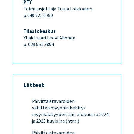
PTY
Toimitusjohtaja Tuula Loikkanen
p.040 922 0750
Tilastokeskus
Yliaktuaari Leevi Ahonen
p. 029 551 3894
Liitteet:
Päivittäistavaroiden
vähittäismyynnin kehitys
myymälätyypeittäin elokuussa 2024
ja 2025 kuvioina (html)
Päivittäistavaroiden