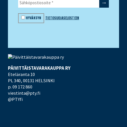
HYVÄKSYN
TIETOSUOJASELOSTEEN
PÄIVITTÄISTAVARA­KAUPPA RY
Eteläranta 10
PL 340,
00131 HELSINKI
p. 09 172 860
viestinta@pty.fi
@PTYfi