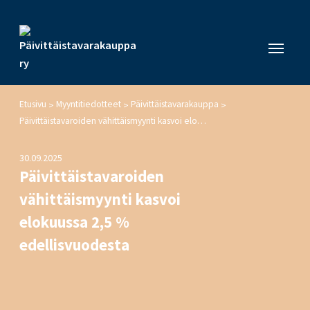
Etusivu
Myyntitiedotteet
Päivittäistavarakauppa
>
>
>
Päivittäistavaroiden vähittäismyynti kasvoi elokuussa 2,5 % edellisvuodesta
30.09.2025
Päivittäistavaroiden
vähittäismyynti kasvoi
elokuussa 2,5 %
edellisvuodesta