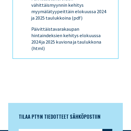
vähittäismyynnin kehitys
myymälätyypeittäin elokuussa 2024
ja 2025 taulukkoina (pdf)
Päivittäistavarakaupan
hintaindeksien kehitys elokuussa
2024 ja 2025 kuviona ja taulukkona
(html)
TILAA PTY:N TIEDOTTEET SÄHKÖPOSTIIN