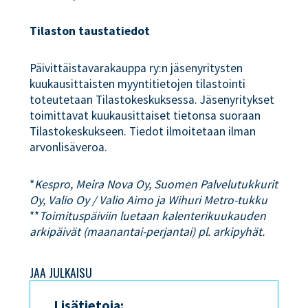
Tilaston taustatiedot
Päivittäistavarakauppa ry:n jäsenyritysten
kuukausittaisten myyntitietojen tilastointi
toteutetaan Tilastokeskuksessa. Jäsenyritykset
toimittavat kuukausittaiset tietonsa suoraan
Tilastokeskukseen. Tiedot ilmoitetaan ilman
arvonlisäveroa.
*
Kespro, Meira Nova Oy, Suomen Palvelutukkurit
Oy, Valio Oy / Valio Aimo ja Wihuri Metro-tukku
**
Toimituspäiviin luetaan kalenterikuukauden
arkipäivät (maanantai-perjantai) pl. arkipyhät.
JAA JULKAISU
Lisätietoja: