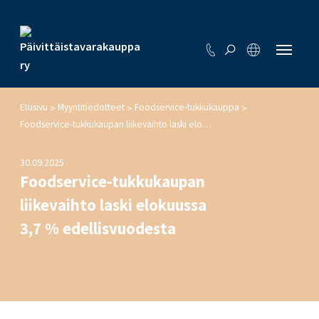
Etusivu
Myyntitiedotteet
Foodservice-tukkukauppa
>
>
>
Foodservice-tukkukaupan liikevaihto laski elokuussa 3,7 % edellisvuodesta
30.09.2025
Foodservice-tukkukaupan
liikevaihto laski elokuussa
3,7 % edellisvuodesta