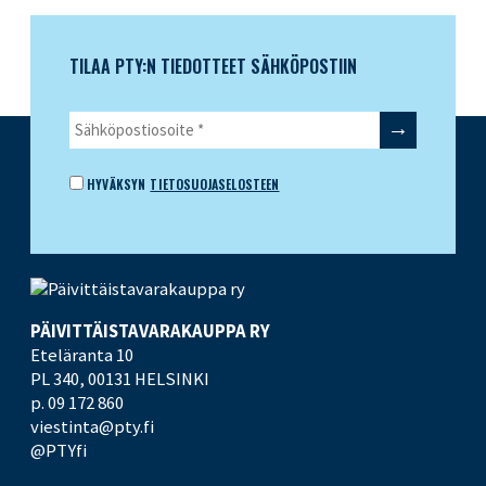
TILAA PTY:N TIEDOTTEET SÄHKÖPOSTIIN
HYVÄKSYN
TIETOSUOJASELOSTEEN
PÄIVITTÄISTAVARA­KAUPPA RY
Eteläranta 10
PL 340,
00131 HELSINKI
p. 09 172 860
viestinta@pty.fi
@PTYfi