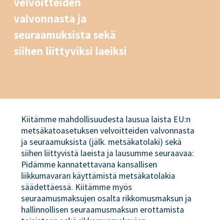
velvoitteiden
valvonnasta ja
seuraamuksista sekä
siihen liittyviksi laeiksi
Kiitämme mahdollisuudesta lausua laista EU:n
metsäkatoasetuksen velvoitteiden valvonnasta
ja seuraamuksista (jälk. metsäkatolaki) sekä
siihen liittyvistä laeista ja lausumme seuraavaa:
Pidämme kannatettavana kansallisen
liikkumavaran käyttämistä metsäkatolakia
säädettäessä. Kiitämme myös
seuraamusmaksujen osalta rikkomusmaksun ja
hallinnollisen seuraamusmaksun erottamista