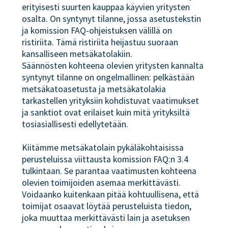
erityisesti suurten kauppaa käyvien yritysten
osalta. On syntynyt tilanne, jossa asetustekstin
ja komission FAQ-ohjeistuksen välillä on
ristiriita. Tämä ristiriita heijastuu suoraan
kansalliseen metsäkatolakiin.
Säännösten kohteena olevien yritysten kannalta
syntynyt tilanne on ongelmallinen: pelkästään
metsäkatoasetusta ja metsäkatolakia
tarkastellen yrityksiin kohdistuvat vaatimukset
ja sanktiot ovat erilaiset kuin mitä yrityksiltä
tosiasiallisesti edellytetään.
Kiitämme metsäkatolain pykäläkohtaisissa
perusteluissa viittausta komission FAQ:n 3.4
tulkintaan. Se parantaa vaatimusten kohteena
olevien toimijoiden asemaa merkittävästi.
Voidaanko kuitenkaan pitää kohtuullisena, että
toimijat osaavat löytää perusteluista tiedon,
joka muuttaa merkittävästi lain ja asetuksen