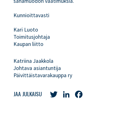
sanamuodon vaatimuksia.
Kunnioittavasti
Kari Luoto
Toimitusjohtaja
Kaupan liitto
Katriina Jaakkola
Johtava asiantuntija
Päivittäistavarakauppa ry
Twitter
LinkedIn
Facebook
JAA JULKAISU