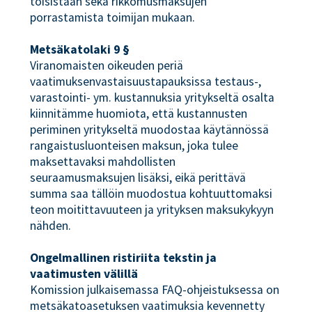
toisistaan sekä rikkomusmaksujen
porrastamista toimijan mukaan.
Metsäkatolaki 9 §
Viranomaisten oikeuden periä
vaatimuksenvastaisuustapauksissa testaus-,
varastointi- ym. kustannuksia yritykseltä osalta
kiinnitämme huomiota, että kustannusten
periminen yritykseltä muodostaa käytännössä
rangaistusluonteisen maksun, joka tulee
maksettavaksi mahdollisten
seuraamusmaksujen lisäksi, eikä perittävä
summa saa tällöin muodostua kohtuuttomaksi
teon moitittavuuteen ja yrityksen maksukykyyn
nähden.
Ongelmallinen ristiriita tekstin ja
vaatimusten välillä
Komission julkaisemassa FAQ-ohjeistuksessa on
metsäkatoasetuksen vaatimuksia kevennetty