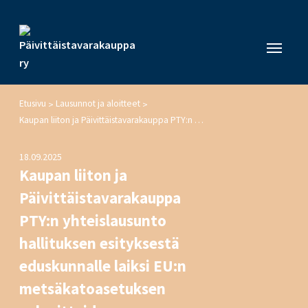
Etusivu
Lausunnot ja aloitteet
>
>
Kaupan liiton ja Päivittäistavarakauppa PTY:n yhteislausunto hallituksen esityksestä eduskunnalle laiksi EU:n metsäkatoasetuksen velvoitteiden valvonnasta ja seuraamuksista sekä siihen liittyviksi laeiksi
18.09.2025
Kaupan liiton ja
Päivittäistavarakauppa
PTY:n yhteislausunto
hallituksen esityksestä
eduskunnalle laiksi EU:n
metsäkatoasetuksen