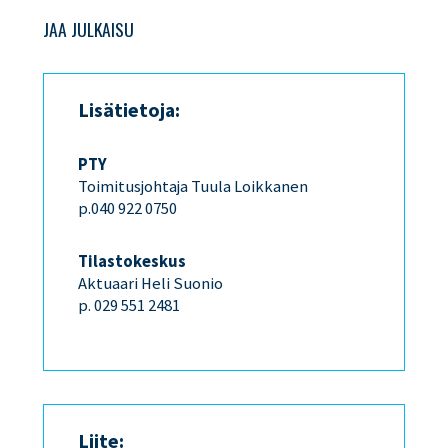
JAA JULKAISU
Lisätietoja:
PTY
Toimitusjohtaja Tuula Loikkanen
p.040 922 0750
Tilastokeskus
Aktuaari Heli Suonio
p. 029 551 2481
Liite: