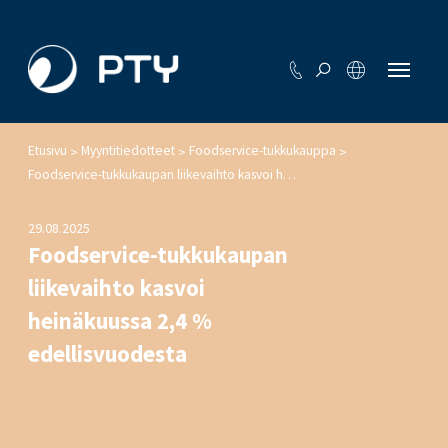
Etusivu
Myyntitiedotteet
Foodservice-tukkukauppa
>
>
>
Foodservice-tukkukaupan liikevaihto kasvoi heinäkuussa 2,4 % edellisvuodesta
29.08.2025
Foodservice-tukkukaupan
liikevaihto kasvoi
heinäkuussa 2,4 %
edellisvuodesta