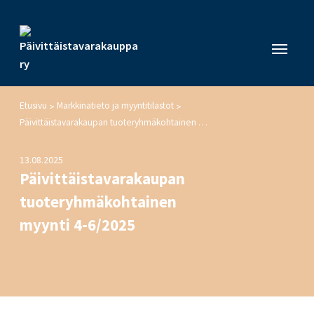
Etusivu
Markkinatieto ja myyntitilastot
>
>
Päivittäistavarakaupan tuoteryhmäkohtainen myynti 4-6/2025
13.08.2025
Päivittäistavarakaupan
tuoteryhmäkohtainen
myynti 4-6/2025