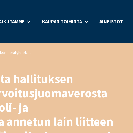
AIKUTAMME
KAUPAN TOIMINTA
AINEISTOT
Lausunto luonnoksesta hallituksen esitykseksi laeiksi virvoitusjuomaverosta annetun lain ja alkoholi- ja alkoholijuomaverosta annetun lain liitteen muuttamisesta sekä virvoitusjuomaverosta annetun lain muuttamisesta annetun lain kumoamisesta
ta hallituksen
virvoitusjuomaverosta
li- ja
 annetun lain liitteen