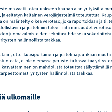
stelmä vaatii toteutuakseen kaupan alan yrityksiltä mer
ja esitetyn kaltainen verojärjestelmä toteutettua. Kaupp
a on määritelty oikea verotaso, joka raportoidaan ja tili
llistaviin järjestelmiin tulee lisätä mm. uudet verotaso
teiden juomavalmisteiden sekoitusuhde sekä sokeripitois
ritysten hallinnollista taakkaa.
aan, ettei kuusiportainen järjestelmä juurikaan muuta 
otosta, ei ole olemassa perustetta kasvattaa yritysten 
 kasvattaminen on mahdollista toteuttaa säilyttämällä 
arpeettomasti yritysten hallinnollista taakkaa.
iä ulkomaille