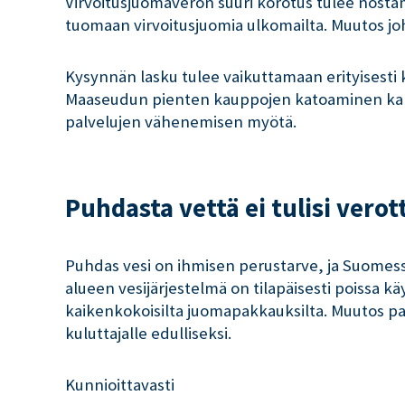
Virvoitusjuomaveron suuri korotus tulee nosta
tuomaan virvoitusjuomia ulkomailta. Muutos j
Kysynnän lasku tulee vaikuttamaan erityisesti
Maaseudun pienten kauppojen katoaminen kan
palvelujen vähenemisen myötä.
Puhdasta vettä ei tulisi verot
Puhdas vesi on ihmisen perustarve, ja Suomessa 
alueen vesijärjestelmä on tilapäisesti poissa k
kaikenkokoisilta juomapakkauksilta. Muutos pal
kuluttajalle edulliseksi.
Kunnioittavasti