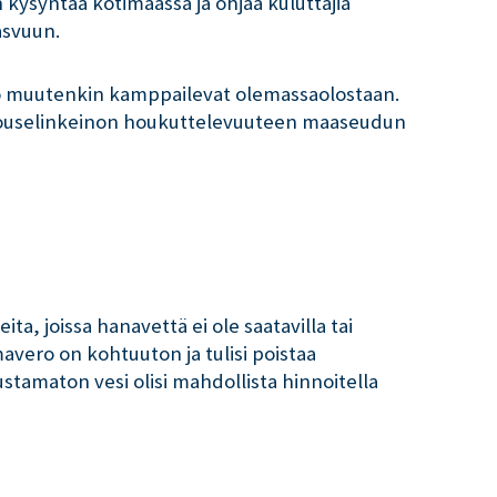
kysyntää kotimaassa ja ohjaa kuluttajia
asvuun.
 jo muutenkin kamppailevat olemassaolostaan.
louselinkeinon houkuttelevuuteen maaseudun
a, joissa hanavettä ei ole saatavilla tai
avero on kohtuuton ja tulisi poistaa
tamaton vesi olisi mahdollista hinnoitella