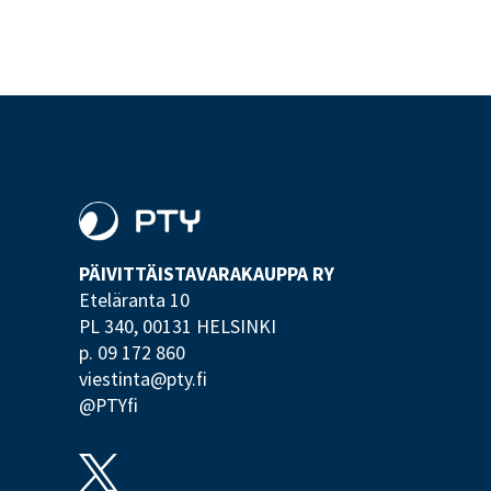
PÄIVITTÄISTAVARA­KAUPPA RY
Eteläranta 10
PL 340,
00131 HELSINKI
p. 09 172 860
viestinta@pty.fi
@PTYfi