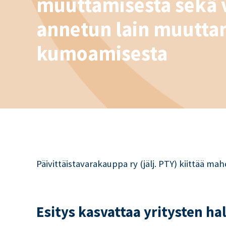
muuttamisesta sekä 
annetun lain muuttam
kumoamisesta
Päivittäistavarakauppa ry (jälj. PTY) kiittää m
Esitys kasvattaa yritysten ha