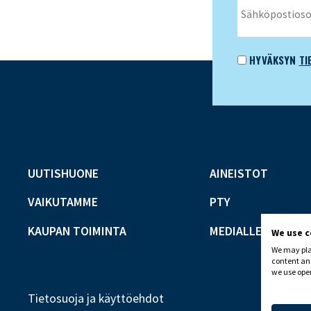
HYVÄKSYN
TI
UUTISHUONE
AINEISTOT
VAIKUTAMME
PTY
KAUPAN TOIMINTA
MEDIALLE
We use 
We may plac
content and
we use open
Tietosuoja ja käyttöehdot