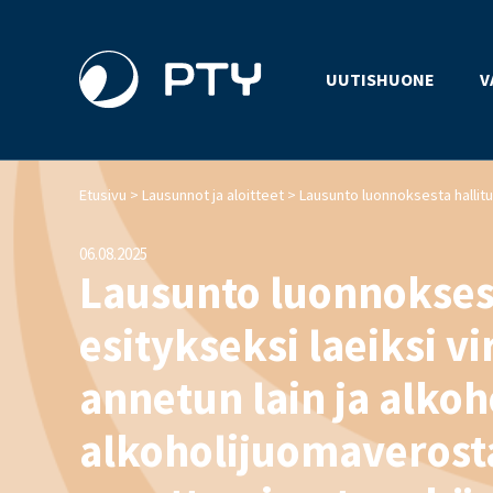
UUTISHUONE
V
>
>
Etusivu
Lausunnot ja aloitteet
06.08.2025
Lausunto luonnokses
esitykseksi laeiksi 
annetun lain ja alkoho
alkoholijuomaverosta