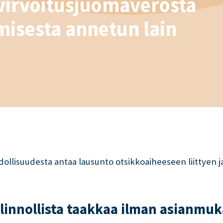
virvoitusjuomaverosta
isesta annetun lain
ahdollisuudesta antaa lausunto otsikkoaiheeseen liittyen j
llinnollista taakkaa ilman asianmuk