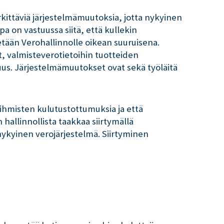
kittäviä järjestelmämuutoksia, jotta nykyinen
a on vastuussa siitä, että kullekin
tetään Verohallinnolle oikean suuruisena.
t, valmisteverotietoihin tuotteiden
uus. Järjestelmämuutokset ovat sekä työläitä
ihmisten kulutustottumuksia ja että
hallinnollista taakkaa siirtymällä
nykyinen verojärjestelmä. Siirtyminen