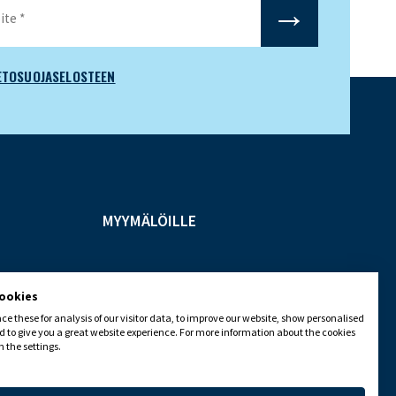
ETOSUOJASELOSTEEN
MYYMÄLÖILLE
cookies
e these for analysis of our visitor data, to improve our website, show personalised
 to give you a great website experience. For more information about the cookies
 the settings.