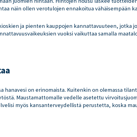
maan juomien hintaan. Hintojen nousu laskee tuotteiden 
ohtaa näin ollen verotulojen ennakoitua vähäisempään k
 kioskien ja pienten kauppojen kannattavuuteen, jotka
nattavuusvaikeuksien vuoksi vaikuttaa samalla maata
taa
hanavesi on erinomaista. Kuitenkin on olemassa tilanteit
äytöstä. Maustamattomalle vedelle asetettu virvoitusjuom
velisi myös kansanterveydellistä perustetta, koska maus