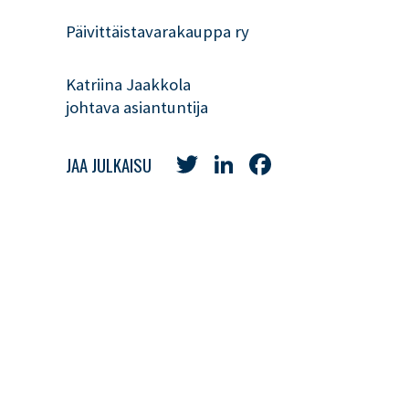
Päivittäistavarakauppa ry
Katriina Jaakkola
johtava asiantuntija
Twitter
LinkedIn
Facebook
JAA JULKAISU