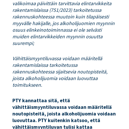
valikoimaa päivittäin tarvittavia elintarvikkeita
rakentamislaissa (751/2023) tarkoitetussa
rakennuskohteessa muutoin kuin tilapäisesti
myyvälle hakijalle, jos alkoholijuomien myynnin
osuus elinkeinotoiminnassa ei ole selvästi
muiden elintarvikkeiden myynnin osuutta
suurempi;
Vähittäismyyntiluvassa voidaan määritellä
rakentamislaissa tarkoitetussa
rakennuskohteessa sijaitsevia noutopisteitä,
joista alkoholijuomia voidaan luovuttaa
toimitukseen.
PTY kannattaa sitä, että
vähittäismyyntiluvassa voidaan määritellä
noutopisteitä, joista alkoholijuomia voidaan
luovuttaa. PTY kuitenkin katsoo, että
vähittäismyyntiluvan tulisi kattaa