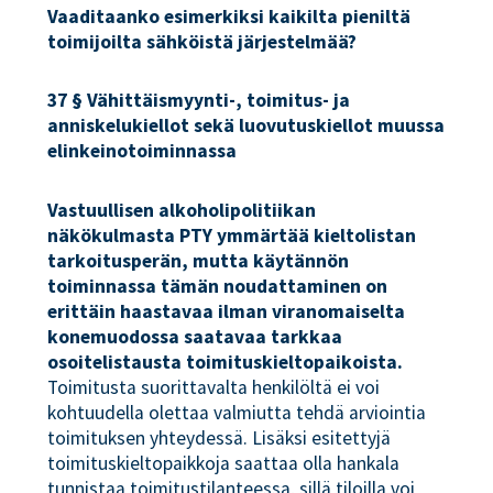
Vaaditaanko esimerkiksi kaikilta pieniltä
toimijoilta sähköistä järjestelmää?
37 § Vähittäismyynti-, toimitus- ja
anniskelukiellot sekä luovutuskiellot muussa
elinkeinotoiminnassa
Vastuullisen alkoholipolitiikan
näkökulmasta PTY ymmärtää kieltolistan
tarkoitusperän, mutta käytännön
toiminnassa tämän noudattaminen on
erittäin haastavaa ilman viranomaiselta
konemuodossa saatavaa tarkkaa
osoitelistausta toimituskieltopaikoista.
Toimitusta suorittavalta henkilöltä ei voi
kohtuudella olettaa valmiutta tehdä arviointia
toimituksen yhteydessä. Lisäksi esitettyjä
toimituskieltopaikkoja saattaa olla hankala
tunnistaa toimitustilanteessa, sillä tiloilla voi