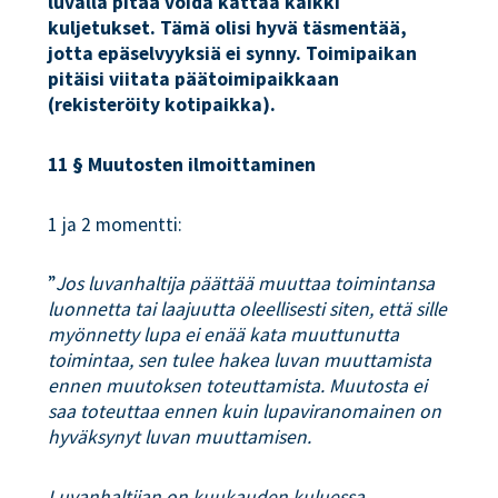
luvalla pitää voida kattaa kaikki
kuljetukset. Tämä olisi hyvä täsmentää,
jotta epäselvyyksiä ei synny. Toimipaikan
pitäisi viitata päätoimipaikkaan
(rekisteröity kotipaikka).
11 § Muutosten ilmoittaminen
1 ja 2 momentti:
”
Jos luvanhaltija päättää muuttaa toimintansa
luonnetta tai laajuutta oleellisesti siten, että sille
myönnetty lupa ei enää kata muuttunutta
toimintaa, sen tulee hakea luvan muuttamista
ennen muutoksen toteuttamista. Muutosta ei
saa toteuttaa ennen kuin lupaviranomainen on
hyväksynyt luvan muuttamisen.
Luvanhaltijan on kuukauden kuluessa