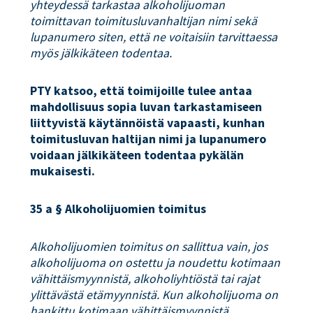
yhteydessä tarkastaa alkoholijuoman
toimittavan toimitusluvanhaltijan nimi sekä
lupanumero siten, että ne voitaisiin tarvittaessa
myös jälkikäteen todentaa.
PTY katsoo, että toimijoille tulee antaa
mahdollisuus sopia luvan tarkastamiseen
liittyvistä käytännöistä vapaasti, kunhan
toimitusluvan haltijan nimi ja lupanumero
voidaan jälkikäteen todentaa pykälän
mukaisesti.
35 a § Alkoholijuomien toimitus
Alkoholijuomien toimitus on sallittua vain, jos
alkoholijuoma on ostettu ja noudettu kotimaan
vähittäismyynnistä, alkoholiyhtiöstä tai rajat
ylittävästä etämyynnistä. Kun alkoholijuoma on
hankittu kotimaan vähittäismyynnistä,