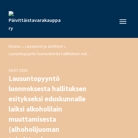
Etusivu
Lausunnot ja aloitteet
>
>
Lausuntopyyntö luonnoksesta hallituksen esitykseksi eduskunnalle laiksi alkoholilain muuttamisesta (alhoholijuoman toimittaminen, etämyynti ja markkinointi)
04.07.2025
Lausuntopyyntö
luonnoksesta hallituksen
esitykseksi eduskunnalle
laiksi alkoholilain
muuttamisesta
(alhoholijuoman