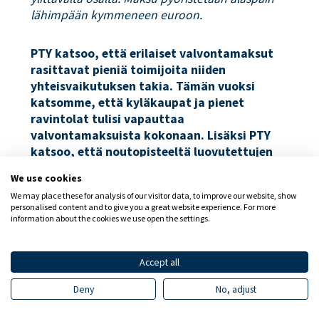
lähimpään kymmeneen euroon.
PTY katsoo, että erilaiset valvontamaksut
rasittavat pieniä toimijoita niiden
yhteisvaikutuksen takia. Tämän vuoksi
katsomme, että kyläkaupat ja pienet
ravintolat tulisi vapauttaa
valvontamaksuista kokonaan. Lisäksi PTY
katsoo, että noutopisteeltä luovutettujen
(ruoan verkkokaupan) alkoholia sisältävien
We use cookies
tilausten ei tulisi lisätä valvontamaksuja,
We may place these for analysis of our visitor data, to improve our website, show
vaan maksut tulee kohdistaa ainoastaan
personalised content and to give you a great website experience. For more
toimituksiin.
information about the cookies we use open the settings.
Siirtymäaika
Accept all
Deny
No, adjust
Esityksessä ei ole mukana siirtymäaikaa,
kuten aiemmassa esityksessä. PTY pitää