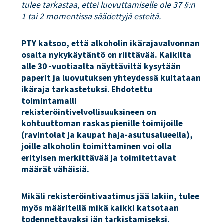
tulee tarkastaa, ettei luovuttamiselle ole 37 §:n
1 tai 2 momentissa säädettyjä esteitä.
PTY katsoo, että alkoholin ikärajavalvonnan
osalta nykykäytäntö on riittävää. Kaikilta
alle 30 -vuotiaalta näyttäviltä kysytään
paperit ja luovutuksen yhteydessä kuitataan
ikäraja tarkastetuksi. Ehdotettu
toimintamalli
rekisteröintivelvollisuuksineen on
kohtuuttoman raskas pienille toimijoille
(ravintolat ja kaupat haja-asutusalueella),
joille alkoholin toimittaminen voi olla
erityisen merkittävää ja toimitettavat
määrät vähäisiä.
Mikäli rekisteröintivaatimus jää lakiin, tulee
myös määritellä mikä kaikki katsotaan
todennettavaksi iän tarkistamiseksi.