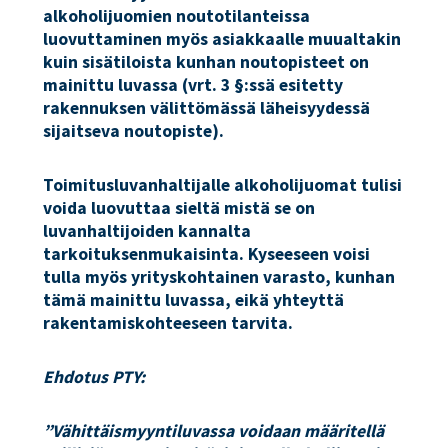
alkoholijuomien noutotilanteissa
luovuttaminen myös asiakkaalle muualtakin
kuin sisätiloista kunhan noutopisteet on
mainittu luvassa (vrt. 3 §:ssä esitetty
rakennuksen välittömässä läheisyydessä
sijaitseva noutopiste).
Toimitusluvanhaltijalle alkoholijuomat tulisi
voida luovuttaa sieltä mistä se on
luvanhaltijoiden kannalta
tarkoituksenmukaisinta. Kyseeseen voisi
tulla myös yrityskohtainen varasto, kunhan
tämä mainittu luvassa, eikä yhteyttä
rakentamiskohteeseen tarvita.
Ehdotus PTY:
”Vähittäismyyntiluvassa voidaan määritellä