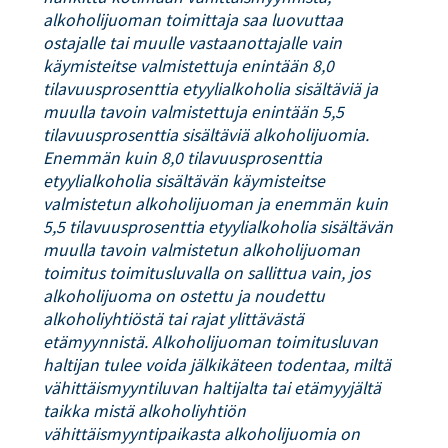
alkoholijuoman toimittaja saa luovuttaa
ostajalle tai muulle vastaanottajalle vain
käymisteitse valmistettuja enintään 8,0
tilavuusprosenttia etyylialkoholia sisältäviä ja
muulla tavoin valmistettuja enintään 5,5
tilavuusprosenttia sisältäviä alkoholijuomia.
Enemmän kuin 8,0 tilavuusprosenttia
etyylialkoholia sisältävän käymisteitse
valmistetun alkoholijuoman ja enemmän kuin
5,5 tilavuusprosenttia etyylialkoholia sisältävän
muulla tavoin valmistetun alkoholijuoman
toimitus toimitusluvalla on sallittua vain, jos
alkoholijuoma on ostettu ja noudettu
alkoholiyhtiöstä tai rajat ylittävästä
etämyynnistä. Alkoholijuoman toimitusluvan
haltijan tulee voida jälkikäteen todentaa, miltä
vähittäismyyntiluvan haltijalta tai etämyyjältä
taikka mistä alkoholiyhtiön
vähittäismyyntipaikasta alkoholijuomia on