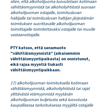
siten, että alkoholijuoma luovutetaan kotimaan
vähittäismyynnistä tai alkoholiyhtiöstä suoraan
alkoholijuoman ostajalle, toimitusluvan
haltijalle tai toimitusluvan haltijan järjestämän
toimituksen suorittavalle alkoholijuoman
toimittajalle toimitettavaksi ostajalle tai muulle
vastaanottajalle.
PTY katsoo, että sanamuoto
”vähittäismyynnistä” (aikaisemmin
vähittäismyyntipaikasta) on onnistunut,
eikä rajaa myyntiä tiukasti
vähittäismyyntipaikkaan.
17) alkoholijuoman toimituksella kotimaan
vähittäismyynnistä, alkoholiyhtiöstä tai rajat
ylittävästä etämyynnistä myytävän
alkoholijuoman kuljetusta sekä luovutusta
kaupallisessa tarkoituksessa myyjältä ostajalle