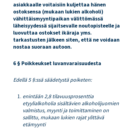
asiakkaalle voitaisiin kuljettaa hänen
ostoksensa (mukaan lukien alkoholi)
vähittäismyyntipaikan välittömässä
läheisyydessä sijaitsevalle noutopisteelle ja
luovuttaa ostokset ikäraja yms.
tarkastusten jälkeen siten, että ne voidaan
nostaa suoraan autoon.
6 § Poikkeukset luvanvaraisuudesta
Edellä 5 §:ssä säädetystä poiketen:
enintään 2,8 tilavuusprosenttia
etyylialkoholia sisältävien alkoholijuomien
valmistus, myynti ja toimittaminen on
sallittu, mukaan lukien rajat ylittävä
etämyynti