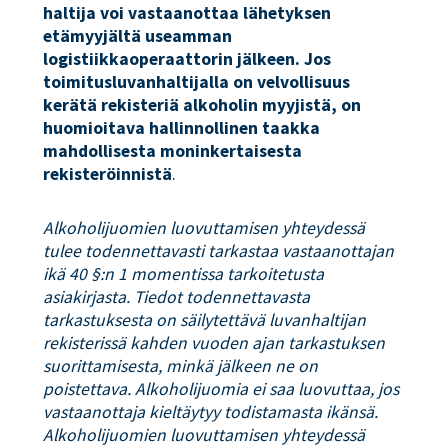
haltija voi vastaanottaa lähetyksen
etämyyjältä useamman
logistiikkaoperaattorin jälkeen.
Jos
toimitusluvanhaltijalla on velvollisuus
kerätä rekisteriä alkoholin myyjistä, on
huomioitava hallinnollinen taakka
mahdollisesta moninkertaisesta
rekisteröinnistä
.
Alkoholijuomien luovuttamisen yhteydessä
tulee todennettavasti tarkastaa vastaanottajan
ikä 40 §:n 1 momentissa tarkoitetusta
asiakirjasta. Tiedot todennettavasta
tarkastuksesta on säilytettävä luvanhaltijan
rekisterissä kahden vuoden ajan tarkastuksen
suorittamisesta, minkä jälkeen ne on
poistettava. Alkoholijuomia ei saa luovuttaa, jos
vastaanottaja kieltäytyy todistamasta ikänsä.
Alkoholijuomien luovuttamisen yhteydessä