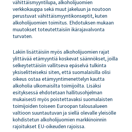
vähittäismyyntilupa, alkoholijuomien
verkkokauppa sekä muut jakeluun ja noutoon
perustuvat vähittäismyyntikonseptit, kuten
alkoholijuomien toimitus. Ehdotuksen mukaan
muutokset toteutettaisiin ikärajavalvonta
turvaten.
Lakiin lisättäisiin myös alkoholijuomien rajat
ylittävää etämyyntiä koskevat säännökset, joilla
selkeytettäisiin vallitseva epäselvä tulkinta
yksiselitteiseksi siten, että suomalaisilla olisi
oikeus ostaa etämyyntimenettelyn kautta
alkoholia ulkomaisilta toimijoilta. Lisäksi
esityksessä ehdotetaan hallitusohjelman
mukaisesti myös poistettavaksi suomalaisten
toimijoiden toiseen Euroopan talousalueen
valtioon suuntautuvan ja siellä olevalle yleisölle
kohdistetun alkoholijuomien markkinoinnin
rajoitukset EU-oikeuden rajoissa.