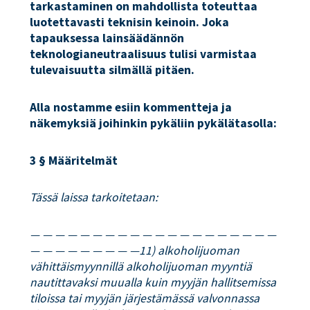
tarkastaminen on mahdollista toteuttaa
luotettavasti teknisin keinoin. Joka
tapauksessa lainsäädännön
teknologianeutraalisuus tulisi varmistaa
tulevaisuutta silmällä pitäen.
Alla nostamme esiin kommentteja ja
näkemyksiä joihinkin pykäliin pykälätasolla:
3 § Määritelmät
Tässä laissa tarkoitetaan:
— — — — — — — — — — — — — — — — — — — —
— — — — — — — — —11) alkoholijuoman
vähittäismyynnillä alkoholijuoman myyntiä
nautittavaksi muualla kuin myyjän hallitsemissa
tiloissa tai myyjän järjestämässä valvonnassa