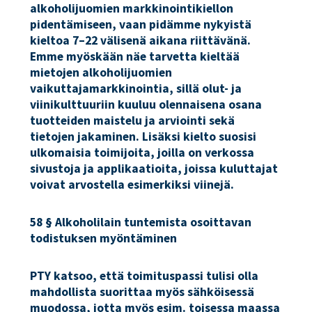
alkoholijuomien markkinointikiellon
pidentämiseen, vaan pidämme nykyistä
kieltoa 7–22 välisenä aikana riittävänä.
Emme myöskään näe tarvetta kieltää
mietojen alkoholijuomien
vaikuttajamarkkinointia, sillä olut- ja
viinikulttuuriin kuuluu olennaisena osana
tuotteiden maistelu ja arviointi sekä
tietojen jakaminen. Lisäksi kielto suosisi
ulkomaisia toimijoita, joilla on verkossa
sivustoja ja applikaatioita, joissa kuluttajat
voivat arvostella esimerkiksi viinejä.
58 § Alkoholilain tuntemista osoittavan
todistuksen myöntäminen
PTY katsoo, että toimituspassi tulisi olla
mahdollista suorittaa myös sähköisessä
muodossa, jotta myös esim. toisessa maassa