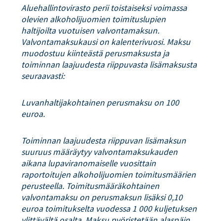
Aluehallintovirasto perii toistaiseksi voimassa
olevien alkoholijuomien toimituslupien
haltijoilta vuotuisen valvontamaksun.
Valvontamaksukausi on kalenterivuosi. Maksu
muodostuu kiinteästä perusmaksusta ja
toiminnan laajuudesta riippuvasta lisämaksusta
seuraavasti:
Luvanhaltijakohtainen perusmaksu on 100
euroa.
Toiminnan laajuudesta riippuvan lisämaksun
suuruus määräytyy valvontamaksukauden
aikana lupaviranomaiselle vuosittain
raportoitujen alkoholijuomien toimitusmäärien
perusteella. Toimitusmääräkohtainen
valvontamaksu on perusmaksun lisäksi 0,10
euroa toimitukselta vuodessa 1 000 kuljetuksen
ylittävältä osalta. Maksu pyöristetään alaspäin