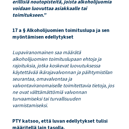
erillisiä noutopisteitä, joista alkoholijuomia
voidaan luovuttaa asiakkaalle tai
toimitukseen.”
17 a § Alkoholijuomien toimituslupa ja sen
myöntämisen edellytykset
Lupaviranomainen saa määrätä
alkoholijuomien toimituslupaan ehtoja ja
rajoituksia, jotka koskevat luovutuksessa
käytettävää ikärajavalvonnan ja päihtymistilan
seurantaa, omavalvontaa ja
valvontaviranomaiselle toimitettavia tietoja, jos
ne ovat välttämättömiä valvonnan
turvaamiseksi tai turvallisuuden
varmistamiseksi.
PTY katsoo, että luvan edellytykset tulisi
määritellä lain tasolla.