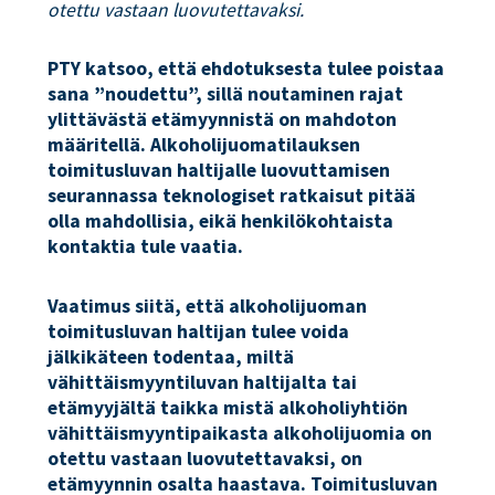
otettu vastaan luovutettavaksi.
PTY katsoo, että ehdotuksesta tulee poistaa
sana ”noudettu”, sillä noutaminen rajat
ylittävästä etämyynnistä on mahdoton
määritellä. Alkoholijuomatilauksen
toimitusluvan haltijalle luovuttamisen
seurannassa teknologiset ratkaisut pitää
olla mahdollisia, eikä henkilökohtaista
kontaktia tule vaatia.
Vaatimus siitä, että alkoholijuoman
toimitusluvan haltijan tulee voida
jälkikäteen todentaa, miltä
vähittäismyyntiluvan haltijalta tai
etämyyjältä taikka mistä alkoholiyhtiön
vähittäismyyntipaikasta alkoholijuomia on
otettu vastaan luovutettavaksi, on
etämyynnin osalta haastava. Toimitusluvan