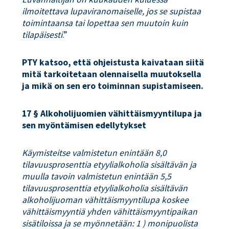
ilmoitettava lupaviranomaiselle, jos se supistaa
toimintaansa tai lopettaa sen muutoin kuin
tilapäisesti
.”
PTY katsoo, että ohjeistusta kaivataan siitä
mitä tarkoitetaan olennaisella muutoksella
ja mikä on sen ero toiminnan supistamiseen.
17 § Alkoholijuomien vähittäismyyntilupa ja
sen myöntämisen edellytykset
Käymisteitse valmistetun enintään 8,0
tilavuusprosenttia etyylialkoholia sisältävän ja
muulla tavoin valmistetun enintään 5,5
tilavuusprosenttia etyylialkoholia sisältävän
alkoholijuoman vähittäismyyntilupa koskee
vähittäismyyntiä yhden vähittäismyyntipaikan
sisätiloissa ja se myönnetään: 1 ) monipuolista