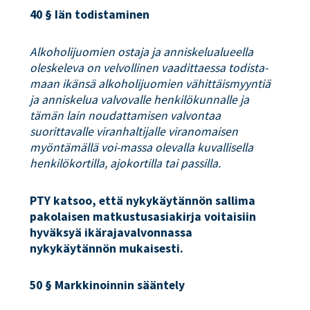
40 § Iän todistaminen
Alkoholijuomien ostaja ja anniskelualueella
oleskeleva on velvollinen vaadittaessa todista-
maan ikänsä alkoholijuomien vähittäismyyntiä
ja anniskelua valvovalle henkilökunnalle ja
tämän lain noudattamisen valvontaa
suorittavalle viranhaltijalle viranomaisen
myöntämällä voi-massa olevalla kuvallisella
henkilökortilla, ajokortilla tai passilla.
PTY katsoo, että nykykäytännön sallima
pakolaisen matkustusasiakirja voitaisiin
hyväksyä ikärajavalvonnassa
nykykäytännön mukaisesti.
50 § Markkinoinnin sääntely