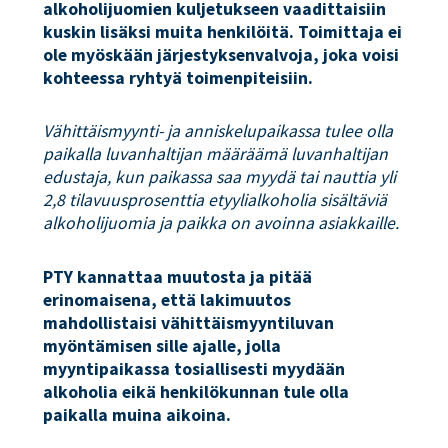
alkoholijuomien kuljetukseen vaadittaisiin
kuskin lisäksi muita henkilöitä. Toimittaja ei
ole myöskään järjestyksenvalvoja, joka voisi
kohteessa ryhtyä toimenpiteisiin.
Vähittäismyynti- ja anniskelupaikassa tulee olla
paikalla luvanhaltijan määräämä luvanhaltijan
edustaja, kun paikassa saa myydä tai nauttia yli
2,8 tilavuusprosenttia etyylialkoholia sisältäviä
alkoholijuomia ja paikka on avoinna asiakkaille.
PTY kannattaa muutosta ja pitää
erinomaisena, että lakimuutos
mahdollistaisi vähittäismyyntiluvan
myöntämisen sille ajalle, jolla
myyntipaikassa tosiallisesti myydään
alkoholia eikä henkilökunnan tule olla
paikalla muina aikoina.