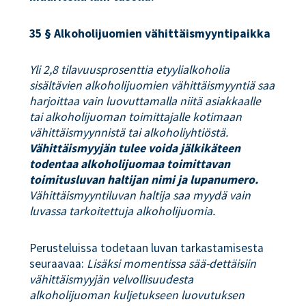
35 § Alkoholijuomien vähittäismyyntipaikka
Yli 2,8 tilavuusprosenttia etyylialkoholia
sisältävien alkoholijuomien vähittäismyyntiä saa
harjoittaa vain luovuttamalla niitä asiakkaalle
tai alkoholijuoman toimittajalle kotimaan
vähittäismyynnistä tai alkoholiyhtiöstä.
Vähittäismyyjän tulee voida jälkikäteen
todentaa alkoholijuomaa toimittavan
toimitusluvan haltijan nimi ja lupanumero.
Vähittäismyyntiluvan haltija saa myydä vain
luvassa tarkoitettuja alkoholijuomia.
Perusteluissa todetaan luvan tarkastamisesta
seuraavaa:
Lisäksi momentissa sää-dettäisiin
vähittäismyyjän velvollisuudesta
alkoholijuoman kuljetukseen luovutuksen