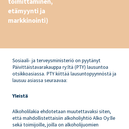
toimittaminen,
etämyynti ja
markkinointi)
Sosiaali- ja terveysministeriö on pyytänyt
Päivittäistavarakauppa ry:ltä (PTY) lausuntoa
otsikkoasiassa. PTY kiittää lausuntopyynnöstä ja
lausuu asiassa seuraavaa:
Yleistä
Alkoholilakia ehdotetaan muutettavaksi siten,
että mahdollistettaisiin alkoholiyhtiö Alko Oy:lle
sekä toimijoille, joilla on alkoholijuomien