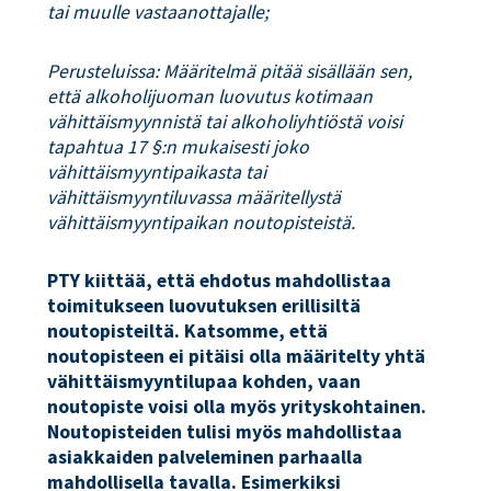
tai muulle vastaanottajalle;
Perusteluissa: Määritelmä pitää sisällään sen,
että alkoholijuoman luovutus kotimaan
vähittäismyynnistä tai alkoholiyhtiöstä voisi
tapahtua 17 §:n mukaisesti joko
vähittäismyyntipaikasta tai
vähittäismyyntiluvassa määritellystä
vähittäismyyntipaikan noutopisteistä.
PTY kiittää, että ehdotus mahdollistaa
toimitukseen luovutuksen erillisiltä
noutopisteiltä. Katsomme, että
noutopisteen ei pitäisi olla määritelty yhtä
vähittäismyyntilupaa kohden, vaan
noutopiste voisi olla myös yrityskohtainen.
Noutopisteiden tulisi myös mahdollistaa
asiakkaiden palveleminen parhaalla
mahdollisella tavalla. Esimerkiksi