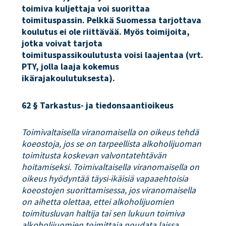
toimiva kuljettaja voi suorittaa
toimituspassin. Pelkkä Suomessa tarjottava
koulutus ei ole riittävää. Myös toimijoita,
jotka voivat tarjota
toimituspassikoulutusta voisi laajentaa (vrt.
PTY, jolla laaja kokemus
ikärajakoulutuksesta).
62 § Tarkastus- ja tiedonsaantioikeus
Toimivaltaisella viranomaisella on oikeus tehdä
koeostoja, jos se on tarpeellista alkoholijuoman
toimitusta koskevan valvontatehtävän
hoitamiseksi. Toimivaltaisella viranomaisella on
oikeus hyödyntää täysi-ikäisiä vapaaehtoisia
koeostojen suorittamisessa, jos viranomaisella
on aihetta olettaa, ettei alkoholijuomien
toimitusluvan haltija tai sen lukuun toimiva
alkoholijuomien toimittaja noudata laissa