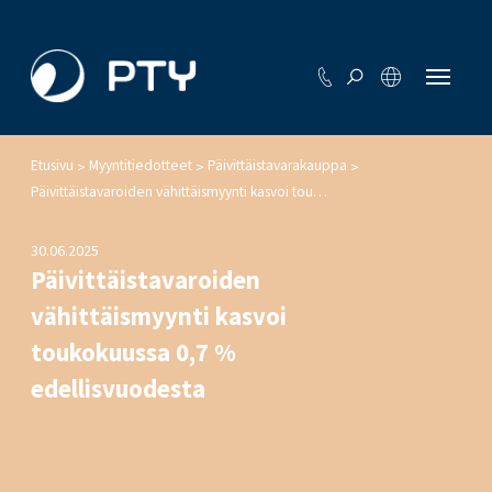
Etusivu
Myyntitiedotteet
Päivittäistavarakauppa
>
>
>
Päivittäistavaroiden vähittäismyynti kasvoi toukokuussa 0,7 % edellisvuodesta
30.06.2025
Päivittäistavaroiden
vähittäismyynti kasvoi
toukokuussa 0,7 %
edellisvuodesta