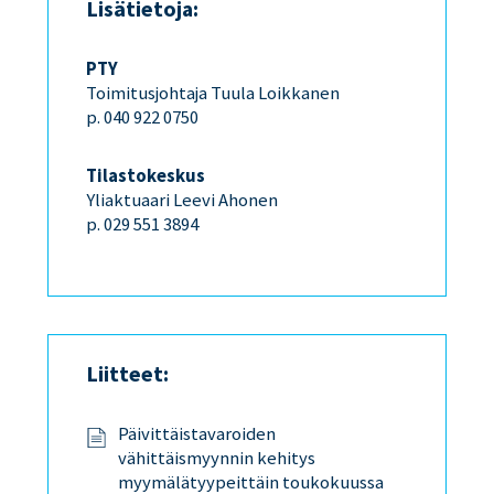
Lisätietoja:
PTY
Toimitusjohtaja Tuula Loikkanen
p. 040 922 0750
Tilastokeskus
Yliaktuaari Leevi Ahonen
p. 029 551 3894
Liitteet:
Päivittäistavaroiden
vähittäismyynnin kehitys
myymälätyypeittäin toukokuussa