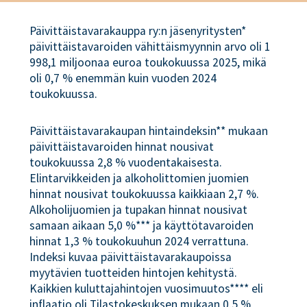
Päivittäistavarakauppa ry:n jäsenyritysten*
päivittäistavaroiden vähittäismyynnin arvo oli 1
998,1 miljoonaa euroa toukokuussa 2025, mikä
oli 0,7 % enemmän kuin vuoden 2024
toukokuussa.
Päivittäistavarakaupan hintaindeksin** mukaan
päivittäistavaroiden hinnat nousivat
toukokuussa 2,8 % vuodentakaisesta.
Elintarvikkeiden ja alkoholittomien juomien
hinnat nousivat toukokuussa kaikkiaan 2,7 %.
Alkoholijuomien ja tupakan hinnat nousivat
samaan aikaan 5,0 %*** ja käyttötavaroiden
hinnat 1,3 % toukokuuhun 2024 verrattuna.
Indeksi kuvaa päivittäistavarakaupoissa
myytävien tuotteiden hintojen kehitystä.
Kaikkien kuluttajahintojen vuosimuutos**** eli
inflaatio oli Tilastokeskuksen mukaan 0,5 %