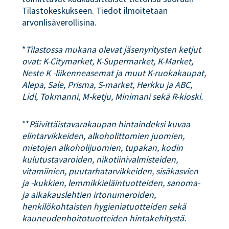
Tilastokeskukseen. Tiedot ilmoitetaan
arvonlisäverollisina.
*
Tilastossa mukana olevat jäsenyritysten ketjut
ovat: K-Citymarket, K-Supermarket, K-Market,
Neste K -liikenneasemat ja muut K-ruokakaupat,
Alepa, Sale, Prisma, S-market, Herkku ja ABC,
Lidl, Tokmanni, M-ketju, Minimani sekä R-kioski.
**
Päivittäistavarakaupan hintaindeksi kuvaa
elintarvikkeiden, alkoholittomien juomien,
mietojen alkoholijuomien, tupakan, kodin
kulutustavaroiden, nikotiinivalmisteiden,
vitamiinien, puutarhatarvikkeiden, sisäkasvien
ja -kukkien, lemmikkieläintuotteiden, sanoma-
ja aikakauslehtien irtonumeroiden,
henkilökohtaisten hygieniatuotteiden sekä
kauneudenhoitotuotteiden hintakehitystä.