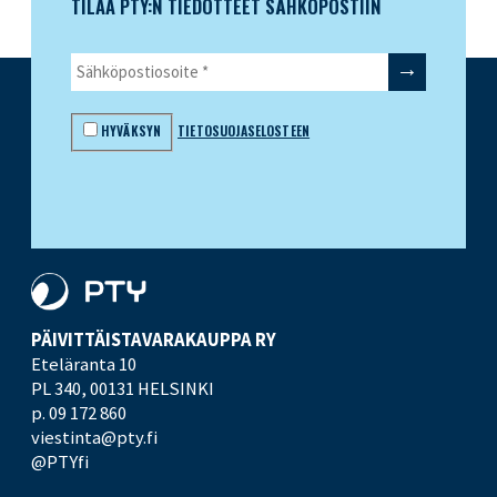
TILAA PTY:N TIEDOTTEET SÄHKÖPOSTIIN
HYVÄKSYN
TIETOSUOJASELOSTEEN
PÄIVITTÄISTAVARA­KAUPPA RY
Eteläranta 10
PL 340,
00131 HELSINKI
p. 09 172 860
viestinta@pty.fi
@PTYfi