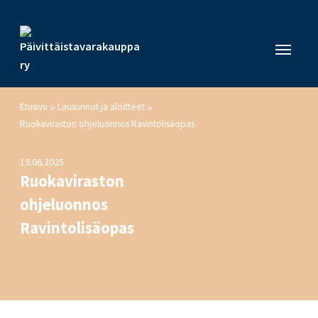
Etusivu
Lausunnot ja aloitteet
>
>
Ruokaviraston ohjeluonnos Ravintolisäopas
19.06.2025
Ruokaviraston
ohjeluonnos
Ravintolisäopas