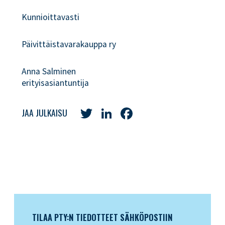
Kunnioittavasti
Päivittäistavarakauppa ry
Anna Salminen
erityisasiantuntija
Twitter
LinkedIn
Facebook
JAA JULKAISU
TILAA PTY:N TIEDOTTEET SÄHKÖPOSTIIN