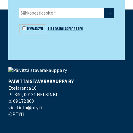
HYVÄKSYN
TIETOSUOJASELOSTEEN
PÄIVITTÄISTAVARA­KAUPPA RY
Eteläranta 10
PL 340,
00131 HELSINKI
p. 09 172 860
viestinta@pty.fi
@PTYfi