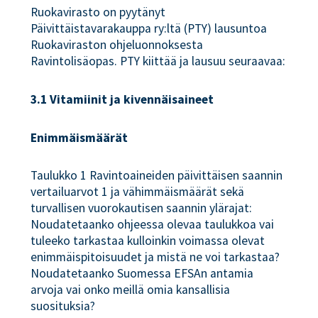
Ruokavirasto on pyytänyt
Päivittäistavarakauppa ry:ltä (PTY) lausuntoa
Ruokaviraston ohjeluonnoksesta
Ravintolisäopas. PTY kiittää ja lausuu seuraavaa:
3.1 Vitamiinit ja kivennäisaineet
Enimmäismäärät
Taulukko 1 Ravintoaineiden päivittäisen saannin
vertailuarvot 1 ja vähimmäismäärät sekä
turvallisen vuorokautisen saannin ylärajat:
Noudatetaanko ohjeessa olevaa taulukkoa vai
tuleeko tarkastaa kulloinkin voimassa olevat
enimmäispitoisuudet ja mistä ne voi tarkastaa?
Noudatetaanko Suomessa EFSAn antamia
arvoja vai onko meillä omia kansallisia
suosituksia?