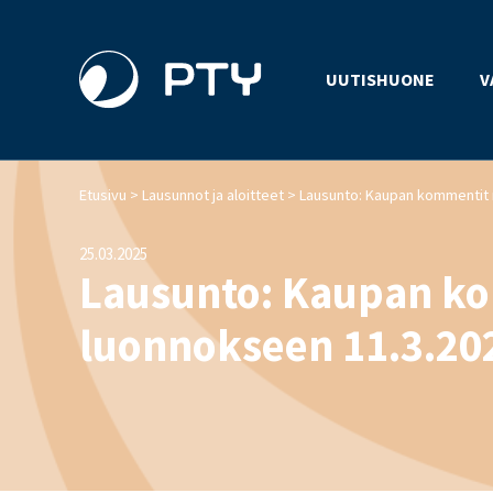
UUTISHUONE
V
>
>
Etusivu
Lausunnot ja aloitteet
25.03.2025
Lausunto: Kaupan k
luonnokseen 11.3.20