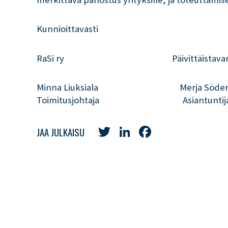
Kunnioittavasti
RaSi ry Päivittäistavaraka
Minna Liuksiala Merja Söders
Toimitusjohtaja Asiantuntij
Twitter
LinkedIn
Facebook
JAA JULKAISU