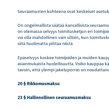
Seuraamusten kohteena ovat keskeiset asetukse
On ongelmallista säätää kansallisista seuraamu
on olemassa selvyys toimitusketjun eri toimij
voi olla mahdollinen vain silloin, kun toimituske
siitä huolimatta piittaa niistä.
Epäselvyys koskee toimijoiden ja muiden kaupp
asianmukaista huolellisuutta. Voiko kauppaa kä
tavoin, että ylempi jakeluporras on noudattanu
20 § Rikkomusmaksu
23 § Hallinnollinen seuraamusmaksu