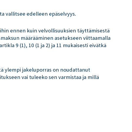
a vallitsee edelleen epäselvyys.
oihin ennen kuin velvollisuuksien täyttämisestä
amusmaksun määrääminen asetukseen viittaamalla
ikla 9 (1), 10 (1 ja 2) ja 11 mukaisesti eivätkä
ttä ylempi jakeluporras on noudattanut
tukseen vai tuleeko sen varmistaa ja millä