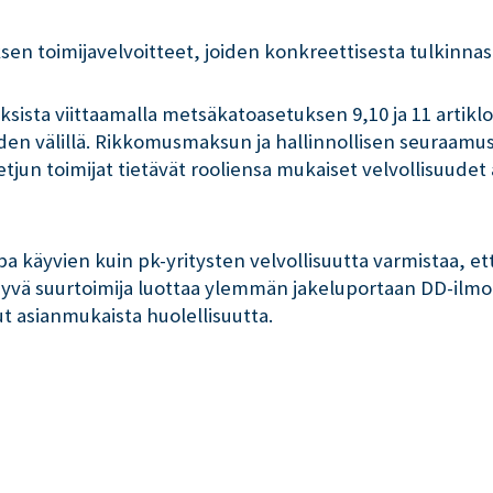
n toimijavelvoitteet, joiden konkreettisesta tulkinnast
ksista viittaamalla metsäkatoasetuksen 9,10 ja 11 artikl
oiden välillä. Rikkomusmaksun ja hallinnollisen seura
tjun toimijat tietävät rooliensa mukaiset velvollisuudet art
a käyvien kuin pk-yritysten velvollisuutta varmistaa, e
yvä suurtoimija luottaa ylemmän jakeluportaan DD-ilmoi
t asianmukaista huolellisuutta.