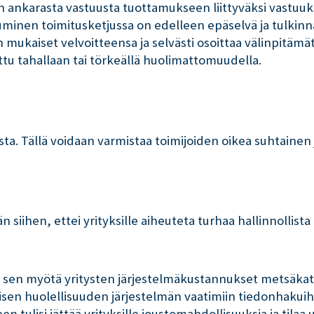
nkarasta vastuusta tuottamukseen liittyväksi vastuuksi 
uminen toimitusketjussa on edelleen epäselvä ja tulkin
en mukaiset velvoitteensa ja selvästi osoittaa välinpit
tu tahallaan tai törkeällä huolimattomuudella.
. Tällä voidaan varmistaa toimijoiden oikea suhtainen
hen, ettei yrityksille aiheuteta turhaa hallinnollista taak
 ja sen myötä yritysten järjestelmäkustannukset metsä
aisen huolellisuuden järjestelmän vaatimiin tiedonhakui
n tulisi jättää yrityksille joustomahdollisuuksia ja tilaa