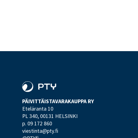
PÄIVITTÄISTAVARA­KAUPPA RY
Eteläranta 10
PL 340,
00131 HELSINKI
p. 09 172 860
viestinta@pty.fi