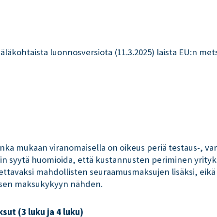
kohtaista luonnosversiota (11.3.2025) laista EU:n mets
 mukaan viranomaisella on oikeus periä testaus-, varas
in syytä huomioida, että kustannusten periminen yrity
ettavaksi mahdollisten seuraamusmaksujen lisäksi, eikä
yksen maksukykyyn nähden.
ut (3 luku ja 4 luku)