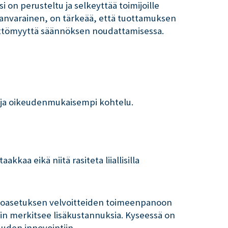
on perusteltu ja selkeyttää toimijoille
nanvarainen, on tärkeää, että tuottamuksen
ämättömyyttä säännöksen noudattamisessa.
 ja oikeudenmukaisempi kohtelu.
kaa eikä niitä rasiteta liiallisilla
katoasetuksen velvoitteiden toimeenpanoon
hin merkitsee lisäkustannuksia. Kyseessä on
 uuden innovointiin.