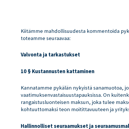
Kiitämme mahdollisuudesta kommentoida pykälä
toteamme seuraavaa:
Valvonta ja tarkastukset
10 § Kustannusten kattaminen
Kannatamme pykälän nykyistä sanamuotoa, jonka
vaatimuksenvastaisuustapauksissa. On kuitenk
rangaistusluonteisen maksun, joka tulee maks
kohtuuttomaksi teon moitittavuuteen ja yrit
Hallinnolliset seuraamukset ja seuraamusmaks