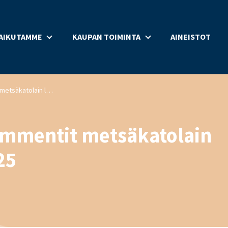
AIKUTAMME
KAUPAN TOIMINTA
AINEISTOT
Lausunto: Kaupan kommentit metsäkatolain luonnokseen 11.3.2025
ommentit metsäkatolain
25