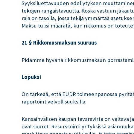
Syyksiluettavuuden edellytyksen muuttaminen a
tekojen rangaistavuutta. Koska vastuun jakaut
raja on tasolla, jossa tekijä ymmärtää asetuks
Maksu tulisi määrätä, kun rikkomus on toteutet
21 § Rikkomusmaksun suuruus
Pidämme hyvänä rikkomusmaksun porrastamista
Lopuksi
On tärkeää, että EUDR toimeenpanossa pyritään sii
raportointivelvollisuuksilla.
Kansainvälisen kaupan tavaravirta on valtava
ovat suuret. Resurssointi yrityksissä asianmuk
merkittävä panostus yrityksille, ja toteuttamisee