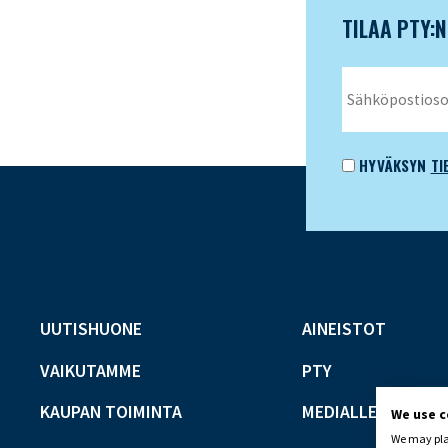
TILAA PTY:
HYVÄKSYN
TI
UUTISHUONE
AINEISTOT
VAIKUTAMME
PTY
KAUPAN TOIMINTA
MEDIALLE
We use 
We may plac