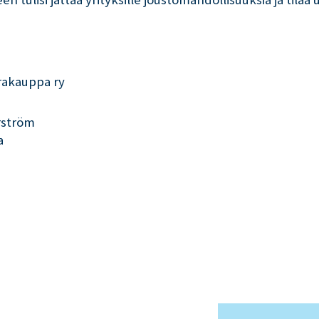
uppa ry
tröm
a