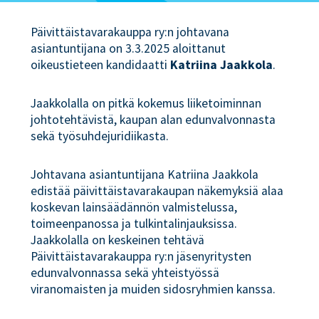
Päivittäistavarakauppa ry:n johtavana
asiantuntijana on 3.3.2025 aloittanut
oikeustieteen kandidaatti
Katriina Jaakkola
.
Jaakkolalla on pitkä kokemus liiketoiminnan
johtotehtävistä, kaupan alan edunvalvonnasta
sekä työsuhdejuridiikasta.
Johtavana asiantuntijana Katriina Jaakkola
edistää päivittäistavarakaupan näkemyksiä alaa
koskevan lainsäädännön valmistelussa,
toimeenpanossa ja tulkintalinjauksissa.
Jaakkolalla on keskeinen tehtävä
Päivittäistavarakauppa ry:n jäsenyritysten
edunvalvonnassa sekä yhteistyössä
viranomaisten ja muiden sidosryhmien kanssa.