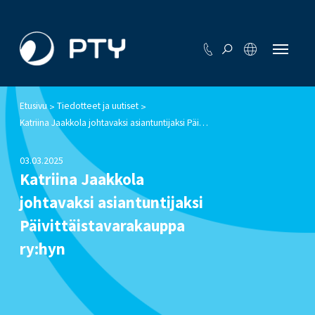
Etusivu
Tiedotteet ja uutiset
>
>
Katriina Jaakkola johtavaksi asiantuntijaksi Päivittäistavarakauppa ry:hyn
03.03.2025
Katriina Jaakkola
johtavaksi asiantuntijaksi
Päivittäistavarakauppa
ry:hyn