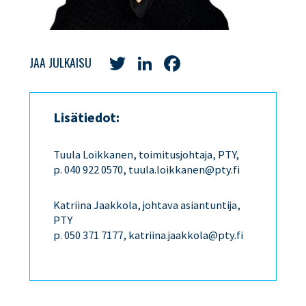
Twitter
LinkedIn
Facebook
JAA JULKAISU
Lisätiedot:
Tuula Loikkanen, toimitusjohtaja, PTY,
p. 040 922 0570, tuula.loikkanen@pty.fi
Katriina Jaakkola, johtava asiantuntija,
PTY
p. 050 371 7177, katriina.jaakkola@pty.fi