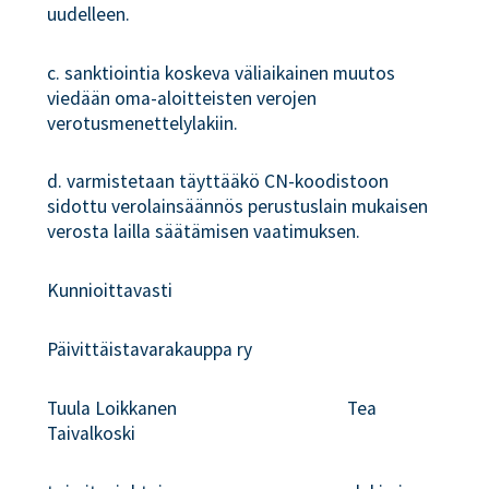
uudelleen.
c. sanktiointia koskeva väliaikainen muutos
viedään oma-aloitteisten verojen
verotusmenettelylakiin.
d. varmistetaan täyttääkö CN-koodistoon
sidottu verolainsäännös perustuslain mukaisen
verosta lailla säätämisen vaatimuksen.
Kunnioittavasti
Päivittäistavarakauppa ry
Tuula Loikkanen Tea
Taivalkoski