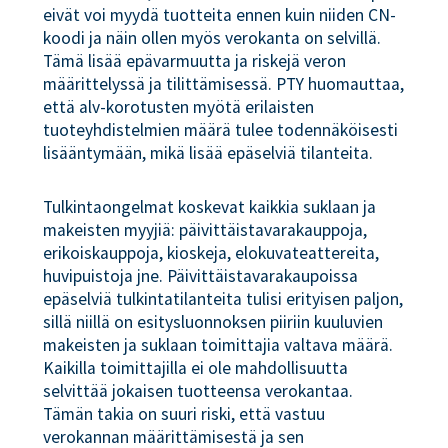
eivät voi myydä tuotteita ennen kuin niiden CN-
koodi ja näin ollen myös verokanta on selvillä.
Tämä lisää epävarmuutta ja riskejä veron
määrittelyssä ja tilittämisessä. PTY huomauttaa,
että alv-korotusten myötä erilaisten
tuoteyhdistelmien määrä tulee todennäköisesti
lisääntymään, mikä lisää epäselviä tilanteita.
Tulkintaongelmat koskevat kaikkia suklaan ja
makeisten myyjiä: päivittäistavarakauppoja,
erikoiskauppoja, kioskeja, elokuvateattereita,
huvipuistoja jne. Päivittäistavarakaupoissa
epäselviä tulkintatilanteita tulisi erityisen paljon,
sillä niillä on esitysluonnoksen piiriin kuuluvien
makeisten ja suklaan toimittajia valtava määrä.
Kaikilla toimittajilla ei ole mahdollisuutta
selvittää jokaisen tuotteensa verokantaa.
Tämän takia on suuri riski, että vastuu
verokannan määrittämisestä ja sen