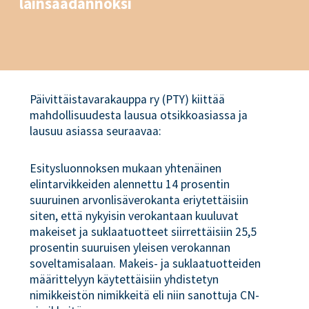
lainsäädännöksi
Päivittäistavarakauppa ry (PTY) kiittää
mahdollisuudesta lausua otsikkoasiassa ja
lausuu asiassa seuraavaa:
Esitysluonnoksen mukaan yhtenäinen
elintarvikkeiden alennettu 14 prosentin
suuruinen arvonlisäverokanta eriytettäisiin
siten, että nykyisin verokantaan kuuluvat
makeiset ja suklaatuotteet siirrettäisiin 25,5
prosentin suuruisen yleisen verokannan
soveltamisalaan. Makeis- ja suklaatuotteiden
määrittelyyn käytettäisiin yhdistetyn
nimikkeistön nimikkeitä eli niin sanottuja CN-