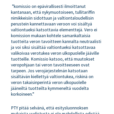
”komissio on epävirallisesti ilmoittanut
kantanaan, että nykymuotoiseen, tullitariffin
nimikkeisiin sidottuun ja valtiontaloudellisin
perustein kannettavaan veroon voi sisältyä
valtiontueksi katsottavia elementtejä. Vero ei
komission mukaan kohtele samankaltaisia
tuotteita veron tavoitteen kannalta neutraalisti
ja voi siksi sisältää valtiontueksi katsottavaa
valikoivaa verotukea veron ulkopuolelle jääville
tuotteille. Komissio katsoo, että muutokset
veropohjaan tai veron tavoitteeseen ovat
tarpeen. Jos verojärjestelmän katsotaan
sisältävän kiellettyä valtiontukea, riskinä on
veron takaisinperintä veron ulkopuolelle
jääneiltä tuotteilta kymmeneltä vuodelta
korkoineen.”
PTY pitää selvänä, että esitysluonnoksen
mukaista uudistusta ei ole mahdollista edistää