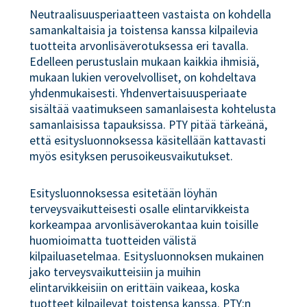
Neutraalisuusperiaatteen vastaista on kohdella
samankaltaisia ja toistensa kanssa kilpailevia
tuotteita arvonlisäverotuksessa eri tavalla.
Edelleen perustuslain mukaan kaikkia ihmisiä,
mukaan lukien verovelvolliset, on kohdeltava
yhdenmukaisesti. Yhdenvertaisuusperiaate
sisältää vaatimukseen samanlaisesta kohtelusta
samanlaisissa tapauksissa. PTY pitää tärkeänä,
että esitysluonnoksessa käsitellään kattavasti
myös esityksen perusoikeusvaikutukset.
Esitysluonnoksessa esitetään löyhän
terveysvaikutteisesti osalle elintarvikkeista
korkeampaa arvonlisäverokantaa kuin toisille
huomioimatta tuotteiden välistä
kilpailuasetelmaa. Esitysluonnoksen mukainen
jako terveysvaikutteisiin ja muihin
elintarvikkeisiin on erittäin vaikeaa, koska
tuotteet kilpailevat toistensa kanssa. PTY:n