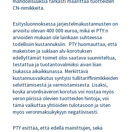
mahdollisuuksia tarkasti määrittää tuotteiden
CN-nimikkeitä.
Esitysluonnoksessa järjestelmäkustannusten on
arvioitu olevan 400 000 euroa, mikä ei PTY:n
arvioiden mukaan ole lainkaan suhteessa
todellisiin kustannuksiin. PTY huomauttaa, että
makeisten ja suklaan alv-korotuksen
edellyttämät toimet olisi saatava suunniteltua,
testattua ja tuotantovalmiiksi aivan liian
tiukassa aikaikkunassa. Merkittävä
kustannusvaikutus syntyisi tullitariffinimikkeiden
selvittämisestä ja varmistamisesta. Lisäksi,
koska arvonlisäveron korotus voi nostaa myös
veron piirissä olevien tuotteiden hintoja, voi
tämä vaikuttaa yhtiöiden tulotasoon ja siten
myös veronmaksukykyyn negatiivisesti.
PTY esittää, että edellä mainittujen, sekä