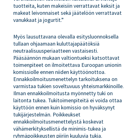
tuotteita, kuten makeisiin verrattavat keksit ja
makeat leivonnaiset sekä jäätelöön verrattavat
vanukkaat ja jogurtit.”
Myös lausuttavana olevalla esitysluonnoksella
tullaan ohjaamaan kuluttajapäätöksiä
neutraalisuusperiaatteen vastaisesti.
Pääsäännön mukaan valtiontueksi katsottavat
toimenpiteet on ilmoitettava Euroopan unionin
komissiolle ennen niiden käyttöönottoa.
Ennakkoilmoitusmenettelyn tarkoituksena on
varmistaa tukien soveltuvuus yhteismarkkinoille.
Ilman ennakkoilmoitusta myönnetty tuki on
laitonta tukea. Tukitoimenpiteitä ei voida ottaa
käyttöön ennen kuin komissio on hyväksynyt
tukijärjestelmän. Poikkeukset
ennakkoilmoitusmenettelystä koskevat
vähämerkityksellistä de minimis-tukea ja
ryhmäpoikkeusten piiriin kuuluvia tukia.