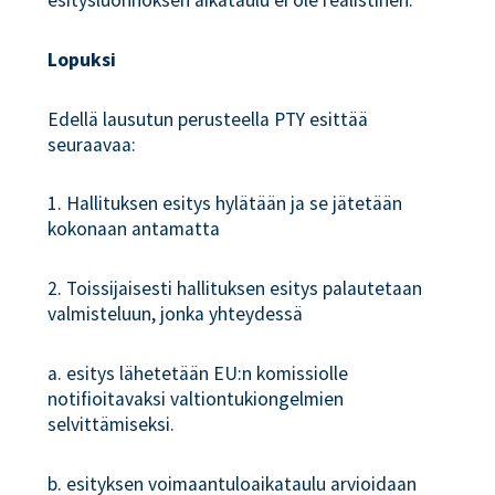
esitysluonnoksen aikataulu ei ole realistinen.
Lopuksi
Edellä lausutun perusteella PTY esittää
seuraavaa:
1. Hallituksen esitys hylätään ja se jätetään
kokonaan antamatta
2. Toissijaisesti hallituksen esitys palautetaan
valmisteluun, jonka yhteydessä
a. esitys lähetetään EU:n komissiolle
notifioitavaksi valtiontukiongelmien
selvittämiseksi.
b. esityksen voimaantuloaikataulu arvioidaan