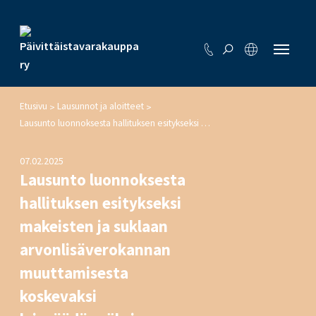
Etusivu
Lausunnot ja aloitteet
>
>
Lausunto luonnoksesta hallituksen esitykseksi makeisten ja suklaan arvonlisäverokannan muuttamisesta koskevaksi lainsäädännöksi
07.02.2025
Lausunto luonnoksesta
hallituksen esitykseksi
makeisten ja suklaan
arvonlisäverokannan
muuttamisesta
koskevaksi