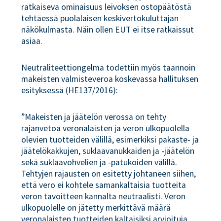
ratkaiseva ominaisuus leivoksen ostopäätöstä
tehtäessä puolalaisen keskivertokuluttajan
näkökulmasta. Näin ollen EUT ei itse ratkaissut
asiaa.
Neutraliteettiongelma todettiin myös taannoin
makeisten valmisteveroa koskevassa hallituksen
esityksessä (HE137/2016):
”Makeisten ja jäätelön verossa on tehty
rajanvetoa veronalaisten ja veron ulkopuolella
olevien tuotteiden välillä, esimerkiksi pakaste- ja
jäätelökakkujen, suklaavanukkaiden ja -jäätelön
sekä suklaavohvelien ja -patukoiden välillä.
Tehtyjen rajausten on esitetty johtaneen siihen,
että vero ei kohtele samankaltaisia tuotteita
veron tavoitteen kannalta neutraalisti. Veron
ulkopuolelle on jätetty merkittävä määrä
veronalaisten tuotteiden kaltaisiksi arvioituja