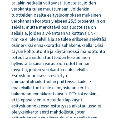
tälläkin hetkellä valtavasti tuotteita, joiden
verokanta tulee muuttumaan. Joidenkin
tuotteiden osalta esitysluonnoksen mukainen
verokannan korotus yleiseen 25,5 prosenttiin on
selvää, mutta merkittävä osa tuotteista on
sellaisia, joiden alv-kantaan vaikuttava CN-
nimike ei ole selvillä ja se tulee erikseen selvittää
esimerkiksi ennakkoratkaisuhakemuksella. Olisi
täysin kohtuutonta ja käytännössä mahdotonta
toteuttaa niiden tuotteiden kerääminen
hyllyistä takaisin varastoon odottamaan
myyntiä, joiden verokanta ei ole selvillä.
Esitysluonnoksessa esitetyn
voimaantuloaikataulun puitteissa kaikille
epäselville tuotteille ei myöskään keritä
hakemaan ennakkoratkaisua. PTY toteaakin,
että epäselvien tuotteiden läpikäynti
esitysluonnoksessa esitetyssä aikataulussa ei
ole yksinkertaisesti mahdollista, joten