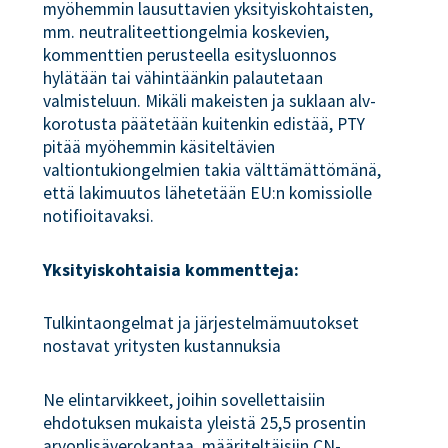
myöhemmin lausuttavien yksityiskohtaisten,
mm. neutraliteettiongelmia koskevien,
kommenttien perusteella esitysluonnos
hylätään tai vähintäänkin palautetaan
valmisteluun. Mikäli makeisten ja suklaan alv-
korotusta päätetään kuitenkin edistää, PTY
pitää myöhemmin käsiteltävien
valtiontukiongelmien takia välttämättömänä,
että lakimuutos lähetetään EU:n komissiolle
notifioitavaksi.
Yksityiskohtaisia kommentteja:
Tulkintaongelmat ja järjestelmämuutokset
nostavat yritysten kustannuksia
Ne elintarvikkeet, joihin sovellettaisiin
ehdotuksen mukaista yleistä 25,5 prosentin
arvonlisäverokantaa, määriteltäisiin CN-