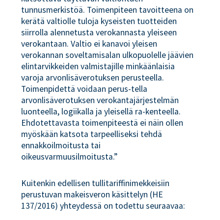
tunnusmerkistöä. Toimenpiteen tavoitteena on
kerätä valtiolle tuloja kyseisten tuotteiden
siirrolla alennetusta verokannasta yleiseen
verokantaan. Valtio ei kanavoi yleisen
verokannan soveltamisalan ulkopuolelle jäävien
elintarvikkeiden valmistajille minkäänlaisia
varoja arvonlisäverotuksen perusteella.
Toimenpidettä voidaan perus-tella
arvonlisäverotuksen verokantajärjestelmän
luonteella, logiikalla ja yleisellä ra-kenteella.
Ehdotettavasta toimenpiteestä ei näin ollen
myöskään katsota tarpeelliseksi tehdä
ennakkoilmoitusta tai
oikeusvarmuusilmoitusta.”
Kuitenkin edellisen tullitariffinimekkeisiin
perustuvan makeisveron käsittelyn (HE
137/2016) yhteydessä on todettu seuraavaa: