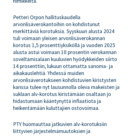
nimikkeitä.
Petteri Orpon hallituskaudella
arvonlisäverokantoihin on kohdistunut
merkittäviä korotuksia. Syyskuun alusta 2024
tuli voimaan yleisen arvonlisäverokannan
korotus 1,5 prosenttiyksiköllä ja vuoden 2025
alusta astui voimaan 10 prosentin verokannan
soveltamisalaan kuuluvien hyödykkeiden siirto
14 prosenttiin, lukuun ottamatta sanoma- ja
aikakauslehtiä. Yhdessä muiden
arvonlisäverotukseen kohdistuvien kiristysten
kanssa tulee nyt lausunnolla oleva makeisten ja
suklaan alv-korotus kiristämään osaltaan jo
hidastumaan kääntynyttä inflaatiota ja
heikentämään kuluttajien ostovoimaa.
PTY huomauttaa jatkuvien alv-korotuksiin
liittyvien järjestelmämuutoksien ja