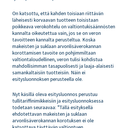
On katsottu, että kahden toisiaan riittävän
läheisesti korvaavan tuotteen toisistaan
poikkeava verokohtelu on valtiontukisäännösten
kannalta oikeutettua vain, jos se on veron
tavoitteen kannalta perusteltua. Koska
makeisten ja suklaan arvonlisäverokannan
korottamisen tavoite on pohjimmiltaan
valtiontaloudellinen, veron tulisi kohdistua
mahdollisimman tasapuolisesti ja laaja-alaisesti
samankaltaisiin tuotteisiin. Näin ei
esitysluonnoksen perusteella ole.
Nyt käsillä oleva esitysluonnos perustuu
tullitariffinimikkeisiin ja esitysluonnoksessa
todetaan seuraavaa: ”Tällä esityksellä
ehdotettavan makeisten ja suklaan
arvonlisäverokannan korotuksen ei ole
katsottava täyttävän valtiontuen