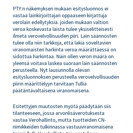
PTY:n näkemyksen mukaan esitysluonnos ei
vastaa lainkirjoittajan oppaaseen kirjattuja
verolain edellytyksiä. joiden mukaan valtion
veroa koskevasta laista tulee yksiselitteisesti
ilmetä verovelvollisuuden piiri. Lain säännösten
tulee olla niin tarkkoja, että lakia soveltavien
viranomaisten harkinta veroa määrättäessä on
sidottua harkintaa. Näin ollen veron määrä on
yleensä voitava laskea suoraan lain säännösten
perusteella. Nyt lausunnolla olevan
esitysluonnoksen perusteella verovelvollisuuden
piirin määrittelyyn tarvitaan Tullia
päätäntävaltaisena viranomaisena.
Esitettyjen muutosten myötä päädytään siis
tilanteeseen, jossa arvonlisäverotuksesta
vastaa Verohallinto, mutta tuotteiden CN-
nimikkeiden tulkinnassa vastuuviranomaisena