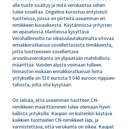
alle tuote sisältyy ja mitä verokantaa siihen
tulee soveltaa. Ongelma korostuu erityisesti
tuotteissa, joissa on piirteitä useamman eri
nimikkeen kuvauksesta. Käytännössä yritysten
on epäselvissä tilanteissa kysyttävä
Verohallinnolta tai oikaisulautakunnalta sitovaa
ennakkoratkaisua sovellettavasta nimikkeestä,
jotta tuotteeseen sovellettava
arvonlisäverokanta on ylipäätään mahdollista
määrittää. Vuoden alusta voimaan tulleen
hinnaston mukaan ennakkoratkaisun hinta
yritykselle on 510 eurosta 5 040 euroon riippuen
tahosta, jolta sitä kysytään.
On selvää, että useamman tuotteen CN-
nimikkeen määrittäminen tulee olemaan hyvin
kallista yrityksille. Kaupan on kuitenkin käytävä
kaikkien tuotteiden CN-nimikkeet läpi, ja
varmistettava, että verokanta on oikea. Kaupat