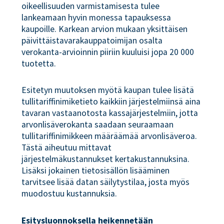
oikeellisuuden varmistamisesta tulee
lankeamaan hyvin monessa tapauksessa
kaupoille. Karkean arvion mukaan yksittäisen
päivittäistavarakauppatoimijan osalta
verokanta-arvioinnin piiriin kuuluisi jopa 20 000
tuotetta.
Esitetyn muutoksen myötä kaupan tulee lisätä
tullitariffinimiketieto kaikkiin järjestelmiinsä aina
tavaran vastaanotosta kassajärjestelmiin, jotta
arvonlisäverokanta saadaan seuraamaan
tullitariffinimikkeen määräämää arvonlisäveroa.
Tästä aiheutuu mittavat
järjestelmäkustannukset kertakustannuksina.
Lisäksi jokainen tietosisällön lisääminen
tarvitsee lisää datan säilytystilaa, josta myös
muodostuu kustannuksia.
Esitysluonnoksella heikennetään