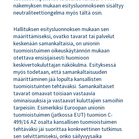
näkemyksen mukaan esitysluonnokseen sisältyy
neutraliteettiongelma myös tältä osin.
Hallituksen esitysluonnoksen mukaan sen
määrittämiseksi, ovatko tavarat tai palvelut
keskenään samankaltaisia, on unionin
tuomioistuimen oikeuskäytännön mukaan
otettava ensisijaisesti huomioon
keskivertokuluttajan näkökulma. Esityksessä
myös todetaan, että samankaltaisuuden
määrittäminen jää lopulta kansallisten
tuomioistuinten tehtäväksi. Samankaltaiset
tavarat omaavat toisiaan vastaavia
ominaisuuksia ja vastaavat kuluttajien samoihin
tarpeisiin. Esimerkiksi Euroopan unionin
tuomioistuimen (jatkossa EUT) tuomion C-
499/16 AZ osalta kansallisen tuomioistuimen
tehtäväksi jäi suorittaa konkreettinen tutkimus
sen selvittämiseksi, onko säilyvyysaika