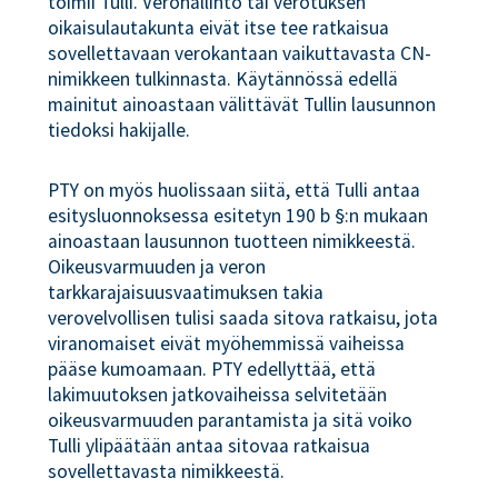
toimii Tulli. Verohallinto tai verotuksen
oikaisulautakunta eivät itse tee ratkaisua
sovellettavaan verokantaan vaikuttavasta CN-
nimikkeen tulkinnasta. Käytännössä edellä
mainitut ainoastaan välittävät Tullin lausunnon
tiedoksi hakijalle.
PTY on myös huolissaan siitä, että Tulli antaa
esitysluonnoksessa esitetyn 190 b §:n mukaan
ainoastaan lausunnon tuotteen nimikkeestä.
Oikeusvarmuuden ja veron
tarkkarajaisuusvaatimuksen takia
verovelvollisen tulisi saada sitova ratkaisu, jota
viranomaiset eivät myöhemmissä vaiheissa
pääse kumoamaan. PTY edellyttää, että
lakimuutoksen jatkovaiheissa selvitetään
oikeusvarmuuden parantamista ja sitä voiko
Tulli ylipäätään antaa sitovaa ratkaisua
sovellettavasta nimikkeestä.