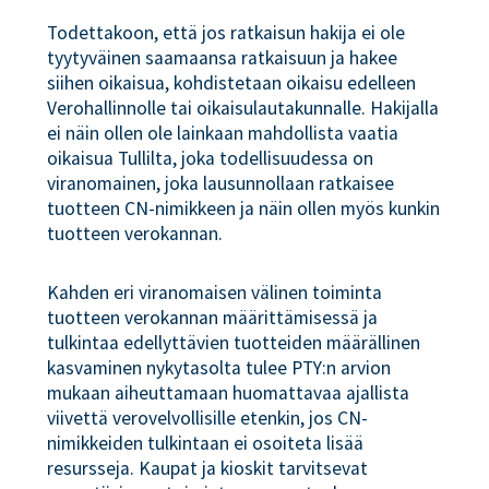
Todettakoon, että jos ratkaisun hakija ei ole
tyytyväinen saamaansa ratkaisuun ja hakee
siihen oikaisua, kohdistetaan oikaisu edelleen
Verohallinnolle tai oikaisulautakunnalle. Hakijalla
ei näin ollen ole lainkaan mahdollista vaatia
oikaisua Tullilta, joka todellisuudessa on
viranomainen, joka lausunnollaan ratkaisee
tuotteen CN-nimikkeen ja näin ollen myös kunkin
tuotteen verokannan.
Kahden eri viranomaisen välinen toiminta
tuotteen verokannan määrittämisessä ja
tulkintaa edellyttävien tuotteiden määrällinen
kasvaminen nykytasolta tulee PTY:n arvion
mukaan aiheuttamaan huomattavaa ajallista
viivettä verovelvollisille etenkin, jos CN-
nimikkeiden tulkintaan ei osoiteta lisää
resursseja. Kaupat ja kioskit tarvitsevat