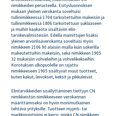
nimikkeiden perusteella. Esitysluonnoksen
mukaan yleinen verokanta soveltuisi
tullinimikkeessä 1704 tarkoitettuihin makeisiin ja
tullinimikkeessä 1806 tarkoitettuun suklaaseen
ja muihin kaakaota sisältäviin elin-
tarvikevalmisteisiin. Edellä mainittujen lisäksi
yleinen arvonlisäverokanta soveltuisi myös
nimikkeen 2106 90 alaisiin muilla kuin sokerilla
makeutettuihin makeisiin, sekä nimikkeen 1905
32 mukaisiin vohveleihin ja vohvelikekseihin.
Korotuksen ulkopuolelle on rajattu
nimikkeeseen 1905 sisältyvät muut tuotteet,
kuten kakut, leivokset, keksit ja pikkuleivät.
Elintarvikkeiden sisällyttäminen tiettyyn CN
nimikkeistön nimikkeeseen verokannan
määrittämiseksi on hyvin monimutkainen
tehtävä yrityksille. Tuotteen myynti- tai
markkinointinimi ei kerro, minkä CN nimikkeen