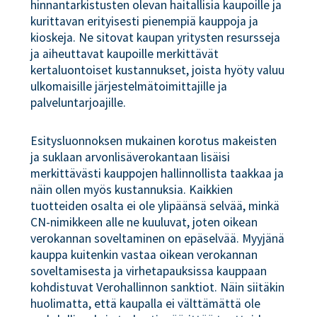
hinnantarkistusten olevan haitallisia kaupoille ja
kurittavan erityisesti pienempiä kauppoja ja
kioskeja. Ne sitovat kaupan yritysten resursseja
ja aiheuttavat kaupoille merkittävät
kertaluontoiset kustannukset, joista hyöty valuu
ulkomaisille järjestelmätoimittajille ja
palveluntarjoajille.
Esitysluonnoksen mukainen korotus makeisten
ja suklaan arvonlisäverokantaan lisäisi
merkittävästi kauppojen hallinnollista taakkaa ja
näin ollen myös kustannuksia. Kaikkien
tuotteiden osalta ei ole ylipäänsä selvää, minkä
CN-nimikkeen alle ne kuuluvat, joten oikean
verokannan soveltaminen on epäselvää. Myyjänä
kauppa kuitenkin vastaa oikean verokannan
soveltamisesta ja virhetapauksissa kauppaan
kohdistuvat Verohallinnon sanktiot. Näin siitäkin
huolimatta, että kaupalla ei välttämättä ole