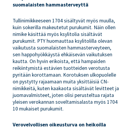
suomalaisten hammasterveyttä
Tullinimikkeeseen 1704 sisältyvät myös muulla,
kuin sokerilla makeutetut purukumit. Näin ollen
nimike käsittää myös ksylitolia sisältävät
purukumit. PTY huomauttaa ksylitolilla olevan
vaikutusta suomalaisten hammasterveyteen,
sen happohyökkäystä ehkäisevän vaikutuksen
kautta. On hyvin erikoista, että hampaiden
reikiintymistä estävien tuotteiden verotusta
pyritään korottamaan. Korotuksen ulkopuolelle
on pystytty rajaamaan muita yksittäisiä CN-
nimikkeitä, kuten kaakaota sisältävät levitteet ja
juomavalmisteet, joten olisi perusteltua rajata
yleisen verokannan soveltamisalasta myös 1704
10 mukaiset purukumit.
Verovelvollisen oikeusturva on heikoilla