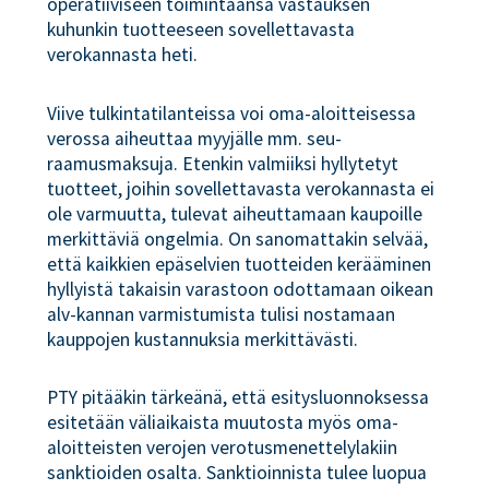
operatiiviseen toimintaansa vastauksen
kuhunkin tuotteeseen sovellettavasta
verokannasta heti.
Viive tulkintatilanteissa voi oma-aloitteisessa
verossa aiheuttaa myyjälle mm. seu-
raamusmaksuja. Etenkin valmiiksi hyllytetyt
tuotteet, joihin sovellettavasta verokannasta ei
ole varmuutta, tulevat aiheuttamaan kaupoille
merkittäviä ongelmia. On sanomattakin selvää,
että kaikkien epäselvien tuotteiden kerääminen
hyllyistä takaisin varastoon odottamaan oikean
alv-kannan varmistumista tulisi nostamaan
kauppojen kustannuksia merkittävästi.
PTY pitääkin tärkeänä, että esitysluonnoksessa
esitetään väliaikaista muutosta myös oma-
aloitteisten verojen verotusmenettelylakiin
sanktioiden osalta. Sanktioinnista tulee luopua