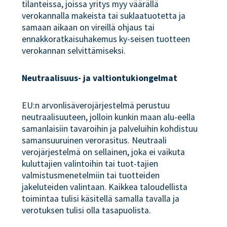
tilanteissa, joissa yritys myy väärällä
verokannalla makeista tai suklaatuotetta ja
samaan aikaan on vireillä ohjaus tai
ennakkoratkaisuhakemus ky-seisen tuotteen
verokannan selvittämiseksi.
Neutraalisuus- ja valtiontukiongelmat
EU:n arvonlisäverojärjestelmä perustuu
neutraalisuuteen, jolloin kunkin maan alu-eella
samanlaisiin tavaroihin ja palveluihin kohdistuu
samansuuruinen verorasitus. Neutraali
verojärjestelmä on sellainen, joka ei vaikuta
kuluttajien valintoihin tai tuot-tajien
valmistusmenetelmiin tai tuotteiden
jakeluteiden valintaan. Kaikkea taloudellista
toimintaa tulisi käsitellä samalla tavalla ja
verotuksen tulisi olla tasapuolista.