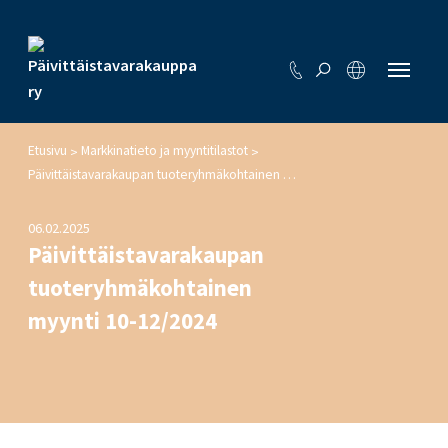
Etusivu
Markkinatieto ja myyntitilastot
>
>
Päivittäistavarakaupan tuoteryhmäkohtainen myynti 10-12/2024
06.02.2025
Päivittäistavarakaupan
tuoteryhmäkohtainen
myynti 10-12/2024