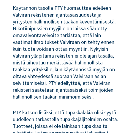
Käytännön tasolla PTY huomauttaa edelleen
Valviran rekisterien ajantasaisuudesta ja
yritysten hallinnollisen taakan keventämisestä.
Nikotiinipussien myyjille on laissa säädetty
omavalvontavelvoite tarkistaa, että lain
vaatimat ilmoitukset Valviraan on tehty ennen
kuin tuote voidaan ottaa myyntiin. Nykyisin
Valviran ylläpitämä rekisteri ei ole ajan tasalla,
mistä aiheutuu merkittävää hallinnollista
taakkaa yrityksille, kun käytännössä myyjän on
oltava yhteydessä suoraan Valviraan asian
selvittämiseksi. PTY edellyttää, että Valviran
rekisteri saatetaan ajantasaiseksi toimijoiden
hallinnollisen taakan minimoimiseksi.
PTY katsoo lisäksi, että tupakkalakia olisi syytä
uudelleen tarkastella tupakkajäljitelmien osalta.
Tuotteet, joissa ei ole lainkaan tupakkaa tai