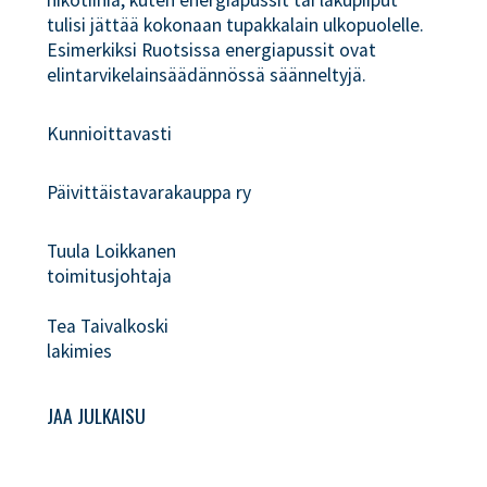
nikotiinia, kuten energiapussit tai lakupiiput
tulisi jättää kokonaan tupakkalain ulkopuolelle.
Esimerkiksi Ruotsissa energiapussit ovat
elintarvikelainsäädännössä säänneltyjä.
Kunnioittavasti
Päivittäistavarakauppa ry
Tuula Loikkanen
toimitusjohtaja
Tea Taivalkoski
lakimies
JAA JULKAISU