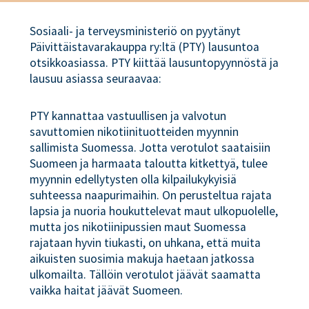
Sosiaali- ja terveysministeriö on pyytänyt
Päivittäistavarakauppa ry:ltä (PTY) lausuntoa
otsikkoasiassa. PTY kiittää lausuntopyynnöstä ja
lausuu asiassa seuraavaa:
PTY kannattaa vastuullisen ja valvotun
savuttomien nikotiinituotteiden myynnin
sallimista Suomessa. Jotta verotulot saataisiin
Suomeen ja harmaata taloutta kitkettyä, tulee
myynnin edellytysten olla kilpailukykyisiä
suhteessa naapurimaihin. On perusteltua rajata
lapsia ja nuoria houkuttelevat maut ulkopuolelle,
mutta jos nikotiinipussien maut Suomessa
rajataan hyvin tiukasti, on uhkana, että muita
aikuisten suosimia makuja haetaan jatkossa
ulkomailta. Tällöin verotulot jäävät saamatta
vaikka haitat jäävät Suomeen.