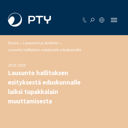
Etusivu
Lausunnot ja aloitteet
>
>
Lausunto hallituksen esityksestä eduskunnalle laiksi tupakkalain muuttamisesta
20.01.2025
Lausunto hallituksen
esityksestä eduskunnalle
laiksi tupakkalain
muuttamisesta