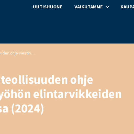
UUTISHUONE
VAIKUTAMME
KAUPA
Kaupan ja elintarviketeollisuuden ohje viestintään ja yhteistyöhön elintarvikkeiden takaisinvetotilanteissa (2024)
eteollisuuden ohje
työhön elintarvikkeiden
sa (2024)