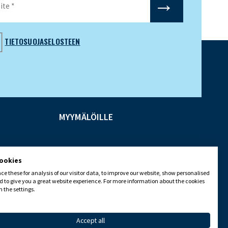
TIETOSUOJASELOSTEEN
MYYMÄLÖILLE
cookies
e these for analysis of our visitor data, to improve our website, show personalised
 to give you a great website experience. For more information about the cookies
 the settings.
Accept all