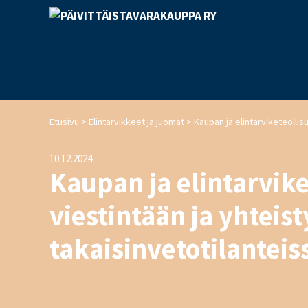
>
>
Etusivu
Elintarvikkeet ja juomat
10.12.2024
Kaupan ja elintarvik
viestintään ja yhteis
takaisinvetotilanteis