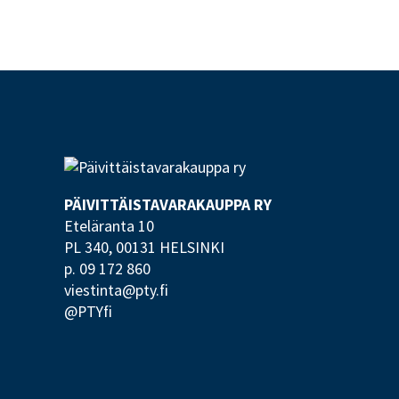
PÄIVITTÄISTAVARA­KAUPPA RY
Eteläranta 10
PL 340,
00131 HELSINKI
p. 09 172 860
viestinta@pty.fi
@PTYfi