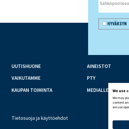
HYVÄKSYN
UUTISHUONE
AINEISTOT
VAIKUTAMME
PTY
KAUPAN TOIMINTA
MEDIALLE
We use 
We may plac
content and
we use open
Tietosuoja ja käyttöehdot