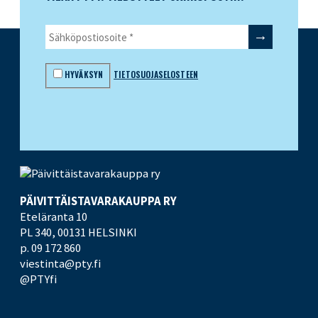
HYVÄKSYN
TIETOSUOJASELOSTEEN
PÄIVITTÄISTAVARA­KAUPPA RY
Eteläranta 10
PL 340,
00131 HELSINKI
p. 09 172 860
viestinta@pty.fi
@PTYfi