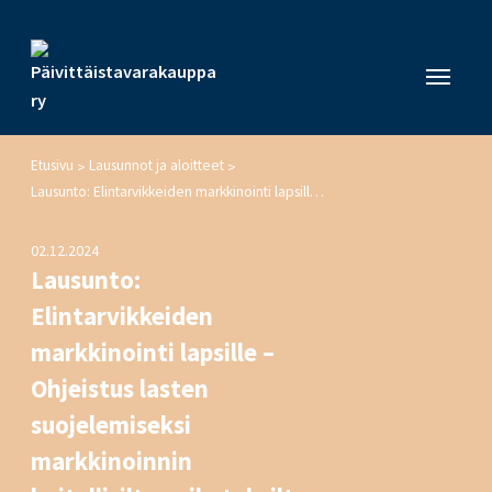
Etusivu
Lausunnot ja aloitteet
>
>
Lausunto: Elintarvikkeiden markkinointi lapsille – Ohjeistus lasten suojelemiseksi markkinoinnin haitallisilta vaikutuksilta
02.12.2024
Lausunto:
Elintarvikkeiden
markkinointi lapsille –
Ohjeistus lasten
suojelemiseksi
markkinoinnin