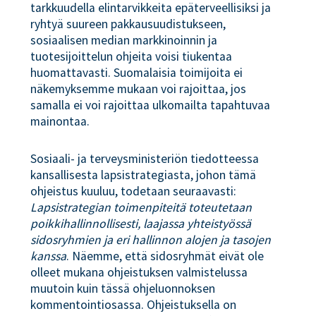
tarkkuudella elintarvikkeita epäterveellisiksi ja
ryhtyä suureen pakkausuudistukseen,
sosiaalisen median markkinoinnin ja
tuotesijoittelun ohjeita voisi tiukentaa
huomattavasti. Suomalaisia toimijoita ei
näkemyksemme mukaan voi rajoittaa, jos
samalla ei voi rajoittaa ulkomailta tapahtuvaa
mainontaa.
Sosiaali- ja terveysministeriön tiedotteessa
kansallisesta lapsistrategiasta, johon tämä
ohjeistus kuuluu, todetaan seuraavasti:
Lapsistrategian toimenpiteitä toteutetaan
poikkihallinnollisesti, laajassa yhteistyössä
sidosryhmien ja eri hallinnon alojen ja tasojen
kanssa
. Näemme, että sidosryhmät eivät ole
olleet mukana ohjeistuksen valmistelussa
muutoin kuin tässä ohjeluonnoksen
kommentointiosassa. Ohjeistuksella on