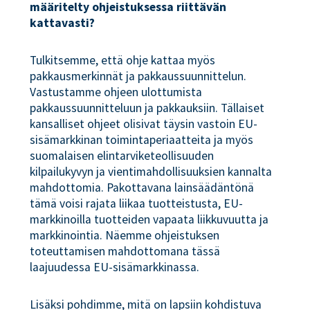
määritelty ohjeistuksessa riittävän
kattavasti?
Tulkitsemme, että ohje kattaa myös
pakkausmerkinnät ja pakkaussuunnittelun.
Vastustamme ohjeen ulottumista
pakkaussuunnitteluun ja pakkauksiin. Tällaiset
kansalliset ohjeet olisivat täysin vastoin EU-
sisämarkkinan toimintaperiaatteita ja myös
suomalaisen elintarviketeollisuuden
kilpailukyvyn ja vientimahdollisuuksien kannalta
mahdottomia. Pakottavana lainsäädäntönä
tämä voisi rajata liikaa tuotteistusta, EU-
markkinoilla tuotteiden vapaata liikkuvuutta ja
markkinointia. Näemme ohjeistuksen
toteuttamisen mahdottomana tässä
laajuudessa EU-sisämarkkinassa.
Lisäksi pohdimme, mitä on lapsiin kohdistuva