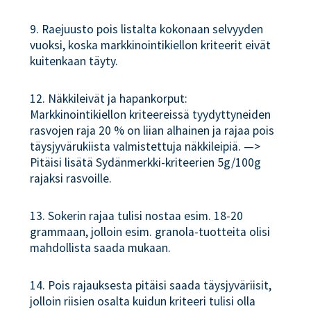
9. Raejuusto pois listalta kokonaan selvyyden
vuoksi, koska markkinointikiellon kriteerit eivät
kuitenkaan täyty.
12. Näkkileivät ja hapankorput:
Markkinointikiellon kriteereissä tyydyttyneiden
rasvojen raja 20 % on liian alhainen ja rajaa pois
täysjyvärukiista valmistettuja näkkileipiä. —>
Pitäisi lisätä Sydänmerkki-kriteerien 5g/100g
rajaksi rasvoille.
13. Sokerin rajaa tulisi nostaa esim. 18-20
grammaan, jolloin esim. granola-tuotteita olisi
mahdollista saada mukaan.
14. Pois rajauksesta pitäisi saada täysjyväriisit,
jolloin riisien osalta kuidun kriteeri tulisi olla