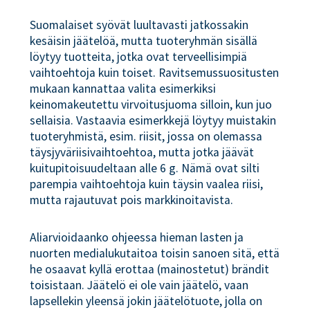
Suomalaiset syövät luultavasti jatkossakin
kesäisin jäätelöä, mutta tuoteryhmän sisällä
löytyy tuotteita, jotka ovat terveellisimpiä
vaihtoehtoja kuin toiset. Ravitsemussuositusten
mukaan kannattaa valita esimerkiksi
keinomakeutettu virvoitusjuoma silloin, kun juo
sellaisia. Vastaavia esimerkkejä löytyy muistakin
tuoteryhmistä, esim. riisit, jossa on olemassa
täysjyväriisivaihtoehtoa, mutta jotka jäävät
kuitupitoisuudeltaan alle 6 g. Nämä ovat silti
parempia vaihtoehtoja kuin täysin vaalea riisi,
mutta rajautuvat pois markkinoitavista.
Aliarvioidaanko ohjeessa hieman lasten ja
nuorten medialukutaitoa toisin sanoen sitä, että
he osaavat kyllä erottaa (mainostetut) brändit
toisistaan. Jäätelö ei ole vain jäätelö, vaan
lapsellekin yleensä jokin jäätelötuote, jolla on