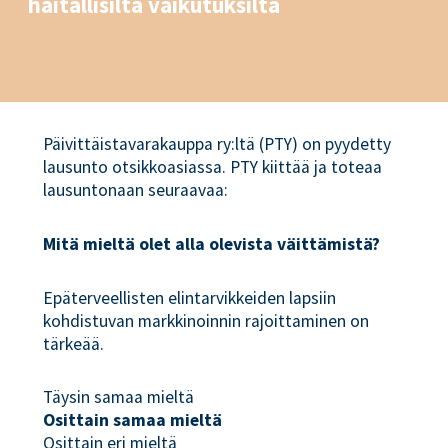
haitallisilta vaikutuksilta
Päivittäistavarakauppa ry:ltä (PTY) on pyydetty
lausunto otsikkoasiassa. PTY kiittää ja toteaa
lausuntonaan seuraavaa:
Mitä mieltä olet alla olevista väittämistä?
Epäterveellisten elintarvikkeiden lapsiin
kohdistuvan markkinoinnin rajoittaminen on
tärkeää.
Täysin samaa mieltä
Osittain samaa mieltä
Osittain eri mieltä