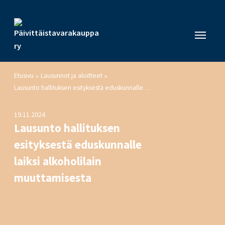
Etusivu
Lausunnot ja aloitteet
>
>
Lausunto hallituksen esityksestä eduskunnalle laiksi alkoholilain muuttamisesta
19.11.2024
Lausunto hallituksen
esityksestä eduskunnalle
laiksi alkoholilain
muuttamisesta