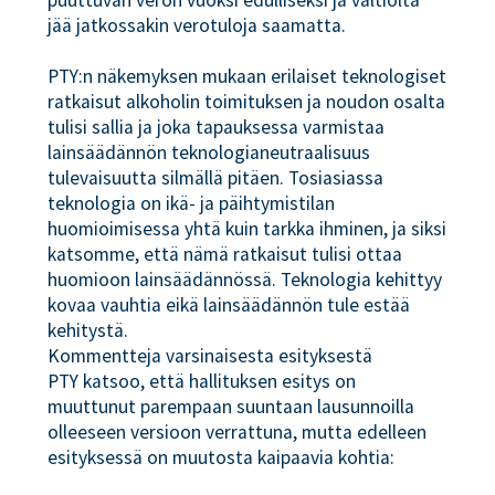
puuttuvan veron vuoksi edulliseksi ja valtiolta
jää jatkossakin verotuloja saamatta.
PTY:n näkemyksen mukaan erilaiset teknologiset
ratkaisut alkoholin toimituksen ja noudon osalta
tulisi sallia ja joka tapauksessa varmistaa
lainsäädännön teknologianeutraalisuus
tulevaisuutta silmällä pitäen. Tosiasiassa
teknologia on ikä- ja päihtymistilan
huomioimisessa yhtä kuin tarkka ihminen, ja siksi
katsomme, että nämä ratkaisut tulisi ottaa
huomioon lainsäädännössä. Teknologia kehittyy
kovaa vauhtia eikä lainsäädännön tule estää
kehitystä.
Kommentteja varsinaisesta esityksestä
PTY katsoo, että hallituksen esitys on
muuttunut parempaan suuntaan lausunnoilla
olleeseen versioon verrattuna, mutta edelleen
esityksessä on muutosta kaipaavia kohtia: