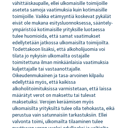
vähittäiskaupalle, ellei ulkomaisille toimijoille
aseteta samoja vaatimuksia kuin kotimaisille
toimijoille. Vaikka etämyyntiä koskevat pykälät
eivät ole mukana esitysluonnoksessa, sääntely-
ympäristöä kotimaisille yrityksille luotaessa
tulee huomioida, että samat vaatimukset
edellytetään jatkossa ulkomaisilta toimijoilta.
Todettakoon lisäksi, että alkoholijuomia voi
tilata jo nykyisin ulkomailta ostajalle
toimitettuna ilman minkäänlaisia vaatimuksia
kuljettajalle tai vastaanottajalle.
Oikeudenmukainen ja tasa-arvoinen kilpailu
edellyttää myös, että kaikissa
alkoholitoimituksissa varmistetaan, että laissa
määrätyt verot on maksettu tai tulevat
maksetuiksi. Verojen keräämisen myös
ulkomaisilta yrityksiltä tulee olla tehokasta, eikä
perustua vain satunnaisiin tarkastuksiin. Ellei
valvonta toimi, ulkomailta tilaaminen tulee