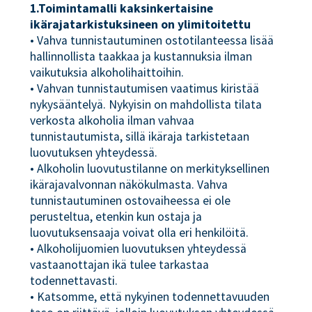
1.Toimintamalli kaksinkertaisine
ikärajatarkistuksineen on ylimitoitettu
• Vahva tunnistautuminen ostotilanteessa lisää
hallinnollista taakkaa ja kustannuksia ilman
vaikutuksia alkoholihaittoihin.
• Vahvan tunnistautumisen vaatimus kiristää
nykysääntelyä. Nykyisin on mahdollista tilata
verkosta alkoholia ilman vahvaa
tunnistautumista, sillä ikäraja tarkistetaan
luovutuksen yhteydessä.
• Alkoholin luovutustilanne on merkityksellinen
ikärajavalvonnan näkökulmasta. Vahva
tunnistautuminen ostovaiheessa ei ole
perusteltua, etenkin kun ostaja ja
luovutuksensaaja voivat olla eri henkilöitä.
• Alkoholijuomien luovutuksen yhteydessä
vastaanottajan ikä tulee tarkastaa
todennettavasti.
• Katsomme, että nykyinen todennettavuuden