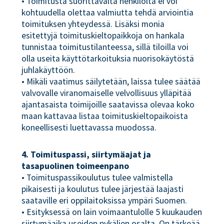
• Toimitusta suorittavalta henkilöltä ei voi
kohtuudella olettaa valmiutta tehdä arviointia
toimituksen yhteydessä. Lisäksi monia
esitettyjä toimituskieltopaikkoja on hankala
tunnistaa toimitustilanteessa, sillä tiloilla voi
olla useita käyttötarkoituksia nuorisokäytöstä
juhlakäyttöön.
• Mikäli vaatimus säilytetään, laissa tulee säätää
valvovalle viranomaiselle velvollisuus ylläpitää
ajantasaista toimijoille saatavissa olevaa koko
maan kattavaa listaa toimituskieltopaikoista
koneellisesti luettavassa muodossa.
4. Toimituspassi, siirtymäajat ja
tasapuolinen toimeenpano
• Toimituspassikoulutus tulee valmistella
pikaisesti ja koulutus tulee järjestää laajasti
saataville eri oppilaitoksissa ympäri Suomen.
• Esityksessä on lain voimaantulolle 5 kuukauden
siirtymäaika useiden pykälien osalta. On tärkeää,