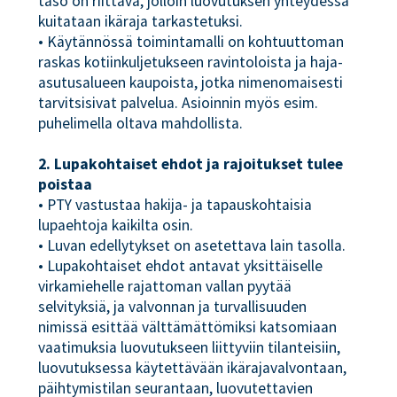
taso on riittävä, jolloin luovutuksen yhteydessä
kuitataan ikäraja tarkastetuksi.
• Käytännössä toimintamalli on kohtuuttoman
raskas kotiinkuljetukseen ravintoloista ja haja-
asutusalueen kaupoista, jotka nimenomaisesti
tarvitsisivat palvelua. Asioinnin myös esim.
puhelimella oltava mahdollista.
2. Lupakohtaiset ehdot ja rajoitukset tulee
poistaa
• PTY vastustaa hakija- ja tapauskohtaisia
lupaehtoja kaikilta osin.
• Luvan edellytykset on asetettava lain tasolla.
• Lupakohtaiset ehdot antavat yksittäiselle
virkamiehelle rajattoman vallan pyytää
selvityksiä, ja valvonnan ja turvallisuuden
nimissä esittää välttämättömiksi katsomiaan
vaatimuksia luovutukseen liittyviin tilanteisiin,
luovutuksessa käytettävään ikärajavalvontaan,
päihtymistilan seurantaan, luovutettavien