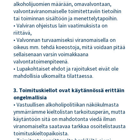
alkoholijuomien määrään, omavalvontaan,
valvontaviranomaiselle toimitettaviin tietoihin
tai toiminnan sisältöön ja menettelytapoihin.
• Valviran ohjeistus lain vaatimuksista on
riittävä,
• Valvonnan turvaamiseksi viranomaisella on
oikeus mm. tehdä koeostoja, mitä voidaan pitää
sellaisenaan varsin voimakkaana
valvontatoimenpiteenä.
• Lupakohtaiset ehdot ja rajoitukset eivät ole
mahdollisia ulkomailta tilattaessa.
3. Toimituskiellot ovat käytännössä erittäin
ongelmallisia
• Vastuullisen alkoholipolitiikan näkökulmasta
ymmärrämme kieltolistan tarkoitusperän, mutta
käytäntöön sitä on mahdotonta viedä ilman
viranomaiselta saatavaa tarkkaa osoitelistausta
toimituskieltopaikoista.