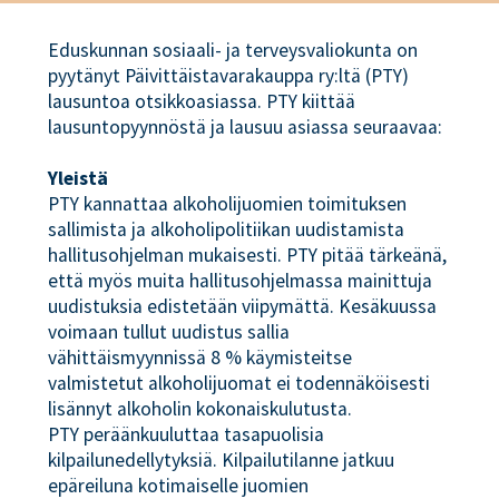
Eduskunnan sosiaali- ja terveysvaliokunta on
pyytänyt Päivittäistavarakauppa ry:ltä (PTY)
lausuntoa otsikkoasiassa. PTY kiittää
lausuntopyynnöstä ja lausuu asiassa seuraavaa:
Yleistä
PTY kannattaa alkoholijuomien toimituksen
sallimista ja alkoholipolitiikan uudistamista
hallitusohjelman mukaisesti. PTY pitää tärkeänä,
että myös muita hallitusohjelmassa mainittuja
uudistuksia edistetään viipymättä. Kesäkuussa
voimaan tullut uudistus sallia
vähittäismyynnissä 8 % käymisteitse
valmistetut alkoholijuomat ei todennäköisesti
lisännyt alkoholin kokonaiskulutusta.
PTY peräänkuuluttaa tasapuolisia
kilpailunedellytyksiä. Kilpailutilanne jatkuu
epäreiluna kotimaiselle juomien